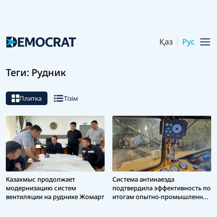
Қаз
Рус
Теги: Рудник
Плитка
Тізім
Казахмыс продолжает
Система антинаезда
модернизацию систем
подтвердила эффективность по
вентиляции на руднике Жомарт
итогам опытно-промышленных
испытаний в шахте