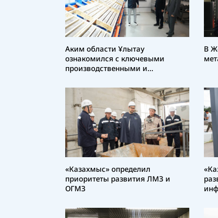
Аким области Ұлытау
В Ж
ознакомился с ключевыми
мет
производственными и
социальными объектами Группы
«Казахмыс» в регионе
«Казахмыс» определил
«Ка
приоритеты развития ЛМЗ и
раз
ОГМЗ
инф