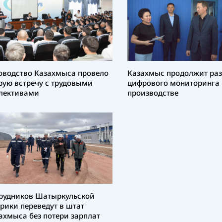
оводство Казахмыса провело
Казахмыс продолжит ра
рую встречу с трудовыми
цифрового мониторинга 
лективами
производстве
рудников Шатыркульской
рики переведут в штат
ахмыса без потери зарплат