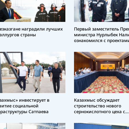
езказгане наградили лучших
Первый заместитель Пре
аллургов страны
министра Нурлыбек Нал
ознакомился с проектам
«Казахмыса» в области 
захмыс» инвестирует в
Казахмыс обсуждает
витие социальной
строительство нового
раструктуры Сатпаева
сернокислотного цеха с
китайскими инжинирин
компаниями