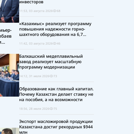
инвесторов
11:53, 03 августа 2026
68
«Казахмыс» реализует программу
повышения надежности горно-
мьер-
шахтного оборудования на 6,7
ибаев
млрд теңге
и
11:42, 03 августа 2026
46
Ұлытау
Балхашский медеплавильный
завод реализует масштабную
программу модернизации
14:12, 31 июля 2026
73
Образование как главный капитал.
Почему Казахстан делает ставку не
на пособия, а на возможности
18:56, 28 июля 2026
75
Экспорт масложировой продукции
говыми
Казахстана достиг рекордных $944
млн