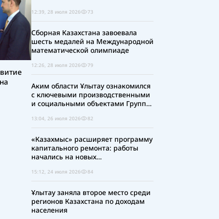
12:39, 28 июля 2026
73
Сборная Казахстана завоевала
шесть медалей на Международной
математической олимпиаде
12:26, 28 июля 2026
79
звитие
на
Аким области Ұлытау ознакомился
с ключевыми производственными
и социальными объектами Группы
«Казахмыс» в регионе
13:04, 26 июля 2026
82
«Казахмыс» расширяет программу
капитального ремонта: работы
начались на новых
производственных объектах
15:12, 24 июля 2026
84
Ұлытау заняла второе место среди
регионов Казахстана по доходам
населения