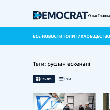
О нас
Главн
ВСЕ НОВОСТИ
ПОЛИТИКА
ОБЩЕСТВ
Теги: руслан өскенәлі
Плитка
Тізім