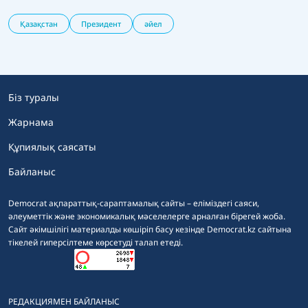
Қазақстан
Президент
әйел
Біз туралы
Жарнама
Құпиялық саясаты
Байланыс
Democrat ақпараттық-сараптамалық сайты – еліміздегі саяси,
әлеуметтік және экономикалық мәселелерге арналған бірегей жоба.
Сайт әкімшілігі материалды көшіріп басу кезінде Democrat.kz сайтына
тікелей гиперсілтеме көрсетуді талап етеді.
РЕДАКЦИЯМЕН БАЙЛАНЫС