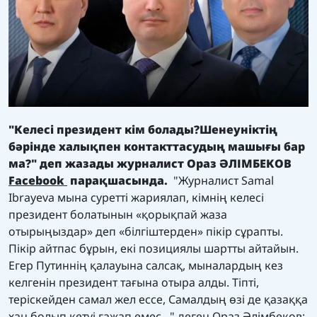
"Келесі президент кім болады?Шенеуніктің
бәрінде халықпен контакттасудың машығы бар
ма?" деп жазады журналист Ораз ӘЛІМБЕКОВ
Facebook
парақшасында.
"Журналист
Samal
Ibrayeva
мына суретті жариялап, кімнің келесі
президент болатынын «қорықпай жаза
отырыңыздар» деп «білгіштерден» пікір сұрапты.
Пікір айтпас бұрын, екі позициялы шартты айтайын.
Егер Путиннің қалауына салсақ, мыналардың кез
келгенін президент тағына отыра алды. Тіпті,
теріскейден самал жел ессе, Самалдың өзі де қазаққа
хан болып кетуі ғажап емес..." деген Ораз Әлімбеков: