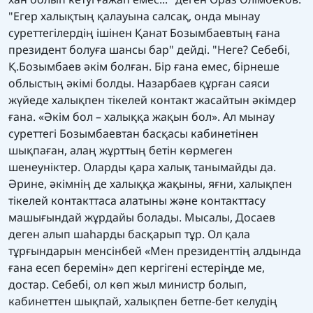
"Егер халықтың қалауына салсақ, онда мынау
суреттегілердің ішінен Қанат Бозымбаевтың ғана
президент болуға шансы бар" дейді. "Неге? Себебі,
Қ.Бозымбаев әкім болған. Бір ғана емес, бірнеше
облыстың әкімі болды. Назарбаев құрған саяси
жүйеде халықпен тікелей контакт жасайтын әкімдер
ғана. «Әкім бол – халыққа жақын бол». Ал мынау
суреттегі Бозымбаевтан басқасы кабинетінен
шықпаған, алаң жұрттың бетін көрмеген
шенеуніктер. Оларды қара халық танымайды да.
Әрине, әкімнің де халыққа жақыны, яғни, халықпен
тікелей контакттаса алатыны және контакттасу
машығындай жұрдайы болады. Мысалы, Досаев
деген алып шаһарды басқарып тұр. Ол қала
тұрғындарын менсінбей «Мен президенттің алдында
ғана есеп беремін» деп кергігені естеріңде ме,
достар. Себебі, ол көп жыл министр болып,
кабинеттен шықпай, халықпен бетпе-бет келудің