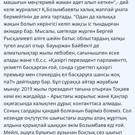
машығын меңгермей жаман әдет алып кеткен",- дей
келе журналист Қ.Бозымбаевты халық жаппай ұната
бермейтінін де алға тартады. "Одан да халыққа
жақын болып көрінгісі келіп жақсы іс тындырған
әкімдер бар. Мысалы, шетелде жүрген Бергей
Рысқалиевті әліге шейін батыс облыстардың халқы
түгел аңсап отыр. Бауыржан Байбекті де
алматылықтар жылы лебізбен, сағынышпен еске
алады және т.б.с.с. «Қазіргі перезидент парламентті,
үкіметті басқарған ғой, сонда суреттегі қазіргі
премьер мен спикердің ел басқаруға шансы жоқ
па?!» дейтіндер бар. Бұл сұраққа айтар жауабым
мынау: 2019 жылы президент тағына отырған Тоқаев
кемі екі жағдайда – Арыстағы жарылыс және Қаңтар
оқиғасында халықпен дұрыс контакттаса алмады.
Соның салдары қандай болғанын бәріміз білеміз. Сол
кезеңде оңтүтүстік-шығыстағы ашулы алаң жұрттың
алдына қорықпай шыққан әкім Бозымбаев еді ғой.
Мейлі, ашуға булығып аузынан боқтық сөз шығып