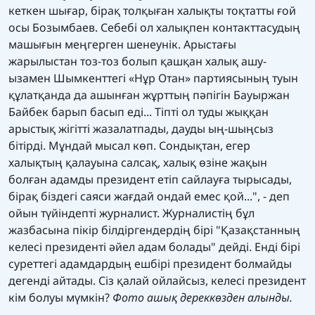
кеткен шығар, бірақ толқыған халықты тоқтатты ғой
осы Бозымбаев. Себебі ол халықпен контакттасудың
машығын меңгерген шенеунік. Арыстағы
жарылыстан тоз-тоз болып қашқан халық ашу-
ызамен Шымкенттегі «Нұр Отан» партиясының туын
құлатқанда да ашынған жұрттың пәпігін Бауыржан
Байбек барып басып еді... Тіпті ол туды жыққан
арыстық жігітті жазалатпады, дауды ың-шыңсыз
бітірді. Мұндай мысал көп. Сондықтан, егер
халықтың қалауына салсақ, халық өзіне жақын
болған адамды президент етіп сайлауға тырысады,
бірақ біздегі саяси жағдай ондай емес қой...", - деп
ойын түйіндепті журналист. Журналистің бұл
жазбасына пікір білдіргендердің бірі "Қазақстанның
келесі президенті әйел адам болады" дейді. Енді бірі
суреттегі адамдардың ешбірі президент болмайды
дегенді айтады. Сіз қалай ойлайсыз, келесі президент
кім болуы мүмкін?
Фото ашық дереккөзден алынды.