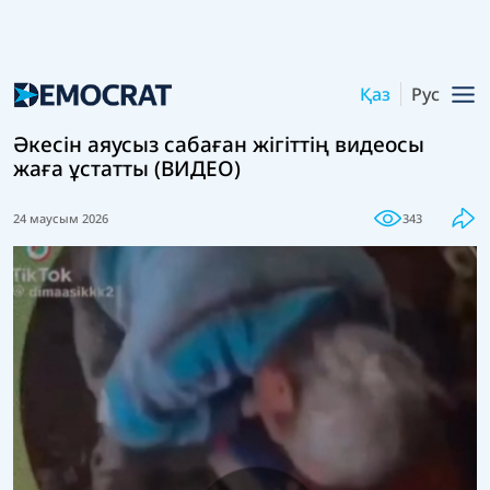
Қаз
Рус
Әкесін аяусыз сабаған жігіттің видеосы
жаға ұстатты (ВИДЕО)
24 маусым 2026
343