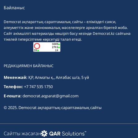
Байланыс
Democrat ақпараттық-сараптамалық сайты – еліміздегі саяси,
әлеуметтік және экономикалық мәселелерге арналған бірегей жоба.
Сайт әкімшілігі материалды көшіріп басу кезінде Democrat.kz сайтына
тікелей гиперсілтеме көрсетуді талап етеді.
РЕДАКЦИЯМЕН БАЙЛАНЫС
Мекенжай:
ҚР, Алматы қ., Алғабас ш/а, 5 үй
Телефон:
+7 747 535 1750
E-пошта:
democrat.aqparat@gmail.com
© 2025. Democrat ақпараттық-сараптамалық сайты
Сайтты жасаған