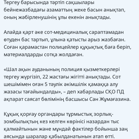
Тергеу барысында тәртіп сақшылары
бейнежазбадағы азаматтың жеке басын анықтап,
оның жәбірленушінің ұлы екенін анықтады.
Алайда қарт әке сот-медициналық сараптамадан
өтуден бас тартып, ұлына қатысты арыз жазбаған.
Соған қарамастан полицейлер құқықтық баға беріп,
материалдарды сотқа жолдаған.
«Шал ақын ауданының полиция қызметкерлері
тергеу жүргізіп, 22 жастағы жігітті анықтады. Сот
шешімімен оған 5 тәулік әкімшілік қамаққа алу
жазасы тағайындалды», – деп хабарлады СҚО ПД
ақпарат саясат бөлімінің басшысы Сән Жұмағазина.
Құқық қорғау органдары тұрмыстық зорлық-
зомбылықтың кез келген көрінісі назардан тыс
қалмайтынын және мұндай фактілер бойынша заң
аясында шаралар қабылданатынын атап өтті.