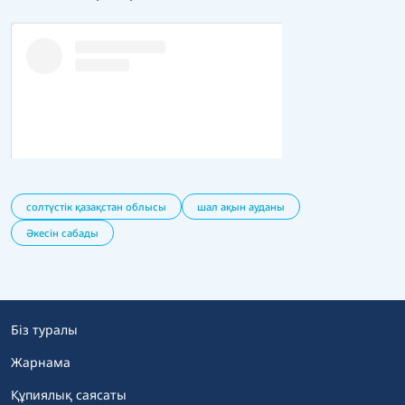
солтүстік қазақстан облысы
шал ақын ауданы
Әкесін сабады
Біз туралы
Жарнама
Құпиялық саясаты