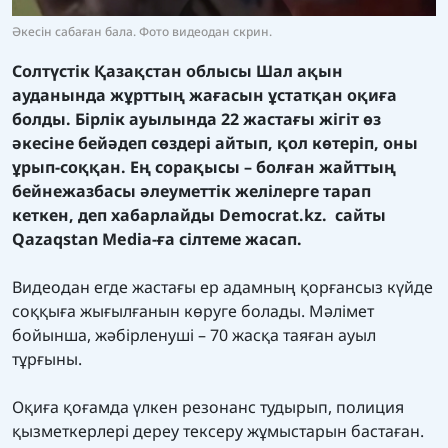
Әкесін сабаған бала. Фото видеодан скрин.
Солтүстік Қазақстан облысы Шал ақын
ауданында жұрттың жағасын ұстатқан оқиға
болды. Бірлік ауылында 22 жастағы жігіт өз
әкесіне бейәдеп сөздері айтып, қол көтеріп, оны
ұрып-соққан. Ең сорақысы – болған жайттың
бейнежазбасы әлеуметтік желілерге тарап
кеткен, деп хабарлайды
Democrat.kz.
сайты
Qazaqstan Media-ға сілтеме жасап.
Видеодан егде жастағы ер адамның қорғансыз күйде
соққыға жығылғанын көруге болады. Мәлімет
бойынша, жәбірленуші – 70 жасқа таяған ауыл
тұрғыны.
Оқиға қоғамда үлкен резонанс тудырып, полиция
қызметкерлері дереу тексеру жұмыстарын бастаған.