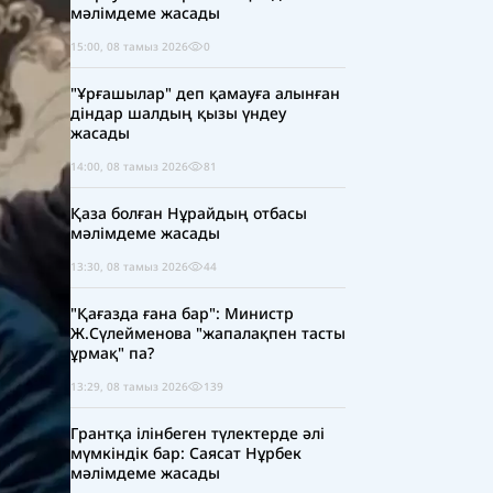
мәлімдеме жасады
15:00, 08 тамыз 2026
0
"Ұрғашылар" деп қамауға алынған
діндар шалдың қызы үндеу
жасады
14:00, 08 тамыз 2026
81
Қаза болған Нұрайдың отбасы
мәлімдеме жасады
13:30, 08 тамыз 2026
44
"Қағазда ғана бар": Министр
Ж.Сүлейменова "жапалақпен тасты
ұрмақ" па?
13:29, 08 тамыз 2026
139
Грантқа ілінбеген түлектерде әлі
мүмкіндік бар: Саясат Нұрбек
мәлімдеме жасады