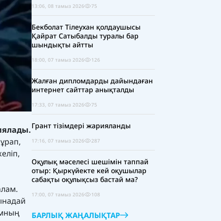
13:06, 08 тамыз 2026
75
Бекболат Тілеухан қолдаушысы
Қайрат Сатыбалды туралы бар
шындықты айтты
18:00, 07 тамыз 2026
126
Жалған дипломдарды дайындаған
интернет сайттар анықталды
17:33, 07 тамыз 2026
75
Грант тізімдері жарияланды
иялады.
сұрап,
17:16, 07 тамыз 2026
287
еліп,
Оқулық мәселесі шешімін таппай
отыр: Қыркүйекте кей оқушылар
сабақты оқулықсыз бастай ма?
алам.
17:00, 07 тамыз 2026
108
мынадай
амның
БАРЛЫҚ ЖАҢАЛЫҚТАР