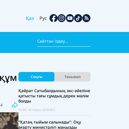
Қаз
Рус
рқұм
Соңғы
Танымал
Қайрат Сатыбалдының экс-әйеліне
қатысты тағы сұмдық дерек мәлім
болды
84
15:00, 08 тамыз 2026
0
"Қатаң тыйым салынады": Оқу
ағарту министрлігі маңызды