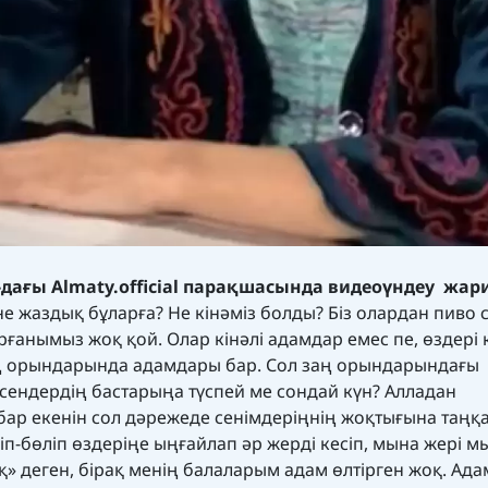
дағы Almaty.official парақшасында видеоүндеу жар
не жаздық бұларға? Не кінәміз болды? Біз олардан пиво 
рғанымыз жоқ қой. Олар кінәлі адамдар емес пе, өздері к
і заң орындарында адамдары бар. Сол заң орындарындағы
 сендердің бастарыңа түспей ме сондай күн? Алладан
ар екенін сол дәрежеде сенімдеріңнің жоқтығына таңқ
іп-бөліп өздеріңе ыңғайлап әр жерді кесіп, мына жері 
қ» деген, бірақ менің балаларым адам өлтірген жоқ. Ад