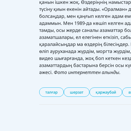
қанын ішкен жоқ. Өздеріңнің намыстарың
түсіну қиын екенін айтады. «Оралман» 
болсаңдар, мен қаңғып келген адам еме
адаммын. Мен 1989-да көшіп келген а
тамды, осы жерде саналы азаматтар бол
азаматшалары, ел елегінен өткізіп, са
қаралайсыңдар ма өздерің білесіңдер. М
өліп ауруханада жүрдім, моргта жүрді
видео шығарғанда, жоқ боп кеткен ке
азаматтардың бастарына берсін осы күн
әжесі.
Фото интернеттен алынды.
талғар
шерзат
қаржаубай
ә