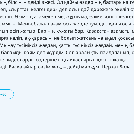
 білсін, – дейді әжесі. Ол қайғы өздерінің бастарына тү
деп, «сырттан келгендер» деп осындай дәрежеге әкеліп 
спін. Өзімнің атамекеніме, жұртыма, еліме көшіп келге
даммын. Менің бала-шағам осы жерде туылды, қаны осы
ып өсіп жатыр. Бәрінің құжаты бар, Қазақстан азаматы 
бырға келіп, ақ-қарасын, не болып жатқанына ақыл қосас
ынау түсініксіз жағдай, қатты түсініксіз жағдай, менің 
м, баламды қоям деп жүрдім. Сол аралықты пайдаланып,
зде видеоларды өздеріне ыңғайластырып қосып жатқан
ді. Басқа айтар сөзім жоқ, – дейді марқұм Шерзат Бола
жесі