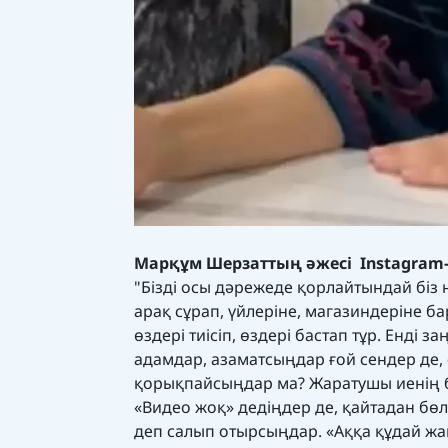
Марқұм Шерзаттың әжесі Instagram-
"Бізді осы дәрежеде қорлайтындай біз 
арақ сұрап, үйлеріне, магазиндеріне ба
өздері тиісіп, өздері бастап тұр. Енд
адамдар, азаматсыңдар ғой сендер де,
қорықпайсыңдар ма? Жаратушы иенің б
«Видео жоқ» дедіңдер де, қайтадан бөл
деп салып отырсыңдар. «Аққа құдай жа