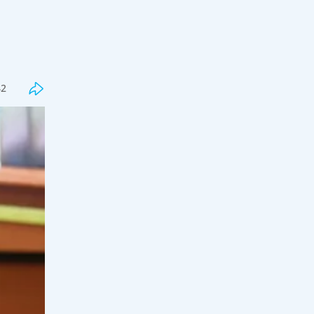
Соңғы
Танымал
Қайрат Сатыбалдының экс-әйеліне
қатысты тағы сұмдық дерек мәлім
болды
42
15:00, 08 тамыз 2026
0
"Қатаң тыйым салынады": Оқу
ағарту министрлігі маңызды
мәлімдеме жасады
15:00, 08 тамыз 2026
0
"Ұрғашылар" деп қамауға алынған
діндар шалдың қызы үндеу
жасады
14:00, 08 тамыз 2026
81
Қаза болған Нұрайдың отбасы
мәлімдеме жасады