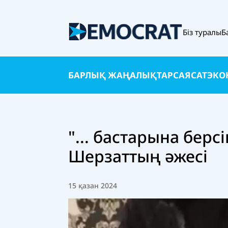
Біз туралы
Б
БАРЛЫҚ ЖАҢАЛЫҚТАР
САЯСАТ
ЭКО
"... бастарына берс
Шерзаттың әжесі
15 қазан 2024