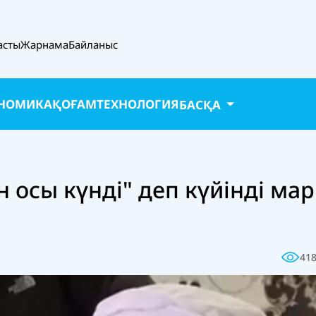
асты
Жарнама
Байланыс
НОМИКА
ҚОҒАМ
ТЕХНОЛОГИЯ
БАСҚА
ін осы күнді" деп күйінді ма
41