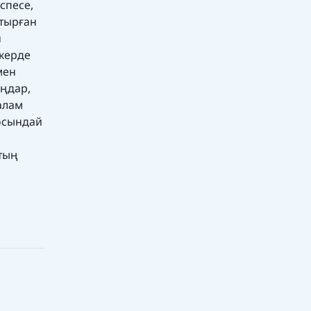
спесе,
отырған
н
 жерде
мен
ыңдар,
балам
 осындай
ттың