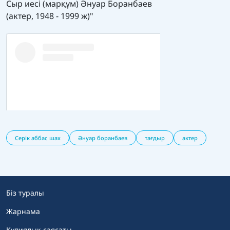
Сыр иесі (марқұм) Әнуар Боранбаев
(актер, 1948 - 1999 ж)"
Серік аббас шах
Әнуар боранбаев
тағдыр
актер
Біз туралы
Жарнама
Құпиялық саясаты