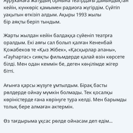
Ауруханаға жатудың орнына театрдағы дайындықтан
кейін, күнкөріс қамымен радиоға жүгірдім. Сүйтіп
уақытын өткізіп алдым. Ақыры 1993 жылы
бір аяқты беріп тындым.
Жарты жылдан кейін балдаққа сүйеніп театрға
оралдым. Екі аяғы сал болып қалған Кененбай
Қожабеков те «Қыз Жібек», «Қасқырлар апаны»,
«Гауһартас» сияқты фильмдерде қалай өзін көрсете
білді. Мен одан кеммін бе, деген көңілімде жігер
бітті.
Ағынға қарсы жүзуге ұмтылдым. Бірақ басты
рөлдерде ойнау мүмкін болмады. Тек қосалқы
көріністерде ғана көрінуге тура келді. Мен барымды
толық бере алмаған актермін.
Өз тағдырыма ұқсас рөлде ойнасам деп едім...