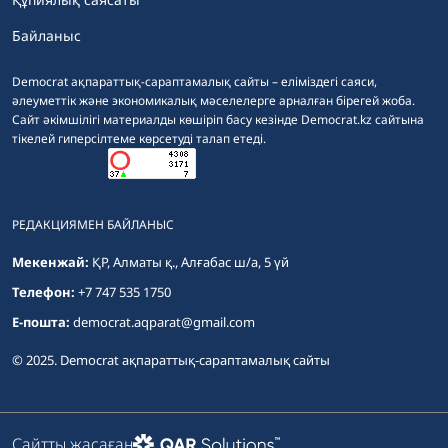
Байланыс
Democrat ақпараттық-сараптамалық сайты – еліміздегі саяси,
әлеуметтік және экономикалық мәселелерге арналған бірегей жоба.
Сайт әкімшілігі материалды көшіріп басу кезінде Democrat.kz сайтына
тікелей гиперсілтеме көрсетуді талап етеді.
РЕДАКЦИЯМЕН БАЙЛАНЫС
Мекенжай:
ҚР, Алматы қ., Алғабас ш/а, 5 үй
Телефон:
+7 747 535 1750
E-пошта:
democrat.aqparat@gmail.com
© 2025. Democrat ақпараттық-сараптамалық сайты
Сайтты жасаған