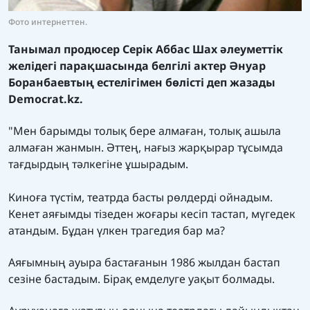
Фото интернеттен.
Танымал продюсер Серік Аббас Шах әлеуметтік
желідегі парақшасында белгілі актер Әнуар
Боранбаевтың естелігімен бөлісті деп жазады
Democrat.kz.
"Мен барымды толық бере алмаған, толық ашыла
алмаған жанмын. Әттең, нағыз жарқырар тұсымда
тағдырдың тәлкегіне ұшырадым.
Киноға түстім, театрда басты рөлдерді ойнадым.
Кенет аяғымды тізеден жоғары кесіп тастап, мүгедек
атандым. Бұдан үлкен трагедия бар ма?
Аяғымның ауыра бастағанын 1986 жылдан бастап
сезіне бастадым. Бірақ емделуге уақыт болмады.