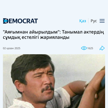
Қаз
Рус
"Аяғымнан айырылдым": Танымал актердің
сұмдық естелігі жарияланды
02 қазан 2025
1625