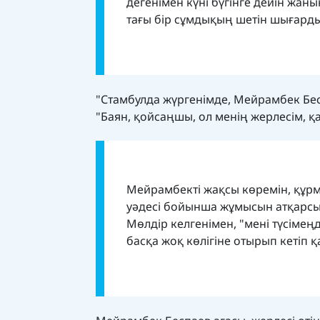
дегенімен күні бүгінге дейін жан
тағы бір сұмдықың шетін шығард
"Стамбулда жүргенімде, Мейрамбек Бе
"Баян, қойсаңшы, ол менің жерлесім, 
Мейрамбекті жақсы көремін, құрм
уәдесі бойынша жұмысын атқарсын
Мөлдір келгенімен, "мені түсімең
басқа жоқ көлігіне отырып кетіп 