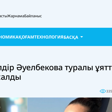
асты
Жарнама
Байланыс
НОМИКА
ҚОҒАМ
ТЕХНОЛОГИЯ
БАСҚА
лдір Әуелбекова туралы ұят
салды
33