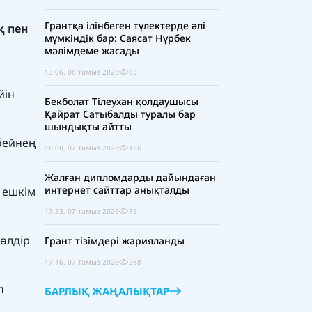
Грантқа ілінбеген түлектерде әлі
қ пен
мүмкіндік бар: Саясат Нұрбек
мәлімдеме жасады
13:06, 08 тамыз 2026
85
йін
Бекболат Тілеухан қолдаушысы
Қайрат Сатыбалды туралы бар
шындықты айтты
 бейнең
18:00, 07 тамыз 2026
126
Жалған дипломдарды дайындаған
интернет сайттар анықталды
 ешкім
17:33, 07 тамыз 2026
75
Мөлдір
Грант тізімдері жарияланды
17:16, 07 тамыз 2026
288
п
БАРЛЫҚ ЖАҢАЛЫҚТАР