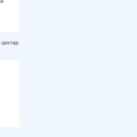
ва
 достар.