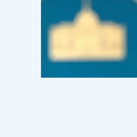
Руслан Желдібай. Фото Ақорда.