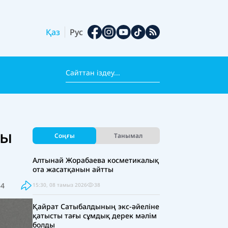
Қаз
Рус
ты
Соңғы
Танымал
Алтынай Жорабаева косметикалық
ота жасатқанын айтты
54
15:30, 08 тамыз 2026
38
Қайрат Сатыбалдының экс-әйеліне
қатысты тағы сұмдық дерек мәлім
болды