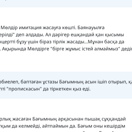
 Мөлдір имитация жасауға көшті. Баянауылға
рілді" деп алдады. Ал дәрігер ешқандай қан қысымы
цертті бұзу үшін біраз тірлік жасады...Мұнан басқа да
ы. Ақырында Мөлдірге "бірге жұмыс істей алмаймыз" дед
рбиелеп, баптаған ұстазы Бағымның асын ішіп отырып, 
ті "пропискасын" да тіркеткен қыз еді.
орлық жасаған Бағымның арқасынан пышақ сұққандай
тқым да келмейді, айтпаймын да. Бағым оны кешірдім