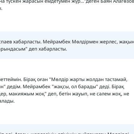
ына түскен жарасын емдетумен жүр..."деген Баян Алагөзо
ы.
спаев хабарласты. Мейрамбек Мөлдірмен жерлес, жақын
қарындасым" деп хабарласты.
еттеймін. Бірақ оған "Мөлдір жарты жолдан тастамай,
" дедім. Мейрамбек "жақсы, ол барады" деді. Бірақ
дер, макияжым жоқ" деп, бетін жауып, не сәлем жоқ, не
қалады.