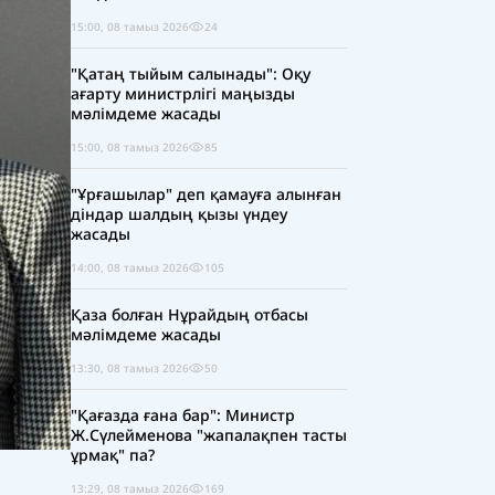
15:00, 08 тамыз 2026
24
"Қатаң тыйым салынады": Оқу
ағарту министрлігі маңызды
мәлімдеме жасады
15:00, 08 тамыз 2026
85
"Ұрғашылар" деп қамауға алынған
діндар шалдың қызы үндеу
жасады
14:00, 08 тамыз 2026
105
Қаза болған Нұрайдың отбасы
мәлімдеме жасады
13:30, 08 тамыз 2026
50
"Қағазда ғана бар": Министр
Ж.Сүлейменова "жапалақпен тасты
ұрмақ" па?
13:29, 08 тамыз 2026
169