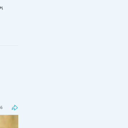
ің
Соңғы
Танымал
Алтынай Жорабаева косметикалық
ота жасатқанын айтты
46
15:30, 08 тамыз 2026
38
Қайрат Сатыбалдының экс-әйеліне
қатысты тағы сұмдық дерек мәлім