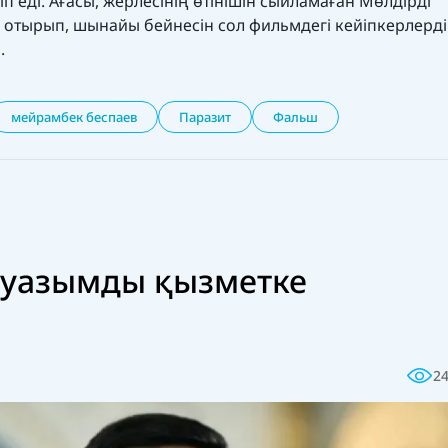
п еді. Ағасы, жерлесінің өтінішін сыйламаған Мөлдірді
п отырып, шынайы бейнесін сол фильмдегі кейіпкерлерд
а.
мейрамбек беспаев
Паразит
Фальш
ауазымды қызметке
2