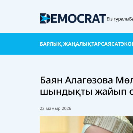
Біз туралы
Б
БАРЛЫҚ ЖАҢАЛЫҚТАР
САЯСАТ
ЭКО
Баян Алагөзова Мө
шындықты жайып 
23 мамыр 2026