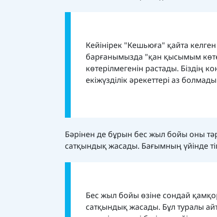
Кейінірек "Кешьюға" қайта келген
барғанымызда "қан қысымым көте
көтерілмегенін растады. Біздің кон
екіжүзділік әрекеттері аз болмад
Бәрінен де бұрын бес жыл бойы оны тә
сатқындық жасады. Бағымның үйінде тіп
Бес жыл бойы өзіне сондай қамқ
сатқындық жасады. Бұл туралы ай