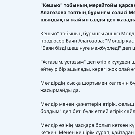
"Кешью" тобының мерейтойы қарсаң
Алагөзова топтың бұрынғы солисі Мө
шындықты жайып салды деп жазад
Кешью" тобының бұрынғы әншісі Мөлді
продюсер Баян Алагөзова: "Мөлдір каст
"Баян бізді шешінуге мәжбүрледі" деп
"Ұстазым, ұстазым" деп өтірік күлуде
әйтеуір бір ашылады, керегі жоқ олай е
Мөлдірдің қысқа шортымен келгенін бү
жасырмайды да.
Мөлдір менен қажеттерін өтірік, фальш
болдым" деп беті бүлк етпей өтірік сөй
Мөлдір өзінің масқара болып кеткен кү
кеткен. Менен кешірім сұрап, қайтадан