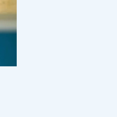
болды
15:00, 08 тамыз 2026
24
"Қатаң тыйым салынады": Оқу
ағарту министрлігі маңызды
мәлімдеме жасады
15:00, 08 тамыз 2026
85
"Ұрғашылар" деп қамауға алынған
діндар шалдың қызы үндеу
жасады
14:00, 08 тамыз 2026
105
Қаза болған Нұрайдың отбасы
мәлімдеме жасады
13:30, 08 тамыз 2026
50
"Қағазда ғана бар": Министр
Ж.Сүлейменова "жапалақпен тасты
ұрмақ" па?