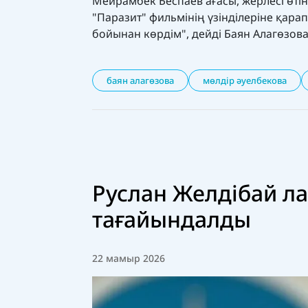
Мейрамбек Беспаев ағасы, жерлесі өтіні
"Паразит" фильмінің үзінділеріне қара
бойынан көрдім",
дейді Баян Алагөзов
баян алагөзова
мөлдір әуелбекова
Руслан Желдібай л
тағайындалды
22 мамыр 2026