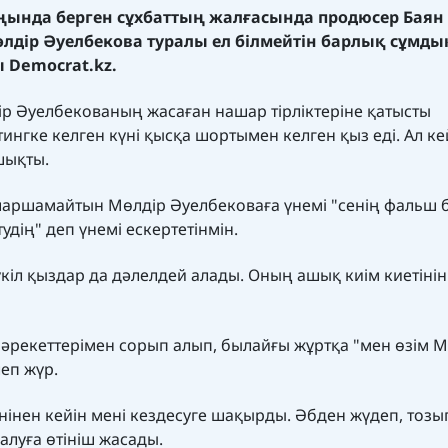
ында берген сұхбаттың жалғасында продюсер Баян
лдір Әуелбекова туралы ел білмейтін барлық сұмды
ы
Democrat.kz.
р Әуелбекованың жасаған нашар тірліктеріне қатысты
ингке келген күні қысқа шортымен келген қыз еді. Ал ке
 шықты.
н шаршамайтын Мөлдір Әуелбековаға үнемі "сенің фальш
тудің" деп үнемі ескертетінмін.
кіл қыздар да дәлелдей алады. Оның ашық киім киетінін
 әрекеттерімен сорып алып, былайғы жұртқа "мен өзім 
леп жүр.
нінен кейін мені кездесуге шақырды. Әбден жүдеп, тозы
 алуға өтініш жасады.