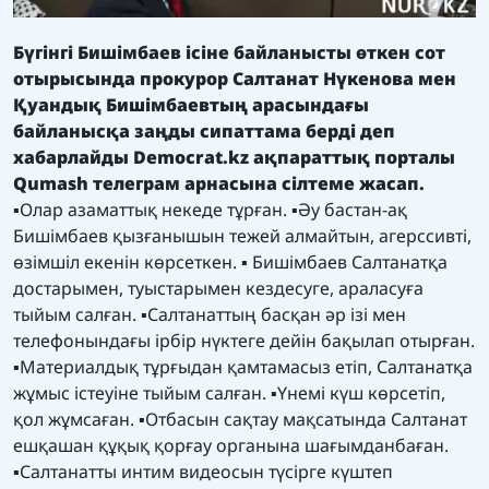
Б
үгінгі Бишімбаев ісіне байланысты өткен сот
отырысында прокурор Салтанат Нүкенова мен
Қуандық Бишімбаевтың арасындағы
байланысқа заңды сипаттама берді деп
хабарлайды
Democrat.kz
ақпараттық порталы
Qumash
телеграм арнасына сілтеме жасап.
▪️Олар азаматтық некеде тұрған. ▪️Әу бастан-ақ
Бишімбаев қызғанышын тежей алмайтын, агерссивті,
өзімшіл екенін көрсеткен. ▪️ Бишімбаев Салтанатқа
достарымен, туыстарымен кездесуге, араласуға
тыйым салған. ▪️Салтанаттың басқан әр ізі мен
телефонындағы ірбір нүктеге дейін бақылап отырған.
▪️Материалдық тұрғыдан қамтамасыз етіп, Салтанатқа
жұмыс істеуіне тыйым салған. ▪️Үнемі күш көрсетіп,
қол жұмсаған. ▪️Отбасын сақтау мақсатында Салтанат
ешқашан құқық қорғау органына шағымданбаған.
▪️Салтанатты интим видеосын түсірге күштеп