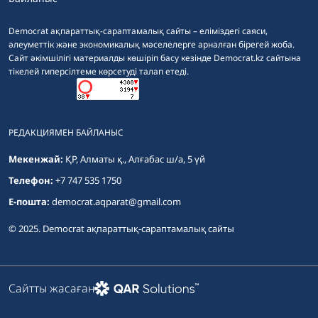
Democrat ақпараттық-сараптамалық сайты – еліміздегі саяси,
әлеуметтік және экономикалық мәселелерге арналған бірегей жоба.
Сайт әкімшілігі материалды көшіріп басу кезінде Democrat.kz сайтына
тікелей гиперсілтеме көрсетуді талап етеді.
РЕДАКЦИЯМЕН БАЙЛАНЫС
Мекенжай:
ҚР, Алматы қ., Алғабас ш/а, 5 үй
Телефон:
+7 747 535 1750
E-пошта:
democrat.aqparat@gmail.com
© 2025. Democrat ақпараттық-сараптамалық сайты
Сайтты жасаған