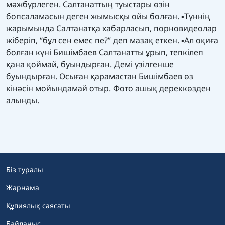
мәжбүрлеген. Салтанаттың туыстары өзін
бопсаламасын деген жымысқы ойы болған. ▪️Түннің
жарымында Салтанатқа хабарласып, порновидеолар
жіберіп, “бұл сен емес пе?” деп мазақ еткен. ▪️Ал оқиға
болған күні Бишімбаев Салтанатты ұрып, тепкілеп
қана қоймай, буындырған. Демі үзілгенше
буындырған. Осыған қарамастан Бишімбаев өз
кінәсін мойындамай отыр. Фото ашық дереккөзден
алынды.
Біз туралы
Жарнама
Құпиялық саясаты
Байланыс