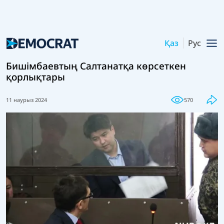
Қаз
Рус
Бишімбаевтың Салтанатқа көрсеткен
қорлықтары
11 наурыз 2024
570