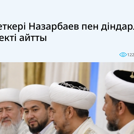
ткері Назарбаев пен дінда
кті айтты
12