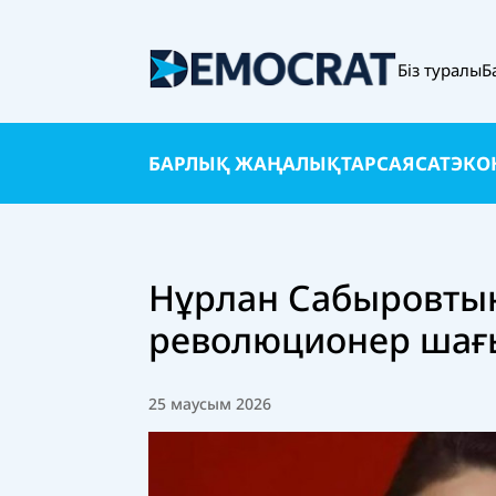
Біз туралы
Б
БАРЛЫҚ ЖАҢАЛЫҚТАР
САЯСАТ
ЭКО
Нұрлан Сабыровтың
революционер шағы
25 маусым 2026