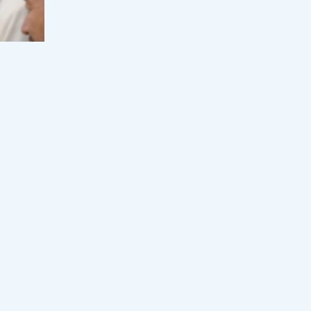
Ақтөбе облысындағы су құбыры
желілерінің құрылысына
қайтарылған активтер қаражаты
есебінен 5 млрд теңге бөлінді
16:30, 05 тамыз 2026
72
«Қызыл дипломмен де кіре
алмайсың»: Мұғалім болу үшін
қанша миллион пара берілетіні
ашық айтылуда
16:00, 05 тамыз 2026
722
«Қазақмыс» Қазақстандағы ең
терең шахта оқпанының
құрылысын бастады
рбаев
15:47, 05 тамыз 2026
50
ы
Мектепте бағалану жүйесі
өзгереді: Бастауыш сыныптар
қалай бағаланады?
алды,
15:30, 05 тамыз 2026
234
іп,
"Қирап жатырмыз": Ырысбала