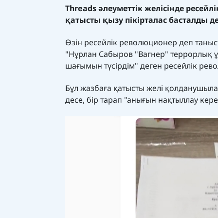
Threads әлеуметтік желісінде ресейл
қатысты қызу пікірталас басталды 
Өзін ресейлік революционер деп таны
"Нұрлан Сабыров "Вагнер" террорлық
шағымын түсірдім" деген ресейлік ре
Бұл жазбаға қатысты желі қолданушылар
десе, бір тарап "анығын нақтыллау кер