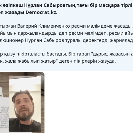
ік әзілкеш Нұрлан Сабыровтың тағы бір масқара тірлі
деп жазады
Democrat.kz.
стырған Валерий Клименченко ресми мәлімдеме жасады.
 ұйымын қаржыландырды деп ресми мәлімдеп, ресми ай
волюционер Нұрлан Сабыров туралы деректерді жарияла
 қызу пікірталасты бастады. Бір тарап "дұрыс, жазасын 
ек, жала жабылып жатыр" деген пікірлерін
жазуда.