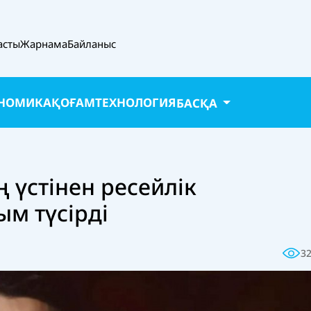
асты
Жарнама
Байланыс
НОМИКА
ҚОҒАМ
ТЕХНОЛОГИЯ
БАСҚА
 үстінен ресейлік
м түсірді
3