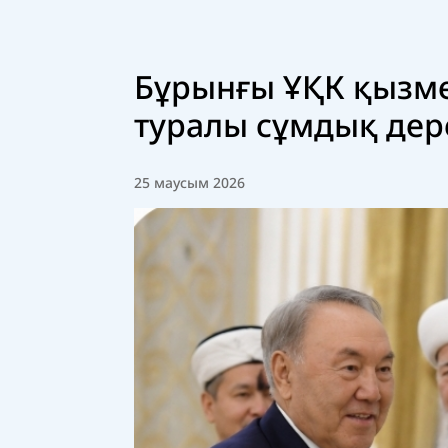
Бұрынғы ҰҚК қызме
туралы сұмдық дере
25 маусым 2026