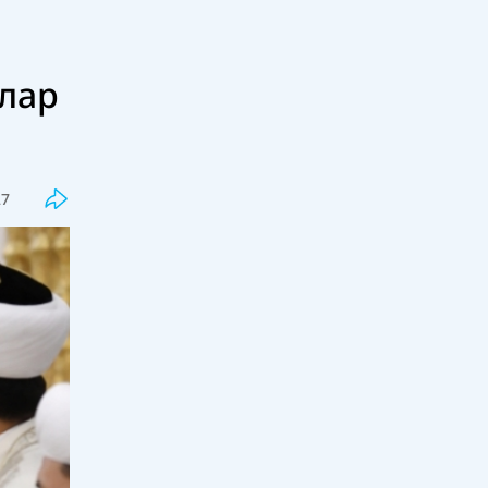
рлар
Соңғы
Танымал
Қазақстанда Транскаспий суасты
талшықты-оптикалық байланыс
желісі құрылысының негізгі кезеңі
27
аяқталды
18:00, 05 тамыз 2026
44
Президент «Бәйтерек» холдингінің
басқарма төрағасы Рустам
Қарағойшинді қабылдады
17:30, 05 тамыз 2026
42
"Еш қатысым жоқ" деген Баян
Алагөзова жиені Аша Матай
туралы сұмдық пікір білдірді
17:00, 05 тамыз 2026
47