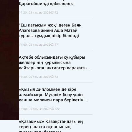
Қарағойшинді қабылдады
17:30, 05 тамыз 2026
42
"Еш қатысым жоқ" деген Баян
Алагөзова жиені Аша Матай
туралы сұмдық пікір білдірді
17:00, 05 тамыз 2026
47
Ақтөбе облысындағы су құбыры
желілерінің құрылысына
қайтарылған активтер қаражаты
есебінен 5 млрд теңге бөлінді
16:30, 05 тамыз 2026
72
«Қызыл дипломмен де кіре
алмайсың»: Мұғалім болу үшін
қанша миллион пара берілетіні
ашық айтылуда
16:00, 05 тамыз 2026
722
«Қазақмыс» Қазақстандағы ең
терең шахта оқпанының
құрылысын бастады