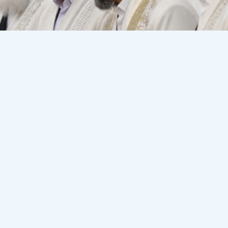
егімен жасалды.
ғау комитетінің бұрынғы қызметкері Амангелді Шабда
ғы діни мәселе мен оған Назарбаевтың қатысы турал
.
ангелді Шабдарбаев Қазақстанда діндарлардың көбеюі,
мен Назарбаевтың бұған қатысы туралы: "Қайрат Сатыб
нде болып, байланыстары жақсы болып, соларға көмектес