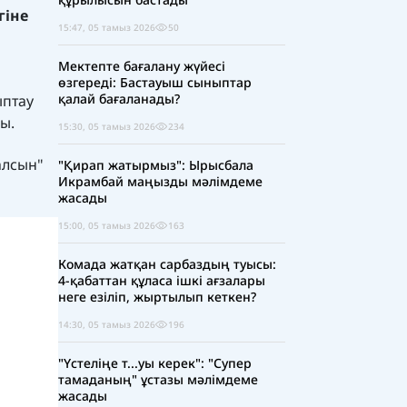
гіне
15:47, 05 тамыз 2026
50
Мектепте бағалану жүйесі
өзгереді: Бастауыш сыныптар
қалай бағаланады?
ыптау
ды.
15:30, 05 тамыз 2026
234
алсын"
"Қирап жатырмыз": Ырысбала
Икрамбай маңызды мәлімдеме
жасады
15:00, 05 тамыз 2026
163
Комада жатқан сарбаздың туысы:
4-қабаттан құласа ішкі ағзалары
неге езіліп, жыртылып кеткен?
14:30, 05 тамыз 2026
196
"Үстеліңе т...уы керек": "Супер
тамаданың" ұстазы мәлімдеме
жасады