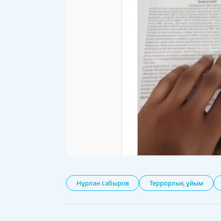
Нұрлан сабыров
Террорлық ұйым