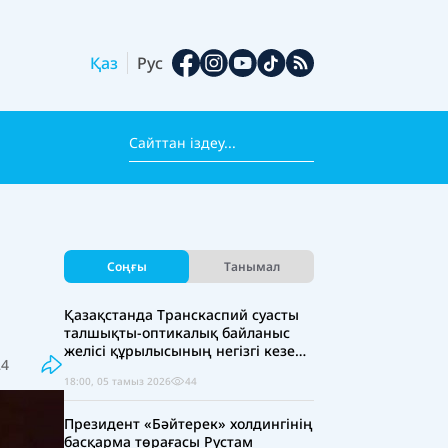
Қаз
Рус
Соңғы
Танымал
Қазақстанда Транскаспий суасты
талшықты-оптикалық байланыс
желісі құрылысының негізгі кезеңі
24
аяқталды
18:00, 05 тамыз 2026
44
Президент «Бәйтерек» холдингінің
басқарма төрағасы Рустам