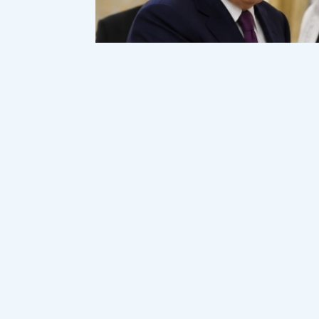
Нұрсұлтан Назарбаев және діндарлар. Фото ЖИ көм
Еліміздің Ұлттық қауіпсіздікті қор
кезекті бір сұхбатында Қазақстанда
айтып берді деп жазады
Democrat.kz
Аман Тасығанға берген сұхбатында Ам
Сатыбалдының оларға қолдаушы болуы 
Бекболат Тілеухан дегендер діннің іші