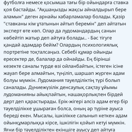
футболға немесе қосымша тағы бір ойындарға ставка
қоя бастайды. "Ақшаңызды жақсы айналдырып бере
аламын" деген арнайы хабарламалар болады. Қазір
"ставканы кім ұтатынын айтып беремін" деп айтатын
эксперт өте көп. Олар да лудомандардың санын
көбейтіп жатыр деп айтуға болады.. - Бәс тігуге
қандай адамдар бейім? Олардың психологиялық
портретіне тоқталсаңыз. Себебі құмар ойынды
ересектер де, балалар да ойнайды. Ең бірінші
кезекте саналы түрде өзі ойланбайтын, істеген ісіне
жауап бере алмайтын, түңіліп, шаршап жүрген адам
болуы мүмкін. Лудомания тәуелділіктің түрі болып
саналады. Дүниежүзілік денсаулық сақтау ұйымы
лудоманияны айықпайтын, нашақорлықпен бірдей
дерт деп қарастырады. Ерік-жігері әлсіз адам егер бір
тәуелділікке ұшыраған болса, оның әр түріне ауыса
береді екен. Мысалы, ішкілікке салынып кеткен адам
ойынқұмарлыққа кірсе, ішкілігін қойып кетуі мүмкін.
Яғни бір тәуелділіктен екіншіге ауысу деп айтуға