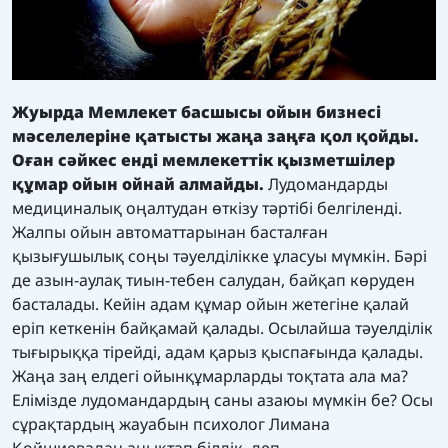
Жуырда Мемлекет басшысы ойын бизнесі
мәселелеріне қатысты жаңа заңға қол қойды.
Оған сәйкес енді мемлекеттік қызметшілер
құмар ойын ойнай алмайды.
Лудомандарды
медициналық оңалтудан өткізу тәртібі белгіленді.
Жалпы ойын автоматтарынан басталған
қызығушылық соңы тәуелділікке ұласуы мүмкін. Бәрі
де азын-аулақ тиын-тебен салудан, байқап көруден
басталады. Кейін адам құмар ойын жетегіне қалай
еріп кеткенін байқамай қалады. Осылайша тәуелділік
тығырыққа тірейді, адам қарыз қыспағында қалады.
Жаңа заң елдегі ойынқұмарларды тоқтата ала ма?
Елімізде лудомандардың саны азаюы мүмкін бе? Осы
сұрақтардың жауабын психолог Лимана