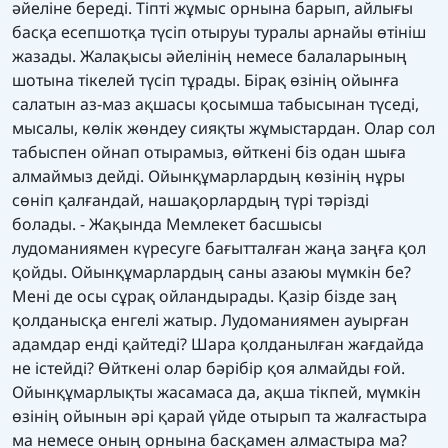
әйеліне береді. Тіпті жұмыс орнына барып, айлығы
басқа есепшотқа түсіп отыруы туралы арнайы өтініш
жазады. Жалақысы әйелінің немесе балаларының
шотына тікелей түсіп тұрады. Бірақ өзінің ойынға
салатын аз-маз ақшасы қосымша табысынан түседі,
мысалы, көлік жөндеу сияқты жұмыстардан. Олар сол
табыспен ойнап отырамыз, өйткені біз одан шыға
алмаймыз дейді. Ойынқұмарлардың көзінің нұры
сөніп қалғандай, нашақорлардың түрі тәрізді
болады. - Жақында Мемлекет басшысы
лудоманиямен күресуге бағытталған жаңа заңға қол
қойды. Ойынқұмарлардың саны азаюы мүмкін бе?
Мені де осы сұрақ ойландырады. Қазір бізде заң
қолданысқа енгелі жатыр. Лудоманиямен ауырған
адамдар енді қайтеді? Шара қолданылған жағдайда
не істейді? Өйткені олар бәрібір қоя алмайды ғой.
Ойынқұмарлықты жасамаса да, ақша тікпей, мүмкін
өзінің ойынын әрі қарай үйде отырып та жалғастыра
ма немесе оның орнына басқамен алмастыра ма?