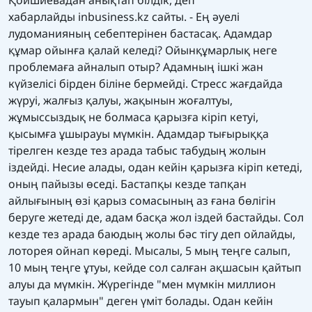
Қойшиевадан анықтап білдік, деп
хабарлайды
inbusiness.kz
сайты. - Ең әуелі
лудоманияның себептерінен бастасақ. Адамдар
құмар ойынға қалай келеді? Ойынқұмарлық неге
проблемаға айналып отыр? Адамның ішкі жан
күйзелісі бірден біліне бермейді. Стресс жағдайда
жүруі, жалғыз қалуы, жақынын жоғалтуы,
жұмыссыздық не болмаса қарызға кіріп кетуі,
қысымға ұшырауы мүмкін. Адамдар тығырыққа
тірелген кезде тез арада табыс табудың жолын
іздейді. Несие алады, одан кейін қарызға кіріп кетеді,
оның пайызы өседі. Бастапқы кезде тапқан
айлығының өзі қарыз сомасының аз ғана бөлігін
беруге жетеді де, адам басқа жол іздей бастайды. Сол
кезде тез арада баюдың жолы бәс тігу деп ойлайды,
лоторея ойнап көреді. Мысалы, 5 мың теңге салып,
10 мың теңге ұтуы, кейде сол салған ақшасын қайтып
алуы да мүмкін. Жүрегінде "мен мүмкін миллион
тауып қалармын" деген үміт болады. Одан кейін