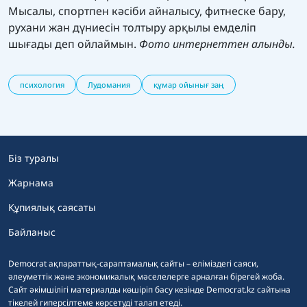
Мысалы, спортпен кәсіби айналысу, фитнеске бару,
рухани жан дүниесін толтыру арқылы емделіп
шығады деп ойлаймын.
Фото интернеттен алынды.
психология
Лудомания
құмар ойынығ заң
Біз туралы
Жарнама
Құпиялық саясаты
Байланыс
Democrat ақпараттық-сараптамалық сайты – еліміздегі саяси,
әлеуметтік және экономикалық мәселелерге арналған бірегей жоба.
Сайт әкімшілігі материалды көшіріп басу кезінде Democrat.kz сайтына
тікелей гиперсілтеме көрсетуді талап етеді.