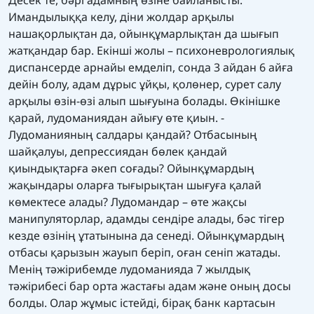
Десек те, бәрі адамның өзіне байланысты.
Имандылыққа келу, діни жолдар арқылы
нашақорлықтан да, ойынқұмарлықтан да шығып
жатқандар бар. Екінші жолы – психоневрологиялық
диспансерде арнайы емделіп, сонда 3 айдан 6 айға
дейін болу, адам дұрыс ұйқы, қолөнер, сурет салу
арқылы өзін-өзі алып шығуына болады. Өкінішке
қарай, лудоманиядан айығу өте қиын. -
Лудоманияның салдары қандай? Отбасының
шайқалуы, депрессиядан бөлек қандай
қиындықтарға әкеп соғады? Ойынқұмардың
жақындары оларға тығырықтан шығуға қалай
көмектесе алады? Лудомандар – өте жақсы
манипуляторлар, адамды сендіре алады, бәс тігер
кезде өзінің ұтатынына да сенеді. Ойынқұмардың
отбасы қарызын жауып беріп, оған сеніп жатады.
Менің тәжірибемде лудоманияда 7 жылдық
тәжірибесі бар орта жастағы адам және оның досы
болды. Олар жұмыс істейді, бірақ банк картасын