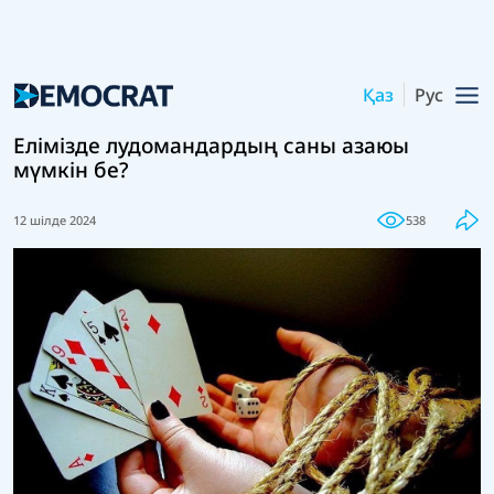
Қаз
Рус
Елімізде лудомандардың саны азаюы
мүмкін бе?
12 шілде 2024
538