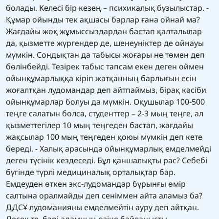
болады. Келесі бір кезең – психикалық бұзылыстар. -
Құмар ойынды тек ақшасы барлар ғана ойнай ма?
Жағдайы жоқ жұмыссыздардан бастап қалталылар
да, қызметте жүргендер де, шенеуніктер де ойнауы
мүмкін. Сондықтан да табысы жоғары не төмен деп
бөлінбейді. Тезірек табыс тапсам екен деген оймен
ойынқұмарлыққа кіріп жатқанның барлығын есін
жоғалтқан лудомандар деп айтпаймыз, бірақ кәсіби
ойынқұмарлар болуы да мүмкін. Оқушылар 100-500
теңге салатын болса, студенттер – 2-3 мың теңге, ал
қызметтегілер 10 мың теңгеден бастап, жағдайы
жақсылар 100 мың теңгеден қоюы мүмкін деп кете
береді. - Халық арасында ойынқұмарлық емделмейді
деген түсінік кездеседі. Бұл қаншалықты рас? Себебі
бүгінде түрлі медициналық орталықтар бар.
Емдеуден өткен экс-лудомандар бұрынғы өмір
салтына оралмайды деп сеніммен айта аламыз ба?
ДДСҰ лудоманияны емделмейтін ауру деп айтқан.