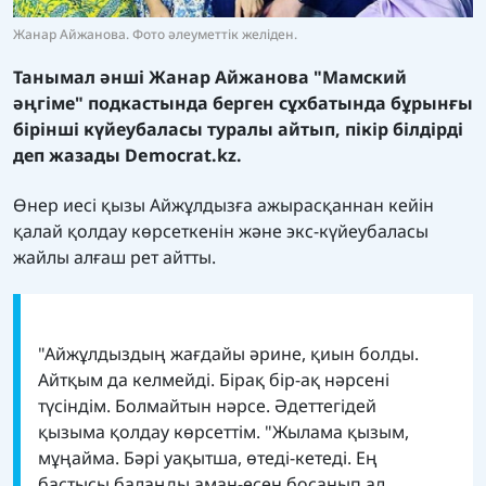
Жанар Айжанова. Фото әлеуметтік желіден.
Танымал әнші Жанар Айжанова "Мамский
әңгіме" подкастында берген сұхбатында бұрынғы
бірінші күйеубаласы туралы айтып, пікір білдірді
деп жазады
Democrat.kz.
Өнер иесі қызы Айжұлдызға ажырасқаннан кейін
қалай қолдау көрсеткенін және экс-күйеубаласы
жайлы алғаш рет айтты.
"Айжұлдыздың жағдайы әрине, қиын болды.
Айтқым да келмейді. Бірақ бір-ақ нәрсені
түсіндім. Болмайтын нәрсе. Әдеттегідей
қызыма қолдау көрсеттім. "Жылама қызым,
мұңайма. Бәрі уақытша, өтеді-кетеді. Ең
бастысы балаңды аман-есен босанып ал.