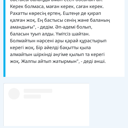
Керек болмаса, маған керек, саған керек.
Рахатты көресің ертең. Ештеңе де қирап
қалған жоқ. Ең бастысы сенің және баланың
амандығы", - дедім. Әп-әдемі болып,
баласын туып алды. Үмітсіз шайтан.
Болмайтын нәрсені ары қарай құрастырып
керегі жоқ. Бір әйелді бақытты қыла
алмайтын шіркінді әңгіме қылып та керегі
жоқ. Жалпы айтып жатырмын", - деді әнші.