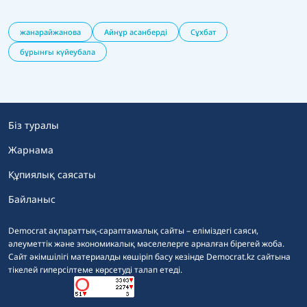
жанарайжанова
Айнұр асанберді
Сұхбат
бұрынғы күйеубала
Біз туралы
Жарнама
Құпиялық саясаты
Байланыс
Democrat ақпараттық-сараптамалық сайты – еліміздегі саяси,
әлеуметтік және экономикалық мәселелерге арналған бірегей жоба.
Сайт әкімшілігі материалды көшіріп басу кезінде Democrat.kz сайтына
тікелей гиперсілтеме көрсетуді талап етеді.