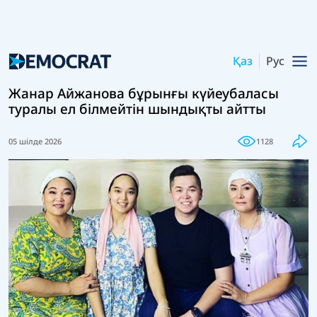
Қаз
Рус
Жанар Айжанова бұрынғы күйеубаласы
туралы ел білмейтін шындықты айтты
05 шілде 2026
1128