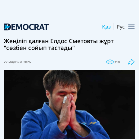
Қаз
Рус
Жеңіліп қалған Елдос Сметовты жұрт
"сөзбен сойып тастады"
27 маусым 2026
318