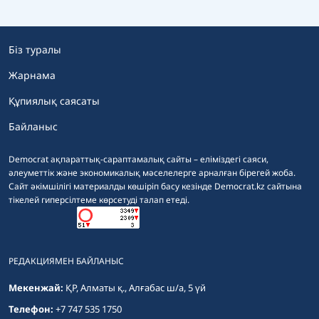
Біз туралы
Жарнама
Құпиялық саясаты
Байланыс
Democrat ақпараттық-сараптамалық сайты – еліміздегі саяси,
әлеуметтік және экономикалық мәселелерге арналған бірегей жоба.
Сайт әкімшілігі материалды көшіріп басу кезінде Democrat.kz сайтына
тікелей гиперсілтеме көрсетуді талап етеді.
РЕДАКЦИЯМЕН БАЙЛАНЫС
Мекенжай:
ҚР, Алматы қ., Алғабас ш/а, 5 үй
Телефон:
+7 747 535 1750