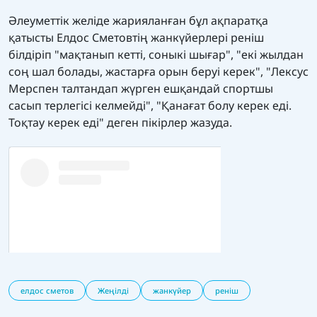
Әлеуметтік желіде жарияланған бұл ақпаратқа
қатысты Елдос Сметовтің жанкүйерлері реніш
білдіріп "мақтанып кетті, соныкі шығар", "екі жылдан
соң шал болады, жастарға орын беруі керек", "Лексус
Мерспен талтандап жүрген ешқандай спортшы
сасып терлегісі келмейді", "Қанағат болу керек еді.
Тоқтау керек еді" деген пікірлер жазуда.
елдос сметов
Жеңілді
жанкүйер
реніш