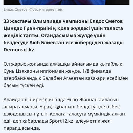
Елдос Сметов. Фото интернеттен.
33 жастағы Олимпиада чемпионы Елдос Сметов
Циндао Гран-приінің қола жүлдесі үшін таласта
жеңіліс тапты. Отандасымыз жүлде үшін
белдесуде Аюб Блиевтан есе жіберді деп жазады
Democrat.kz.
Ол жарыс жолында алғашқы айналымда қытайлық
Сунь Цзяхаоны иппонмен жеңсе, 1/8 финалда
әзербайжандық Балабей Агаевтан ваза-ари есебімен
басым түскен еді.
Алайда ол ширек финалда Энзо Жаннан айласын
асыра алмады. Бірақ жұбаныш белдесуінде өзбек
дзюдошысын ұтып, қолаға таласуға мүмкіндік алған
еді, деп хабарлады Sport12.kz. әлеуметтік желі
парақшасында.