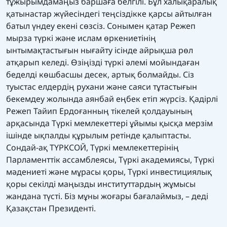
тұжырымдамаңыз баршаға белгілі. Бұл халықаралық
қатынастар жүйесіндегі теңсіздікке қарсы айтылған
батыл үндеу екені сөзсіз. Сонымен қатар Режеп
мырза түркі және ислам өркениетінің
ынтымақтастығын нығайту ісінде айрықша рөл
атқарып келеді. Өзіңізді түркі әлемі мойындаған
беделді көшбасшы десек, артық болмайды. Сіз
туыстас елдердің рухани және саяси тұтастығын
бекемдеу жолында аянбай еңбек етіп жүрсіз. Қадірлі
Режеп Тайип Ердоғанның тікелей қолдауының
арқасында Түркі мемлекеттері ұйымы қысқа мерзім
ішінде ықпалды құрылым ретінде қалыптасты.
Сондай-ақ ТҮРКСОЙ, Түркі мемлекеттерінің
Парламенттік ассамблеясы, Түркі академиясы, Түркі
мәдениеті және мұрасы қоры, Түркі инвестициялық
қоры секілді маңызды институттардың жұмысы
жандана түсті. Біз мұны жоғары бағалаймыз, – деді
Қазақстан Президенті.