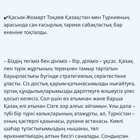
✔️
Қасым-Жомарт Тоқаев Қазақстан мен Түркияның
арасында сан ғасырлық тарихи сабақтастық бар
екеніне тоқталды.
– Біздің тегіміз бен дініміз – бір, діліміз – ұқсас. Қазақ
пен түрік жұртының тереңнен тамыр тартатын
бауырластығы бүгінде стратегиялық серіктестікке
ұласты. Сіз достық қарым-қатынасымызды нығайтуға,
ортақ құндылықтарымызды дәріптеуге өлшеусіз үлес
қосып келесіз. Сол үшін өз атымнан және барша
Қазақ елі атынан Сізге зор алғыс айтамын. Ұлы дала –
түбі бір түркі халықтарының атажұрты, ал, Түркістан –
оның қастерлі қазынасы, рухани астанасы. Киелі
шаһар тұтастығымыздың нышаны, төл
өркениетіміздің алтын бесігі саналады. Сондықтан