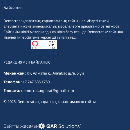
Байланыс
Democrat ақпараттық-сараптамалық сайты – еліміздегі саяси,
әлеуметтік және экономикалық мәселелерге арналған бірегей жоба.
Сайт әкімшілігі материалды көшіріп басу кезінде Democrat.kz сайтына
тікелей гиперсілтеме көрсетуді талап етеді.
РЕДАКЦИЯМЕН БАЙЛАНЫС
Мекенжай:
ҚР, Алматы қ., Алғабас ш/а, 5 үй
Телефон:
+7 747 535 1750
E-пошта:
democrat.aqparat@gmail.com
© 2025. Democrat ақпараттық-сараптамалық сайты
Сайтты жасаған