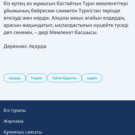
біз ертең өз жұмысын бастайтын Түркі мемлекеттері
ұйымының бейресми саммитін Түркістан төрінде
өткізуді жөн көрдік. Алқалы жиын ағайын елдердің
арасын жақындатып, ықпалдастығын күшейте түседі
деп сенемін, – деді Мемлекет басшысы.
Дереккөз:
Ақорда
ақорда
Тоқаев
Тайип Ердоған
орден
Біз туралы
Жарнама
Құпиялық саясаты