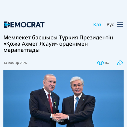
Қаз
Рус
Мемлекет басшысы Түркия Президентін
«Қожа Ахмет Ясауи» орденімен
марапаттады
14 мамыр 2026
167