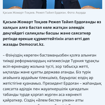
Қасым Жомарт-Тоқаев. Режеп Тайип Ердоған. Фото: Ақорда
Қасым-Жомарт Тоқаев Режеп Тайип Ердоғанды өз
халқын алға бастап келе жатқан әлемдік
деңгейдегі салиқалы басшы және саясаткер
ретінде ерекше құрметтейтінін атап өтті деп
жазады
Democrat.kz.
– Өзіңіздің көреген бастамаңызбен қолға алынған
тиімді реформалардың нәтижесінде Түркия тұрақты
өсіп-өркендеу жолына түсті, зор табысқа жетті,
ықпалды және қуатты держава атанды. Біз түрік
ағайынға әрдайым тілекшіміз, бауырлас елдің әр
жетістігіне қуанамыз. Президент Ердоған – жаһандық
саясатта әділдік пен жауапкершілік қағидатын
табанды түрде қорғап жүрген аса көрнекті
қайраткер. Сіздің «Әлем бестен үлкен» атты