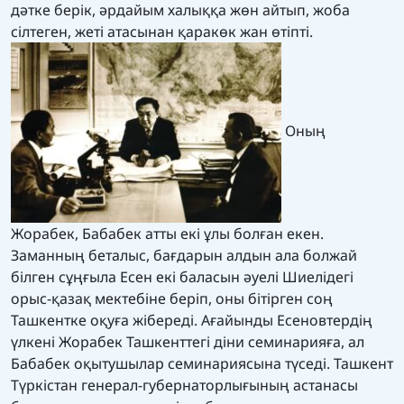
дәтке берік, әрдайым халыққа жөн айтып, жоба
сілтеген, жеті атасынан қаракөк жан өтіпті.
Оның
Жорабек, Бабабек атты екі ұлы болған екен.
Заманның беталыс, бағдарын алдын ала болжай
білген сұңғыла Есен екі баласын әуелі Шиелідегі
орыс-қазақ мектебіне беріп, оны бітірген соң
Ташкентке оқуға жібереді. Ағайынды Есеновтердің
үлкені Жорабек Ташкенттегі діни семинарияға, ал
Бабабек оқытушылар семинариясына түседі. Ташкент
Түркістан генерал-губернаторлығының астанасы