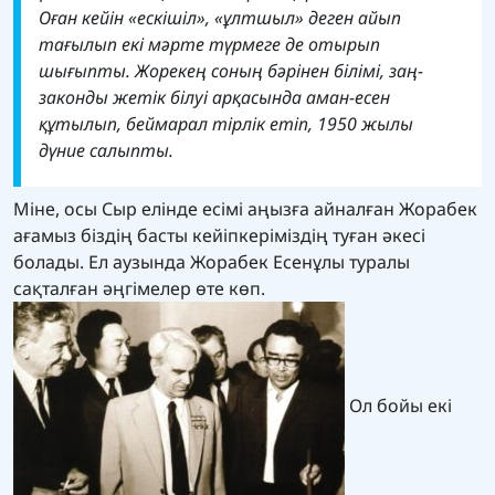
Оған кейін «ескішіл», «ұлтшыл» деген айып
тағылып екі мәрте түрмеге де отырып
шығыпты. Жорекең соның бәрінен білімі, заң-
законды жетік білуі арқасында аман-есен
құтылып, беймарал тірлік етіп, 1950 жылы
дүние салыпты.
Міне, осы Сыр елінде есімі аңызға айналған Жорабек
ағамыз біздің басты кейіпкеріміздің туған әкесі
болады. Ел аузында Жорабек Есенұлы туралы
сақталған әңгімелер өте көп.
Ол бойы екі