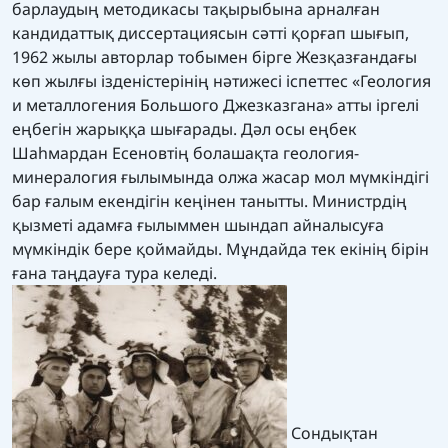
барлаудың методикасы тақырыбына арналған
кандидаттық диссертациясын сәтті қорғап шығып,
1962 жылы авторлар тобымен бірге Жезқазғандағы
көп жылғы ізденістерінің нәтижесі іспеттес «Геология
и металлогения Большого Джезказгана» атты іргелі
еңбегін жарыққа шығарады. Дәл осы еңбек
Шаһмардан Есеновтің болашақта геология-
минералогия ғылымында олжа жасар мол мүмкіндігі
бар ғалым екендігін кеңінен танытты. Министрдің
қызметі адамға ғылыммен шындап айналысуға
мүмкіндік бере қоймайды. Мұндайда тек екінің бірін
ғана таңдауға тура келеді.
Сондықтан