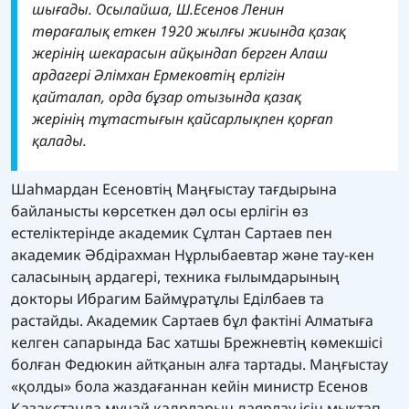
шығады. Осылайша, Ш.Есенов Ленин
төрағалық еткен 1920 жылғы жиында қазақ
жерінің шекарасын айқындап берген Алаш
ардагері Әлімхан Ермековтің ерлігін
қайталап, орда бұзар отызында қазақ
жерінің тұтастығын қайсарлықпен қорғап
қалады.
Шаһмардан Есеновтің Маңғыстау тағдырына
байланысты көрсеткен дәл осы ерлігін өз
естеліктерінде академик Сұлтан Сартаев пен
академик Әбдірахман Нұрлыбаевтар және тау-кен
саласының ардагері, техника ғылымдарының
докторы Ибрагим Баймұратұлы Еділбаев та
растайды. Академик Сартаев бұл фактіні Алматыға
келген сапарында Бас хатшы Брежневтің көмекшісі
болған Федюкин айтқанын алға тартады. Маңғыстау
«қолды» бола жаздағаннан кейін министр Есенов
Қазақстанда мұнай кадрларын даярлау ісін мықтап