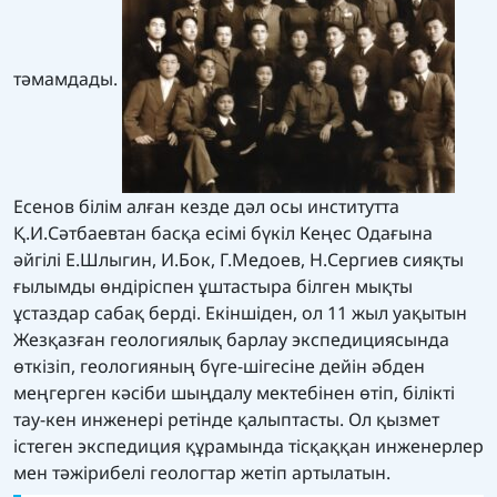
тәмамдады.
Есенов білім алған кезде дәл осы институтта
Қ.И.Сәтбаевтан басқа есімі бүкіл Кеңес Одағына
әйгілі Е.Шлыгин, И.Бок, Г.Медоев, Н.Сергиев сияқты
ғылымды өндіріспен ұштастыра білген мықты
ұстаздар сабақ берді. Екіншіден, ол 11 жыл уақытын
Жезқазған геологиялық барлау экспедициясында
өткізіп, геологияның бүге-шігесіне дейін әбден
меңгерген кәсіби шыңдалу мектебінен өтіп, білікті
тау-кен инженері ретінде қалыптасты. Ол қызмет
істеген экспедиция құрамында тісқаққан инженерлер
мен тәжірибелі геологтар жетіп артылатын.