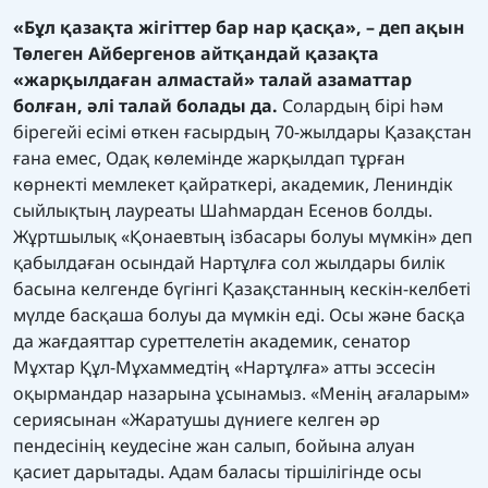
«Бұл қазақта жігіттер бар нар қасқа», – деп ақын
Төлеген Айбергенов айтқандай қазақта
«жарқылдаған алмастай» талай азаматтар
болған, әлі талай болады да.
Солардың бірі һәм
бірегейі есімі өткен ғасырдың 70-жылдары Қазақстан
ғана емес, Одақ көлемінде жарқылдап тұрған
көрнекті мемлекет қайраткері, академик, Лениндік
сыйлықтың лауреаты Шаһмардан Есенов болды.
Жұртшылық «Қонаевтың ізбасары болуы мүмкін» деп
қабылдаған осындай Нартұлға сол жылдары билік
басына келгенде бүгінгі Қазақстанның кескін-келбеті
мүлде басқаша болуы да мүмкін еді. Осы және басқа
да жағдаяттар суреттелетін академик, сенатор
Мұхтар Құл-Мұхаммедтің «Нартұлға» атты эссесін
оқырмандар назарына ұсынамыз. «Менің ағаларым»
сериясынан «Жаратушы дүниеге келген әр
пендесінің кеудесіне жан салып, бойына алуан
қасиет дарытады. Адам баласы тіршілігінде осы