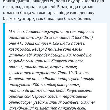
болғандықтан, өлкедегі ең басты оқу орындары дәл
осы қалада орналасқан еді. Бірақ онда оқитын
орыстан басқа ұлт жастары ішінде ежелден оқу-
білімге құштар қазақ балалары басым болды.
Мәселен, Ташкент оқытушылар семинариясы
ашылған алғашқы 25 жыл ішінде (1883-1904)
оны 415 адам бітірген. Соның 13 пайызы
қазақ болса, небәрі 2 пайызы ғана өзбек
ұлтынан еді.
Жорабек Есенұлы ХІХ ғасырдың
соңында семинарияны бітірген соң елге
оралып, тілмаштық, ағартушылық
қызметтер атқарыпты. Тіпті 1913 жылы
Ташкентте өткен Романовтар әулеті таққа
отыруының 300 жылдық империялық
тойына да қатысыпты. Кейін Кеңес өкіметі
орнаған соң Перовск совдепі төрағасының
орынбасары, уездік милиция бастығы сияқты
үлкенді-кішілі қызметтер атқарған екен.