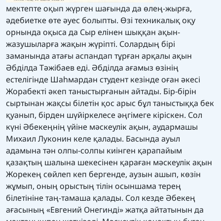
мектепте оқып жүрген шағында да өлең-жырға,
әдебиетке өте әуес болыпты. Өзі техникалық оқу
орнында оқыса да Сыр елінен шыққан ақын-
жазушыларға жақын жүріпті. Солардың бірі
заманында атағы аспандап тұрған арқалы ақын
Әбділда Тәжібаев еді. Әбділда ағамыз өзінің
естелігінде Шаһмардан студент кезінде оған әкесі
Жорабекті әкеп таныстырғанын айтады. Бір-бірін
сыртынан жақсы білетін қос арыс бұл таныстыққа бек
қуанып, бірден шүйіркелесе әңгімеге кіріскен. Сол
күні Әбекеңнің үйіне мәскеулік ақын, аудармашы
Михаил Луконин келе қалады. Басында ауыл
адамына тән олпы-солпы киінген қарапайым
қазақтың шалына шекесінен қараған мәскеулік ақын
Жорекең сөйлеп кеп бергенде, аузын ашып, көзін
жұмып, оның орыстың тілін осыншама терең
білетініне таң-тамаша қалады. Сол кезде Әбекең
ағасының «Евгений Онегинді» жатқа айтатынын да