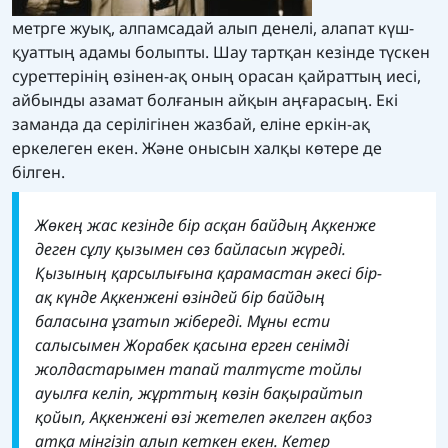
метрге жуық, алпамсадай алып денелі, алапат күш-
қуаттың адамы болыпты. Шау тартқан кезінде түскен
суреттерінің өзінен-ақ оның орасан қайраттың иесі,
айбынды азамат болғанын айқын аңғарасың. Екі
заманда да серілігінен жазбай, еліне еркін-ақ
еркелеген екен. Және онысын халқы көтере де
білген.
Жөкең жас кезінде бір асқан байдың Ақкенже
деген сұлу қызымен сөз байласып жүреді.
Қызының қарсылығына қарамастан әкесі бір-
ақ күнде Ақкенжені өзіндей бір байдың
баласына ұзатып жібереді. Мұны ести
салысымен Жорабек қасына ерген сенімді
жолдастарымен тапай талтүсте тойлы
ауылға келіп, жұрттың көзін бақырайтып
қойып, Ақкенжені өзі жетелеп әкелген ақбоз
атқа мінгізіп алып кеткен екен. Кетер