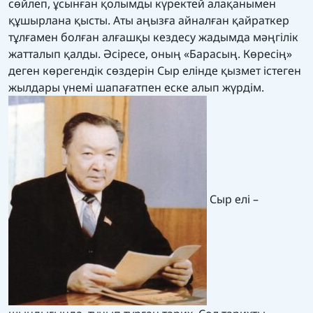
сөйлеп, ұсынған қолымды күректей алақанымен
құшырлана қысты. Аты аңызға айналған қайраткер
тұлғамен болған алғашқы кездесу жадымда мәңгілік
жатталып қалды. Әсіресе, оның «Барасың. Көресің»
деген көрегендік сөздерін Сыр елінде қызмет істеген
жылдары үнемі шапағатпен еске алып жүрдім.
Сыр елі –