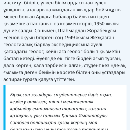
институт бітіріп, үлкен білім ордасынан түлеп
ұшқанын, аталарына мыңдаған жылдар бойы құтты
мекен болған Арқаға бабалар байлығын іздеп
қызметке аттанғанын өз көзімен көріп, 1950 жылы
дүние салды. Сонымен, Шаһмардан Жорабекұлы
Есенов оқуын бітірген соң 1949 жылы Жезқазған
геологиялық-барлау экспедициясына әуелі
қатардағы геолог, кейін аға геолог болып қызметін
бастап кетеді. Әуелгіде екі тілге бірдей ағып тұрған,
дала көрген, қала тәрбиесін алған, студент кезінде-ақ
ғылымға деген бейімін көрсете білген оны ұстаздары
аспирантураға қалуға үгіттеген.
Бірақ сол жылдары студенттерге дәріс оқып,
кездесу өткізген, тіпті мемлекеттік
қабылдау емтиханына төрағалық жасаған
қазақтың ұлы ғалымы Қаныш Имантайұлы
Сәтбаев болашақта қазақ жерінің мол
байлығын игеру үшін төңірегіне талантты