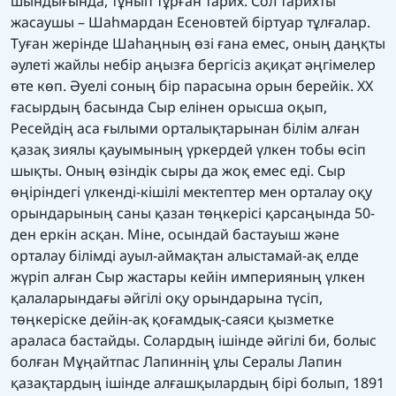
шындығында, тұнып тұрған тарих. Сол тарихты
жасаушы – Шаһмардан Есеновтей біртуар тұлғалар.
Туған жерінде Шаһаңның өзі ғана емес, оның даңқты
әулеті жайлы небір аңызға бергісіз ақиқат әңгімелер
өте көп. Әуелі соның бір парасына орын берейік. ХХ
ғасырдың басында Сыр елінен орысша оқып,
Ресейдің аса ғылыми орталықтарынан білім алған
қазақ зиялы қауымының үркердей үлкен тобы өсіп
шықты. Оның өзіндік сыры да жоқ емес еді. Сыр
өңіріндегі үлкенді-кішілі мектептер мен орталау оқу
орындарының саны қазан төңкерісі қарсаңында 50-
ден еркін асқан. Міне, осындай бастауыш және
орталау білімді ауыл-аймақтан алыстамай-ақ елде
жүріп алған Сыр жастары кейін империяның үлкен
қалаларындағы әйгілі оқу орындарына түсіп,
төңкеріске дейін-ақ қоғамдық-саяси қызметке
араласа бастайды. Солардың ішінде әйгілі би, болыс
болған Мұңайтпас Лапиннің ұлы Сералы Лапин
қазақтардың ішінде алғашқылардың бірі болып, 1891