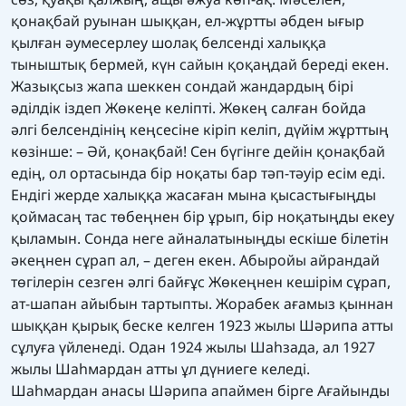
қонақбай руынан шыққан, ел-жұртты әбден ығыр
қылған әумесерлеу шолақ белсенді халыққа
тыныштық бермей, күн сайын қоқаңдай береді екен.
Жазықсыз жапа шеккен сондай жандардың бірі
әділдік іздеп Жөкеңе келіпті. Жөкең салған бойда
әлгі белсендінің кеңсесіне кіріп келіп, дүйім жұрттың
көзінше: – Әй, қонақбай! Сен бүгінге дейін қонақбай
едің, ол ортасында бір ноқаты бар тәп-тәуір есім еді.
Ендігі жерде халыққа жасаған мына қысастығыңды
қоймасаң тас төбеңнен бір ұрып, бір ноқатыңды екеу
қыламын. Сонда неге айналатыныңды ескіше білетін
әкеңнен сұрап ал, – деген екен. Абыройы айрандай
төгілерін сезген әлгі байғұс Жөкеңнен кешірім сұрап,
ат-шапан айыбын тартыпты. Жорабек ағамыз қыннан
шыққан қырық беске келген 1923 жылы Шәрипа атты
сұлуға үйленеді. Одан 1924 жылы Шаһзада, ал 1927
жылы Шаһмардан атты ұл дүниеге келеді.
Шаһмардан анасы Шәрипа апаймен бірге Ағайынды