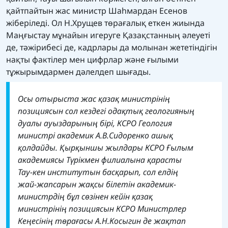
қайтпайтын жас министр Шаһмардан Есенов
жіберіледі. Ол Н.Хрущев төрағалық еткен жиында
Маңғыстау мұнайын игеруге Қазақстанның әлеуеті
де, тәжірибесі де, кадрлары да молынан жететіндігін
нақты фактілер мен цифрлар және ғылыми
тұжырымдармен дәлелдеп шығады.
Осы отырыста жас қазақ министрінің
позициясын сол кездегі одақтық геологияның
дуалы ауыздарының бірі, КСРО Геология
министрі академик А.В.Сидоренко ашық
қолдайды. Қырқыншы жылдары КСРО Ғылым
академиясы Түрікмен филиалына қарасты
Тау-кен институтын басқарып, сол елдің
жай-жапсарын жақсы білетін академик-
министрдің бұл сөзінен кейін қазақ
министрінің позициясын КСРО Министрлер
Кеңесінің төрағасы А.Н.Косыгин де жақтап