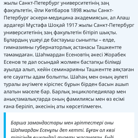
жылы Санкт-Петербург университетінің заң
факультетін, Әли Көтібаров 1898 жылы Санкт-
Петербург әскери-медицина академиясын, ал Алаш
ардагері Мұстафа Шоқай 1917 жылы Санкт-Петербург
университетінің заң факультетін бітіріп шықты.
Бұлардың үшеуі де бастауыш сыныпты – елде,
гимназияны губернаторлық астанасы Ташкентте
тәмамдаған. Шаһмардан Есеновтің әкесі Жорабек
Есенов те дәл осындай жолмен бастапқы білімді
ауылда алып, кейін семинарияны Ташкентте аяқтаған
өте сауатты адам болыпты. Шаһаң мен оның әулеті
туралы әңгімеге кіріспес бұрын бірден басын ашып
алатын мәселе бар. Барлық энциклопедиялар мен
анықтамалықтарда оның фамилиясы мен өз есімі
ғана беріліп, әкесінің аты көрсетілмеген.
Барша замандастары мен әріптестері оны
Шаһмардан Есенұлы деп кетті. Бұған ол көзі
тірісінде ешқандай түзету жасамаған. Енді