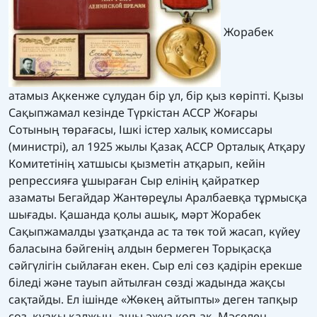
Жорабек
атамыз Ақкенже сұлудан бір ұл, бір қыз көріпті. Қызы
Сақыпжамал кезінде Түркістан АССР Жоғары
Сотының төрағасы, Ішкі істер халық комиссары
(министрі), ал 1925 жылы Қазақ АССР Орталық Атқару
Комитетінің хатшысы қызметін атқарып, кейін
репрессияға ұшыраған Сыр елінің қайраткер
азаматы Бегайдар Жантөреұлы Аралбаевқа тұрмысқа
шығады. Қашанда қолы ашық, мәрт Жорабек
Сақыпжамалды ұзатқанда ас та төк той жасап, күйеу
баласына бәйгенің алдын бермеген Торықасқа
сәйгүлігін сыйлаған екен. Сыр елі сөз қадірін ерекше
біледі және тауып айтылған сөзді жадында жақсы
сақтайды. Ел ішінде «Жөкең айтыпты» деген тапқыр
сөз, қуақы қалжың, ащы әжуа көп-ақ. Мәселен,