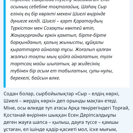
осының себебіне тоқталайық.
Шаһаң Сыр
елінің ең бір көрікті мекені Шиелі өңірінде
дүниеге келді. Шиелі – қарт Қаратаудың
Түркістан мен Созақты көктей өтіп,
Жаңақорғанды еркін қамтып, бірте-бірте
барқынданып, қалың жынысты, құйқалы
қыраттарға айналар тұсы. Жоғалып қалған
жалғыз тоқты мың қойға айналатын, түгін
тартсаң майы шығатын, әр жидесінің
түбінен бір асым ет табылатын, сулы-нулы,
берекелі, байсын өлке.
Содан болар, сырбойылықтар «Сыр – елдің көркі,
Шиелі – жердің көркі» деп орынды мақтан етеді.
Міне, осы өлкеде түп атасы Арқа төңірегіндегі Торғай,
Қостанай өңірінен шыққан Есен Деріпсалдыұлы
деген жауға шапса – қылыш, дауға түссе – қамшы
ұстаған, ел ішінде қадір-қасиеті мол, іске мығым,