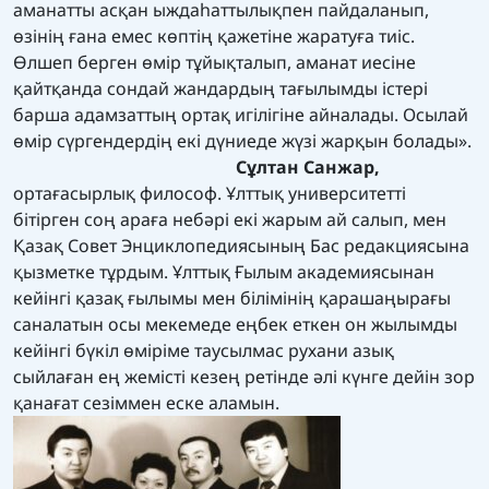
аманатты асқан ыждаһаттылықпен пайдаланып,
өзінің ғана емес көптің қажетіне жаратуға тиіс.
Өлшеп берген өмір тұйықталып, аманат иесіне
қайтқанда сондай жандардың тағылымды істері
барша адамзаттың ортақ игілігіне айналады. Осылай
өмір сүргендердің екі дүниеде жүзі жарқын болады».
Сұлтан Санжар,
ортағасырлық философ. Ұлттық университетті
бітірген соң араға небәрі екі жарым ай салып, мен
Қазақ Совет Энциклопедиясының Бас редакциясына
қызметке тұрдым. Ұлттық Ғылым академиясынан
кейінгі қазақ ғылымы мен білімінің қарашаңырағы
саналатын осы мекемеде еңбек еткен он жылымды
кейінгі бүкіл өміріме таусылмас рухани азық
сыйлаған ең жемісті кезең ретінде әлі күнге дейін зор
қанағат сезіммен еске аламын.