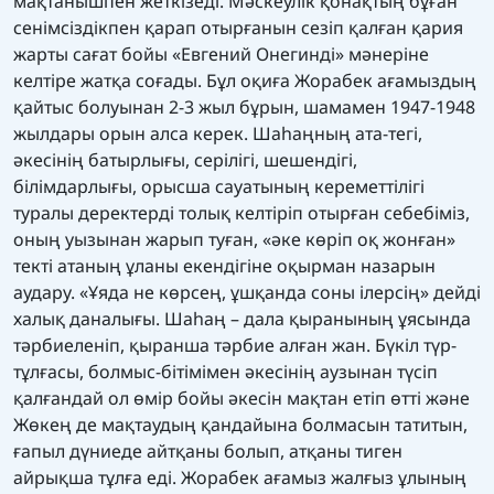
мақтанышпен жеткізеді. Мәскеулік қонақтың бұған
сенімсіздікпен қарап отырғанын сезіп қалған қария
жарты сағат бойы «Евгений Онегинді» мәнеріне
келтіре жатқа соғады. Бұл оқиға Жорабек ағамыздың
қайтыс болуынан 2-3 жыл бұрын, шамамен 1947-1948
жылдары орын алса керек. Шаһаңның ата-тегі,
әкесінің батырлығы, серілігі, шешендігі,
білімдарлығы, орысша сауатының кереметтілігі
туралы деректерді толық келтіріп отырған себебіміз,
оның уызынан жарып туған, «әке көріп оқ жонған»
текті атаның ұланы екендігіне оқырман назарын
аудару. «Ұяда не көрсең, ұшқанда соны ілерсің» дейді
халық даналығы. Шаһаң – дала қыранының ұясында
тәрбиеленіп, қыранша тәрбие алған жан. Бүкіл түр-
тұлғасы, болмыс-бітімімен әкесінің аузынан түсіп
қалғандай ол өмір бойы әкесін мақтан етіп өтті және
Жөкең де мақтаудың қандайына болмасын татитын,
ғапыл дүниеде айтқаны болып, атқаны тиген
айрықша тұлға еді. Жорабек ағамыз жалғыз ұлының