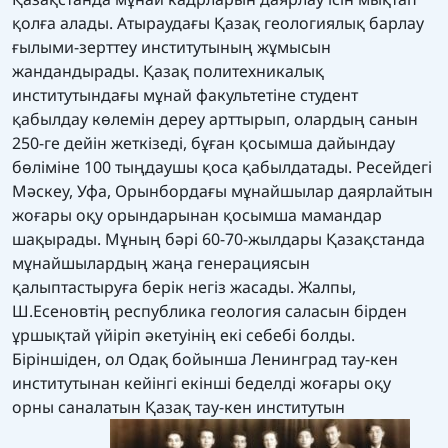
қолға алады. Атыраудағы Қазақ геологиялық барлау
ғылыми-зерттеу институтының жұмысын
жандандырады. Қазақ политехникалық
институтындағы мұнай факультетіне студент
қабылдау көлемін дереу арттырып, олардың санын
250-ге дейін жеткізеді, бұған қосымша дайындау
бөліміне 100 тыңдаушы қоса қабылдатады. Ресейдегі
Мәскеу, Уфа, Орынбордағы мұнайшылар даярлайтын
жоғары оқу орындарынан қосымша мамандар
шақырады. Мұның бәрі 60-70-жылдары Қазақстанда
мұнайшылардың жаңа генерациясын
қалыптастыруға берік негіз жасады. Жалпы,
Ш.Есеновтің республика геология саласын бірден
ұршықтай үйіріп әкетуінің екі себебі болды.
Біріншіден, ол Одақ бойынша Ленинград тау-кен
институтынан кейінгі екінші беделді жоғары оқу
орны саналатын Қазақ тау-кен институтын