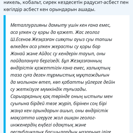
никель, кобальт, сирек кездесетін радусит-асбест пен
көгілдір асбест кен орындарын ашады.
Металлургияны дамыту үшін кен ғана емес,
аса үлкен су қоры да қажет. Жас геолог
Ш.Есенов Жезқазған сияқты ауыз суы тапшы
өлкеден аса үлкен жерасты су қоры бар
Жанай және Айдос су кендерін тауып, оны
пайдалануға бергізеді. Бұл Жезқазғанның
өндірістік қажеттігін ғана емес, халықтың
таза суға деген тұрмыстық мұқтаждығын
да молынан өтеп, көп қабатты үйлерге дейін
су жеткізуге мүмкіндік туғызады.
Сарыарқаның қақ төрінде оның ыстығы мен
суығына бірдей төзе жүріп, бірінен соң бірі
жаңа кен орындарын ашып, оны өндірістік
мақсатта игеруге жол ашқан геолог-
инженердің еңбегі одақтық және
республикалық басшылардың назарына іліге