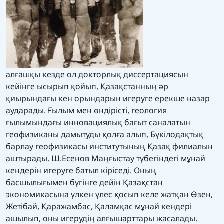
алғашқы кезде ол докторлық диссертациясын
кейінге ысырып қойып, Қазақстанның әр
қиырындағы кен орындарын игеруге ерекше назар
аударады. Ғылым мен өндірісті, геология
ғылымындағы инновациялық бағыт саналатын
геофизиканы дамытуды қолға алып, Бүкілодақтық
барлау геофизикасы институтының Қазақ филиалын
аштырады. Ш.Есенов Маңғыстау түбегіндегі мұнай
кендерін игеруге батыл кіріседі. Оның
басшылығымен бүгінге дейін Қазақстан
экономикасына үлкен үлес қосып келе жатқан Өзен,
Жетібай, Қаражамбас, Қаламқас мұнай кендері
ашылып, оны игерудің алғышарттары жасалады.