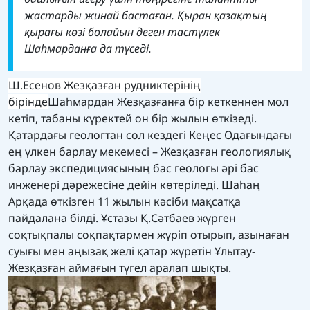
жастарды жинай бастаған. Қыран қазақтың
қырағы көзі болайын деген тастүлек
Шаһмарданға да түседі.
Ш.Есенов Жезқазған рудниктерінің
бірінде
Шаһмардан Жезқазғанға бір кеткеннен мол
кетіп, табаны күректей он бір жылын өткізеді.
Қатардағы геологтан сол кездегі Кеңес Одағындағы
ең үлкен барлау мекемесі – Жезқазған геологиялық
барлау экспедициясының бас геологы әрі бас
инженері дәрежесіне дейін көтеріледі. Шаһаң
Арқада өткізген 11 жылын кәсіби мақсатқа
пайдалана білді. Ұстазы Қ.Сәтбаев жүрген
соқтықпалы соқпақтармен жүріп отырып, азынаған
суығы мен аңызақ желі қатар жүретін Ұлытау-
Жезқазған аймағын түгел аралап шықты.