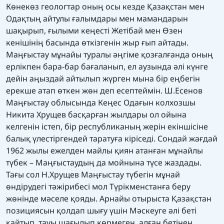
Көнекөз геологтар оның осы кезде Қазақстан мен
Одақтың айтулы ғалымдары мен мамандарын
шақырып, ғылыми кеңесті Жетібай мен Өзен
кенішінің басында өткізгенін жыр ғып айтады.
Маңғыстау мұнайы туралы әңгіме қозғалғанда оның
ерлікпен бара-бар бағаланып, ел аузында әлі күнге
дейін аңыздай айтылып жүрген мына бір еңбегін
ерекше атап өткен жөн деп есептеймін. Ш.Есенов
Маңғыстау облысында Кеңес Одағын колхозшы
Никита Хрущев басқарған жылдары ол ойына
келгенін істеп, бір республиканың жерін екіншісіне
балық үлестіргендей таратуға кіріседі. Сондай жағдай
1962 жылы ежелден майлы қиян атанған мұнайлы
түбек – Маңғыстаудың да мойнына түсе жаздады.
Тағы сол Н.Хрущев Маңғыстау түбегін мұнай
өндірудегі тәжірибесі мол Түрікменстанға беру
жөнінде мәселе қояды. Арнайы отырыста Қазақстан
позициясын қолдап шығу үшін Мәскеуге әлі беті
қайтып, тауы шағылып көрмеген, алған бетінен