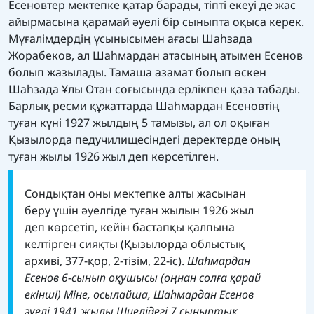
Есеновтер мектепке қатар барады, тіпті екеуі де жас
айырмасына қарамай әуелі бір сыныпта оқыса керек.
Мұғалімдердің ұсынысымен ағасы Шаһзада
Жорабеков, ал Шаһмардан атасының атымен Есенов
болып жазылады. Тамаша азамат болып өскен
Шаһзада Ұлы Отан соғысында ерлікпен қаза табады.
Барлық ресми құжаттарда Шаһмардан Есеновтің
туған күні 1927 жылдың 5 тамызы, ал ол оқыған
Қызылорда педучилищесіндегі деректерде оның
туған жылы 1926 жыл деп көрсетілген.
Сондықтан оны мектепке алты жасынан
беру үшін әуелгіде туған жылын 1926 жыл
деп көрсетіп, кейін бастапқы қалпына
келтірген сияқты (Қызылорда облыстық
архиві, 377-қор, 2-тізім, 22-іс).
Шаһмардан
Есенов 6-сынып оқушысы (оңнан солға қарай
екінші)
Міне, осылайша, Шаһмардан Есенов
әуелі 1941 жылы Шиелідегі 7 сыныптық