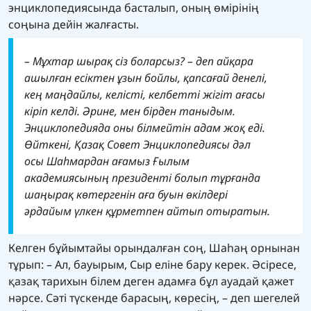
энциклопедиясында басталып, оның өмірінің
соңына дейін жалғасты.
– Мұхтар шырақ сіз боларсыз? – деп айқара
ашылған есіктен ұзын бойлы, қапсағай денелі,
кең маңдайлы, келісті, келбетті жігіт ағасы
кіріп келді.
Әрине, мен бірден таныдым.
Энциклопедияда оны білмейтін адам жоқ еді.
Өйткені, Қазақ Совет Энциклопедиясы дәл
осы Шаһмардан ағамыз Ғылым
академиясының президенті болып тұрғанда
шаңырақ көтергенін аға буын өкілдері
әрдайым үлкен құрметпен айтып отыратын.
Келген бұйымтайы орындалған соң, Шаһаң орнынан
тұрып: – Ал, бауырым, Сыр еліне бару керек. Әсіресе,
қазақ тарихын білем деген адамға бұл ауадай қажет
нәрсе. Сәті түскенде барасың, көресің, – деп шегелей