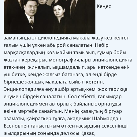
Кеңес
заманында энциклопедияға мақала жазу кез келген
ғалым үшін үлкен абырой саналатын. Небір
марқасқалардың көз майын тамызып, ғұмыр бойы
жазған кереқарыс монографиялары энциклопедияға
етек-жеңі жиналып, ықшамдалып, ары кеткенде екі-
үш бетке, кейде жалғыз бағанаға, ал енді бірде
бірнеше жолдық мақалаға сыйып кететін.
Энциклопедияға ену ешбір артық-кемі жоқ тарихқа
енумен бірдей саналатын. Сол себепті, ғалымдар
энциклопедиямен авторлық байланыс орнатуды
өзіне мәртебе санайтын. Менің қазақтың біртуар
азаматы, қайраткер тұлға, академик Шаһмардан
Есеновпен таныстығым өткен ғасырдың сексенінші
жылдарының соңында дәл осы Қазақ