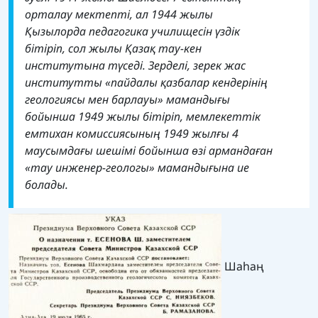
орталау мектепті, ал 1944 жылы
Қызылорда педагогика училищесін үздік
бітіріп, сол жылы Қазақ тау-кен
институтына түседі. Зерделі, зерек жас
институтты «пайдалы қазбалар кендерінің
геологиясы мен барлауы» мамандығы
бойынша 1949 жылы бітіріп, мемлекеттік
емтихан комиссиясының 1949 жылғы 4
маусымдағы шешімі бойынша өзі армандаған
«тау инженер-геологы» мамандығына ие
болады.
Шаһаң