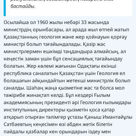
бастайды.
Осылайша ол 1960 жылы небәрі 33 жасында
министрдің орынбасары, ал арада жыл өтпей жатып
Қазақстанның геология және жер қойнауын қорғау
министрі болып тағайындалады. Қазір жас
министрлермен ешкімді таңдандыра алмайсың, ал
кеңестік заман үшін бұл сенсациялық тағайындау
болатын. Жер көлемі жағынан Одақтағы екінші
республика саналатын Қазақстан үшін Геология ел
болашағын айқындайтын жетекші министрлік болып
саналды. Шаһаң жаңа қызметіне жас та болса мол
тәжірибе жинақтап келді. Бұл кездері Ғылым
академиясының президенті әрі Геология ғылымдары
институтының директоры қызметін қоса қатар
атқарып отырған тәлімгер ұстазы Қаныш Имантайұлы
Сәтбаевтың кеңесімен өзі әбден жетік білетін
пайдалы қазбалар кен орындарын іздеу мен