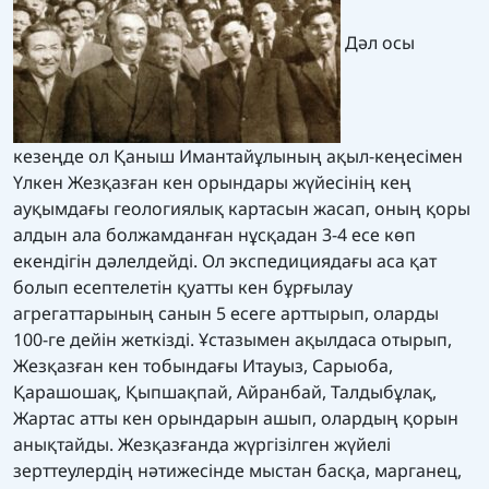
Дәл осы
кезеңде ол Қаныш Имантайұлының ақыл-кеңесімен
Үлкен Жезқазған кен орындары жүйесінің кең
ауқымдағы геологиялық картасын жасап, оның қоры
алдын ала болжамданған нұсқадан 3-4 есе көп
екендігін дәлелдейді. Ол экспедициядағы аса қат
болып есептелетін қуатты кен бұрғылау
агрегаттарының санын 5 есеге арттырып, оларды
100-ге дейін жеткізді. Ұстазымен ақылдаса отырып,
Жезқазған кен тобындағы Итауыз, Сарыоба,
Қарашошақ, Қыпшақпай, Айранбай, Талдыбұлақ,
Жартас атты кен орындарын ашып, олардың қорын
анықтайды. Жезқазғанда жүргізілген жүйелі
зерттеулердің нәтижесінде мыстан басқа, марганец,