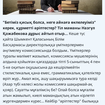
"Бетіміз қисық болса, неге айнаға өкпелеуіміз"
керек, құрметті әріптестер? Тіл маманы Назгүл
Қожабекова дұрыс айтып отыр...
Кеше түс
қайта Шымкент Қаласының Білім
Басқармасы директорлыққа үміткерлермен
әңгімелеу комиссиясында болдым.. Үміткерлер
туралы мәлімет жазылып, комиссиясы мүшелерінің
алдына қойылған қағаздарда тіпті 5-сыныптың 4 пен
5-ке оқитын оқушысына да кешірілмейтін
стилистикалық қана емес, грамматикалық қателіктер
өріп жүр.. Амал жоқ, ашу шақыруымызға тура келді
(Азар түбі келесі жолы комиссияға шақырмай-ақ
қояр). Сауатты мұғалімсің бе? Олай болса мұғалім
атын жамылып, киелі мамандықтың атын кірлетіп
жүргендермен күрес... Кейбір "әріптестер" былыққа