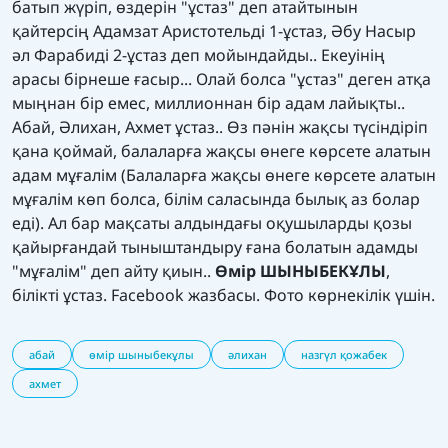
батып жүріп, өздерін "ұстаз" деп атайтынын
қайтерсің Адамзат Аристотельді 1-ұстаз, Әбу Насыр
әл Фарабиді 2-ұстаз деп мойындайды.. Екеуінің
арасы бірнеше ғасыр... Олай болса "ұстаз" деген атқа
мыңнан бір емес, миллионнан бір адам лайықты..
Абай, Әлихан, Ахмет ұстаз.. Өз пәнін жақсы түсіндіріп
қана қоймай, балаларға жақсы өнеге көрсете алатын
адам мұғалім (Балаларға жақсы өнеге көрсете алатын
мұғалім көп болса, білім саласында былық аз болар
еді). Ал бар мақсаты алдындағы оқушыларды қозы
қайырғандай тыныштандыру ғана болатын адамды
"мұғалім" деп айту қиын..
Өмір ШЫНЫБЕКҰЛЫ
,
білікті ұстаз. Facebook жазбасы. Фото көрнекілік үшін.
абай
өмір шыныбекұлы
әлихан
назгүл қожабек
ахмет