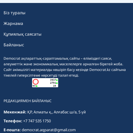
Біз туралы
Жарнама
Құпиялық саясаты
Байланыс
Democrat ақпараттық-сараптамалық сайты – еліміздегі саяси,
әлеуметтік және экономикалық мәселелерге арналған бірегей жоба.
Сайт әкімшілігі материалды көшіріп басу кезінде Democrat.kz сайтына
тікелей гиперсілтеме көрсетуді талап етеді.
РЕДАКЦИЯМЕН БАЙЛАНЫС
Мекенжай:
ҚР, Алматы қ., Алғабас ш/а, 5 үй
Телефон:
+7 747 535 1750
E-пошта:
democrat.aqparat@gmail.com