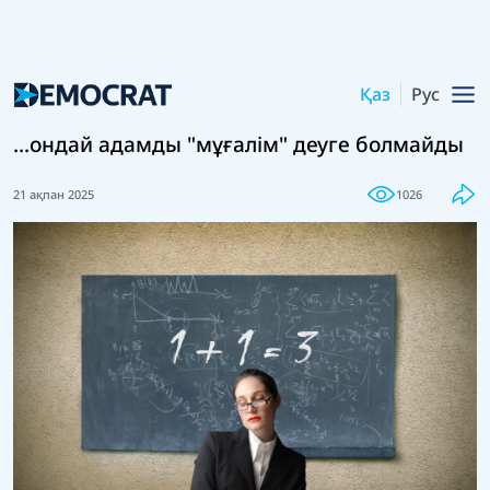
Қаз
Рус
...ондай адамды "мұғалім" деуге болмайды
21 ақпан 2025
1026