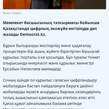
Фото: Үкімет
Мемлекет басшысының тапсырмасы бойынша
Қазақстанда цифрлық экожүйе енгізілуде деп
жазады
Democrat.kz.
Бұрын бытыраңқы жоспарлау және қадағалау
процестерін бір ашық жүйеге біріктірген Бірыңғай
құрылыс порталы іске қосылуда. Бұл туралы Үкімет
отырысында өнеркәсіп және құрылыс министрі
Ерсайын Нағаспаев мәлімдеді.
Соның ішінде ол құрылыс саласын цифрландыру
жобалаудан бастап пайдалануға беруге дейінгі
жобаларды жүзеге асырудың барлық кезеңдерінің
толық ашықтығын қамтамасыз ететінін атап өтті.
Қағаз құжат айналымына балама ретінде