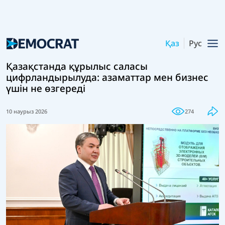
Қаз
Рус
Қазақстанда құрылыс саласы
цифрландырылуда: азаматтар мен бизнес
үшін не өзгереді
10 наурыз 2026
274