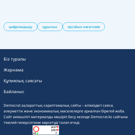
цифрландыру
құрылыс
ерсайын нағаспаев
Біз туралы
Жарнама
Құпиялық саясаты
Байланыс
Democrat ақпараттық-сараптамалық сайты – еліміздегі саяси,
әлеуметтік және экономикалық мәселелерге арналған бірегей жоба.
Сайт әкімшілігі материалды көшіріп басу кезінде Democrat.kz сайтына
тікелей гиперсілтеме көрсетуді талап етеді.