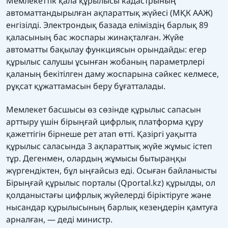
Мемлекеттік қала құрылысы кадастрының
автоматтандырылған ақпараттық жүйесі (МҚК ААЖ)
енгізілді. Электрондық базада еліміздің барлық 89
қаласының бас жоспары жинақталған. Жүйе
автоматты бақылау функциясын орындайды: егер
құрылыс салушы ұсынған жобаның параметрлері
қаланың бекітілген даму жоспарына сәйкес келмесе,
рұқсат құжаттамасын беру бұғатталады.
Мемлекет басшысы өз сөзінде құрылыс сапасын
арттыру үшін бірыңғай цифрлық платформа құру
қажеттігін бірнеше рет атап өтті. Қазіргі уақытта
құрылыс саласында 3 ақпараттық жүйе жұмыс істеп
тұр. Дегенмен, олардың жұмысы бытыраңқы
жүргендіктен, бұл ыңғайсыз еді. Осыған байланысты
Бірыңғай құрылыс порталы (Qportal.kz) құрылды, ол
қолданыстағы цифрлық жүйелерді біріктіруге және
нысандар құрылысының барлық кезеңдерін қамтуға
арналған, — деді министр.