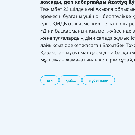
жасады, деп хабарлайды
Azattyq Rý
Тәжімбет 23 шілде күні Ақмола облысы
ережесін бұзғаны үшін он бес тәулікке
едік.
ҚМДБ өз қызметкеріне қатысты ресм
«Діни басқарманың қызмет жүйесінде з
жеке тұлғалардың діни салада жұмыс і
лайықсыз әрекет жасаған Бахытбек Тәж
Қазақстан мұсылмандары діни басқарма
мұсылман жамағатынан кешірім сұрайды
дін
қмбд
мұсылман