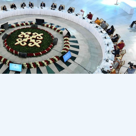
 көлік жүргізгені үшін 15 тәулікке қамалған оқиғад
 жазады Democrat.kz.
Қостанайдың бас имамының әбес 