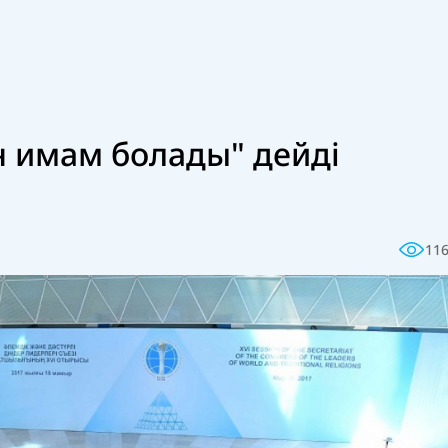
н имам болады" дейді
11