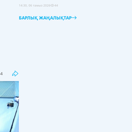
14:30, 06 тамыз 2026
44
БАРЛЫҚ ЖАҢАЛЫҚТАР
Соңғы
Танымал
"Ол жерде мен қорландым" деген
Роза Әлқожа сұмдық мәлімдеме
жасады
64
09:00, 07 тамыз 2026
0
Қазақстанда әлеуметтік
қызметкерлер институты дамып
келеді
18:00, 06 тамыз 2026
39
Қазақстандық колледж студенттері
халықаралық деңгейде кәсіби