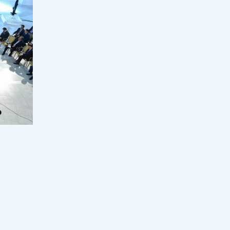
шыңдалуда
17:30, 06 тамыз 2026
40
Мектеп пәндерінің мазмұны
жасанды интеллект бағытында
жаңартылуда
17:00, 06 тамыз 2026
116
Үкімет СҚО ауылдарын сумен
қамтуға қайтарылған активтер
есебінен 2,7 млрд теңге бөлді
16:30, 06 тамыз 2026
51
"Уыс-уыс алтын, зәулім сарай":
Блогер Ырысбаланың иен байлығы
қайдан келіп жатыр?
16:00, 06 тамыз 2026
119
Төрт жыл оқымай-ақ маман болуға
ан кейін
болады: қысқа курс студентті
әрекеті
қарыздан құтқара ма?