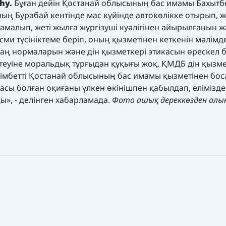
hy.
Бұған дейін Қостанай облысының бас имамы Бахытб
ның Бурабай кентінде мас күйінде автокөлікке отырып, 
 қамалып, жеті жылға жүргізуші куәлігінен айырылғанын
ж
и түсініктеме беріп, оның қызметінен кеткенін мәлімде
аң нормаларын және дін қызметкері этикасын өрескел 
стеуіне моральдық тұрғыдан құқығы жоқ. ҚМДБ дін қызм
імбетті Қостанай облысының бас имамы қызметінен бос
сы болған оқиғаны үлкен өкінішпен қабылдап, елімізде
», - делінген хабарламада.
Фото ашық дереккөзден алы