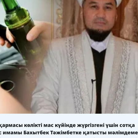
рмасы көлікті мас күйінде жүргізгені үшін сотқа
с имамы Бахытбек Тәжімбетке қатысты мәлімдеме