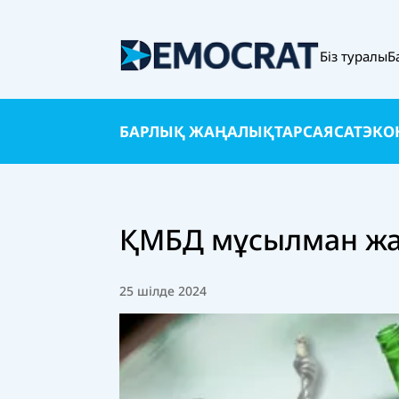
Біз туралы
Б
БАРЛЫҚ ЖАҢАЛЫҚТАР
САЯСАТ
ЭКО
ҚМБД мұсылман жа
25 шілде 2024