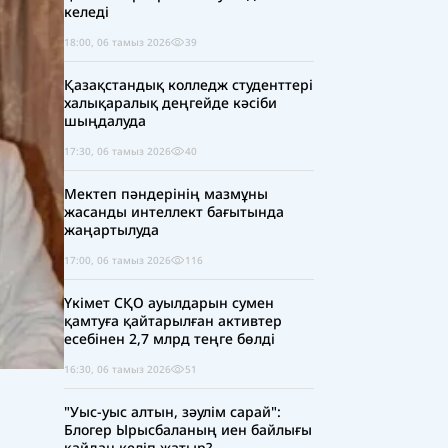
келеді
18:00, 06 тамыз 2026
39
Қазақстандық колледж студенттері
халықаралық деңгейде кәсіби
шыңдалуда
17:30, 06 тамыз 2026
40
Мектеп пәндерінің мазмұны
жасанды интеллект бағытында
жаңартылуда
17:00, 06 тамыз 2026
116
Үкімет СҚО ауылдарын сумен
қамтуға қайтарылған активтер
есебінен 2,7 млрд теңге бөлді
16:30, 06 тамыз 2026
51
"Уыс-уыс алтын, зәулім сарай":
Блогер Ырысбаланың иен байлығы
қайдан келіп жатыр?