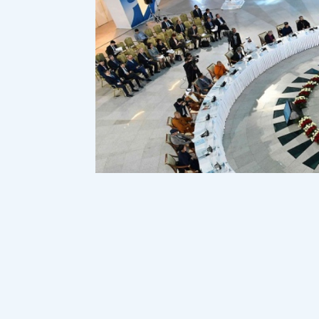
Қостанайдың бас имамы ішімдік ішіп,
қоғамды келесі сұрақ кезіп кетті деп