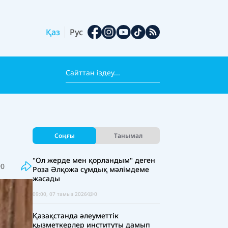
Қаз
Рус
Соңғы
Танымал
"Ол жерде мен қорландым" деген
90
Роза Әлқожа сұмдық мәлімдеме
жасады
09:00, 07 тамыз 2026
0
Қазақстанда әлеуметтік
қызметкерлер институты дамып