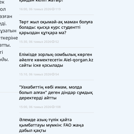
ек
жол
16:00, 06 тамыз 2026
119
азған
Төрт жыл оқымай-ақ маман болуға
ді.
болады: қысқа курс студентті
бұзатын
қарыздан құтқара ма?
еткеріне
15:30, 06 тамыз 2026
52
атты.
гі
Елімізде зорлық-зомбылық көрген
нды.
әйелге көмектесетін Aiel-qorgan.kz
сайты іске қосылады
15:10, 06 тамыз 2026
54
"Уахабиттің көбі имам, молда
болып алған" деген діндар сұмдық
деректерді айтты
15:00, 06 тамыз 2026
108
Әлемде азық-түлік қайта
қымбаттауы мүмкін: FAO жаңа
дабыл қақты