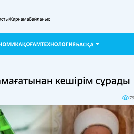
асты
Жарнама
Байланыс
НОМИКА
ҚОҒАМ
ТЕХНОЛОГИЯ
БАСҚА
мағатынан кешірім сұрады
7