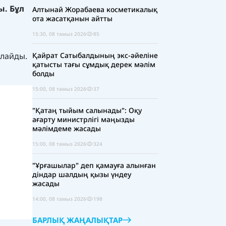
ы. Бұл
Алтынай Жорабаева косметикалық
ота жасатқанын айтты
а
15:30, 08 тамыз 2026
85
ылайды.
Қайрат Сатыбалдының экс-әйеліне
қатысты тағы сұмдық дерек мәлім
болды
15:00, 08 тамыз 2026
37
"Қатаң тыйым салынады": Оқу
ағарту министрлігі маңызды
мәлімдеме жасады
15:00, 08 тамыз 2026
324
"Ұрғашылар" деп қамауға алынған
діндар шалдың қызы үндеу
жасады
14:00, 08 тамыз 2026
198
БАРЛЫҚ ЖАҢАЛЫҚТАР