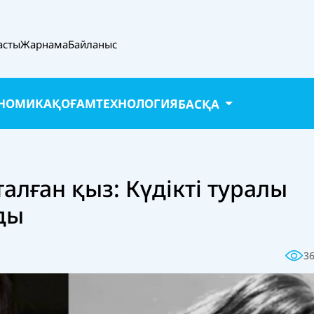
асты
Жарнама
Байланыс
НОМИКА
ҚОҒАМ
ТЕХНОЛОГИЯ
БАСҚА
лған қыз: Күдікті туралы
ды
3