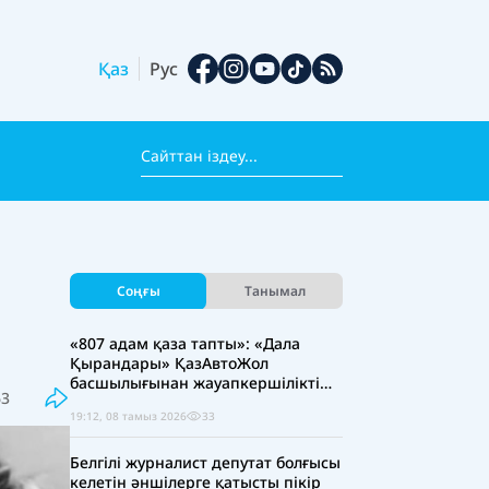
Қаз
Рус
Соңғы
Танымал
«807 адам қаза тапты»: «Дала
Қырандары» ҚазАвтоЖол
басшылығынан жауапкершілікті
63
күшейтуді талап етті
19:12, 08 тамыз 2026
33
Белгілі журналист депутат болғысы
келетін әншілерге қатысты пікір