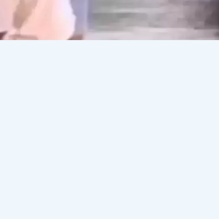
елі түрде күш көрсеткен Алмас Садақбаевқа қатысты 
ылды, деп хабарлайды
Democrat.kz.
а күшейтіліп, енді ол 5 жыл емес, 7 жылға бас бостанд
ауырлығына байланысты қабылданған.
қат әкесіне күтім жасаудың орнына, оны бірнеше рет қо
тық зорлық-зомбылықтың бірнеше дерегі егжей-тегжейлі
 резонанс тудырған болатын. Әлеуметтік желілерде ер ад
 көпшіліктің наразылығын туғызды.