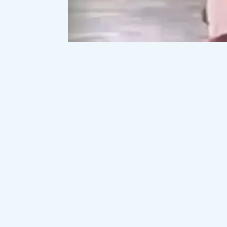
Фото видеодан скринделді.
Түркістан облысында өз әкесіне жүй
қайта қаралып, сот үкімі қатаңдат
Сот шешімімен бұрын тағайындалған жаз
айырылды. Мұндай шешім қылмыстың 
Іс материалдарына сәйкес, ер адам сыр
күш көрсеткен. Сот барысында тұрмыс
қаралды.
Айта кетейік, бұл оқиға қоғамда үлкен
әкесін соққыға жыққан видеосы тарап,