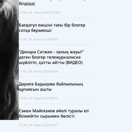
білдірді
18:00, 08 тамыз 2026
103
Бағдагүл емшіні тағы бір блогер
сотқа бермекші
17:30, 08 тамыз 2026
63
"Динара Сәтжан - халық жауы!"
деген блогер тележурналиске
шүйлігіп, қатты айтты (ВИДЕО)
17:00, 08 тамыз 2026
98
Дариға Бадықова байлығының
құпиясын ашты
17:00, 08 тамыз 2026
79
Сәкен Майғазиев әйелі туралы ел
білмейтін сырымен бөлісті
16:30, 08 тамыз 2026
37