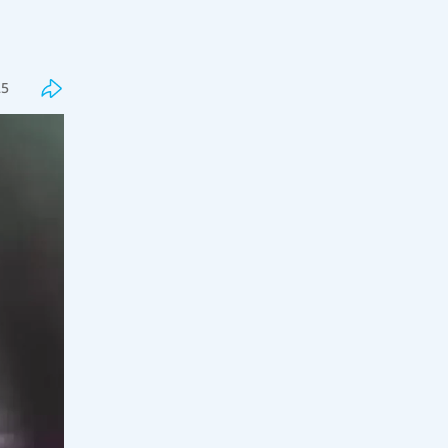
«807 адам қаза тапты»: «Дала
Қырандары» ҚазАвтоЖол
басшылығынан жауапкершілікті
25
күшейтуді талап етті
19:12, 08 тамыз 2026
33
Белгілі журналист депутат болғысы
келетін әншілерге қатысты пікір
білдірді
18:00, 08 тамыз 2026
103
Бағдагүл емшіні тағы бір блогер
сотқа бермекші
17:30, 08 тамыз 2026
63
"Динара Сәтжан - халық жауы!"
деген блогер тележурналиске
шүйлігіп, қатты айтты (ВИДЕО)
17:00, 08 тамыз 2026
98