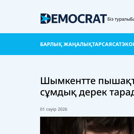
Біз туралы
Б
БАРЛЫҚ ЖАҢАЛЫҚТАР
САЯСАТ
ЭКО
Шымкентте пышақта
сұмдық дерек тара
01 сәуір 2026