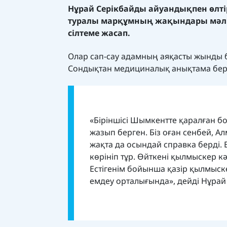
Нұрай Серікбайды айуандықпен өлті
туралы марқұмның жақындары мәлі
сілтеме жасап.
Олар сап-сау адамның аяқасты жынды 
Сондықтан медициналық анықтама берге
«Біріншісі Шымкентте қаралған б
жазып берген. Біз оған сенбей, Ал
жақта да осындай справка берді.
көрініп тұр. Өйткені қылмыскер кә
Естігенім бойынша қазір қылмыс
емдеу орталығында», дейді Нұрай