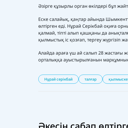
Әзірге құзырлы орган өкілдері бұл жай
Еске салайық, қаңтар айында Шымкентте
өлтірген еді. Нұрай Серікбай оқиға орны
қалмай, тіпті алып қашқаны да анықта
қылмыстық іс қозғап, тергеу жүргізіп жа
Алайда араға үш ай салып 28 жастағы ж
орталыққа ауыстырылғанын марқұмның 
Нұрай серікбай
талғар
қылмыске
Әкесін сабап өлтір