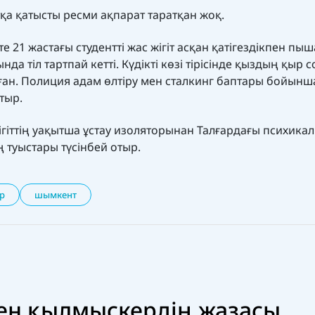
тқа қатысты ресми ақпарат таратқан жоқ.
 21 жастағы студентті жас жігіт асқан қатігездікпен пы
нда тіл тартпай кетті. Күдікті көзі тірісінде қыздың қыр
лған. Полиция адам өлтіру мен сталкинг баптары бойынш
тыр.
ігіттің уақытша ұстау изоляторынан Талғардағы психика
туыстары түсінбей отыр.
р
шымкент
ген қылмыскердің жазасы