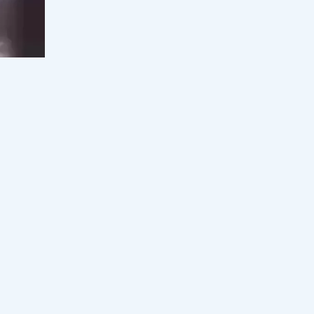
Дариға Бадықова байлығының
құпиясын ашты
17:00, 08 тамыз 2026
79
Сәкен Майғазиев әйелі туралы ел
білмейтін сырымен бөлісті
16:30, 08 тамыз 2026
37
іс
Алтынай Жорабаева косметикалық
ота жасатқанын айтты
15:30, 08 тамыз 2026
85
ығынан
Қайрат Сатыбалдының экс-әйеліне
қатысты тағы сұмдық дерек мәлім
болды
рлап,
15:00, 08 тамыз 2026
37
"Қатаң тыйым салынады": Оқу
ағарту министрлігі маңызды
амның өз
мәлімдеме жасады