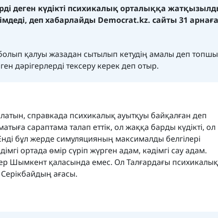
рді деген күдікті психикалық орталыққа жатқызылд
мдеді, деп хабарлайды
Democrat.kz.
сайты 31 арнағ
болып қалуы жазадан сытылып кетудің амалы деп топш
н дәрігерлерді тексеру керек деп отыр.
олатын, справкада психикалық ауытқуы байқалған деп
матыға сараптама талап еттік, ол жаққа барды күдікті, ол
 Енді бұл жерде симуляцияның максималды белгілері
дімгі ортада өмір сүріп жүрген адам, кәдімгі сау адам.
кер Шымкент қаласында емес. Ол Талғардағы психикалық
 Серікбайдың ағасы.