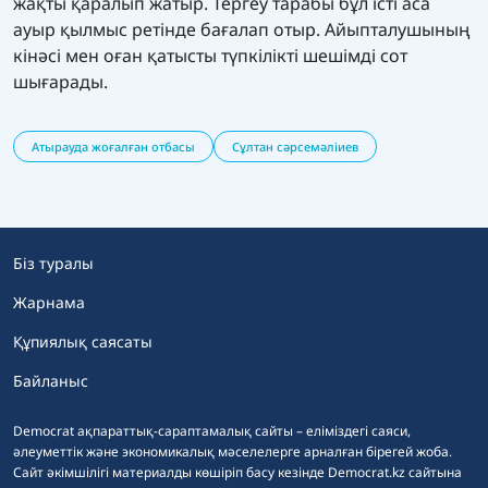
жақты қаралып жатыр. Тергеу тарабы бұл істі аса
ауыр қылмыс ретінде бағалап отыр. Айыпталушының
кінәсі мен оған қатысты түпкілікті шешімді сот
шығарады.
Атырауда жоғалған отбасы
Сұлтан сәрсемәліиев
Біз туралы
Жарнама
Құпиялық саясаты
Байланыс
Democrat ақпараттық-сараптамалық сайты – еліміздегі саяси,
әлеуметтік және экономикалық мәселелерге арналған бірегей жоба.
Сайт әкімшілігі материалды көшіріп басу кезінде Democrat.kz сайтына