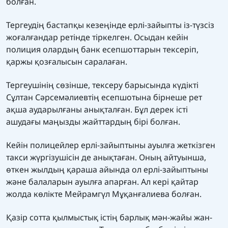
болған.
Тергеудің бастапқы кезеңінде ерлі-зайыпты із-түзсіз
жоғалғандар ретінде тіркелген. Осыдан кейін
полиция олардың банк есепшоттарын тексеріп,
қаржы қозғалысын саралаған.
Тергеушінің сөзінше, тексеру барысында күдікті
Сұлтан Сәрсемәлиевтің есепшотына бірнеше рет
ақша аударылғаны анықталған. Бұл дерек істі
ашудағы маңызды жайттардың бірі болған.
Кейін полицейлер ерлі-зайыптыны ауылға жеткізген
такси жүргізушісін де анықтаған. Оның айтуынша,
өткен жылдың қараша айында ол ерлі-зайыптыны
және балаларын ауылға апарған. Ал кері қайтар
жолда көлікте Мейрамгүл Мұқанғалиева болған.
Қазір сотта қылмыстық істің барлық мән-жайы жан-