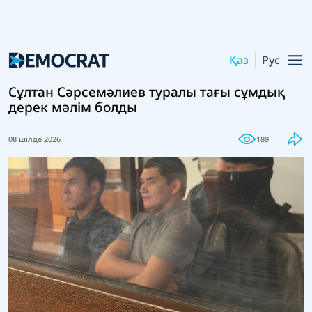
Қаз
Рус
Сұлтан Сәрсемәлиев туралы тағы сұмдық
дерек мәлім болды
08 шілде 2026
189