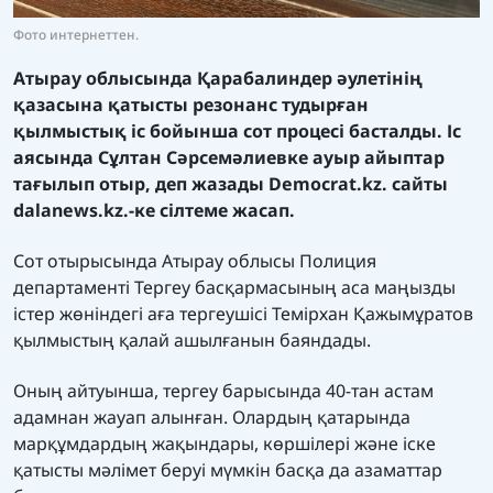
Фото интернеттен.
Атырау облысында Қарабалиндер әулетінің
қазасына қатысты резонанс тудырған
қылмыстық іс бойынша сот процесі басталды. Іс
аясында Сұлтан Сәрсемәлиевке ауыр айыптар
тағылып отыр, деп жазады
Democrat.kz.
сайты
dalanews.kz.
-ке сілтеме жасап.
Сот отырысында Атырау облысы Полиция
департаменті Тергеу басқармасының аса маңызды
істер жөніндегі аға тергеушісі Темірхан Қажымұратов
қылмыстың қалай ашылғанын баяндады.
Оның айтуынша, тергеу барысында 40-тан астам
адамнан жауап алынған. Олардың қатарында
марқұмдардың жақындары, көршілері және іске
қатысты мәлімет беруі мүмкін басқа да азаматтар