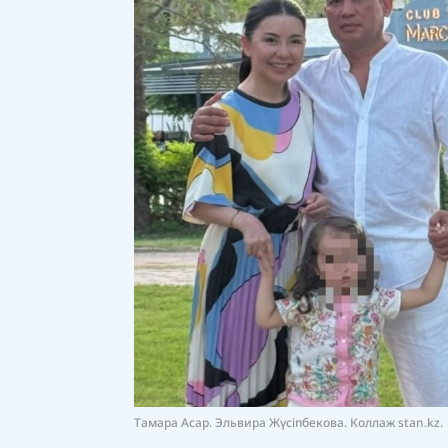
Тамара Асар. Эльвира Жүсіпбекова. Коллаж stan.kz.