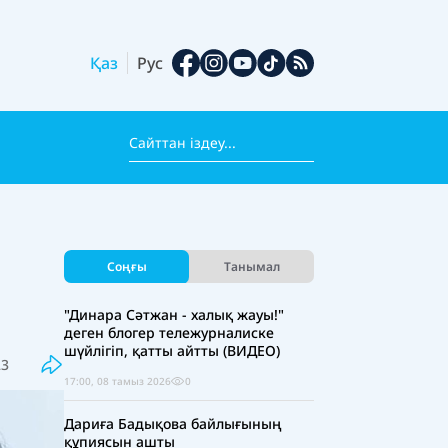
Қаз
Рус
Соңғы
Танымал
"Динара Сәтжан - халық жауы!"
деген блогер тележурналиске
шүйлігіп, қатты айтты (ВИДЕО)
23
17:00, 08 тамыз 2026
0
Дариға Бадықова байлығының
құпиясын ашты