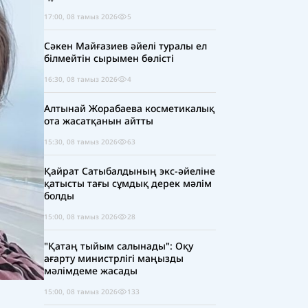
17:00, 08 тамыз 2026
5
Сәкен Майғазиев әйелі туралы ел
білмейтін сырымен бөлісті
16:30, 08 тамыз 2026
4
Алтынай Жорабаева косметикалық
ота жасатқанын айтты
15:30, 08 тамыз 2026
63
Қайрат Сатыбалдының экс-әйеліне
қатысты тағы сұмдық дерек мәлім
болды
15:00, 08 тамыз 2026
28
"Қатаң тыйым салынады": Оқу
ағарту министрлігі маңызды
мәлімдеме жасады
15:00, 08 тамыз 2026
133