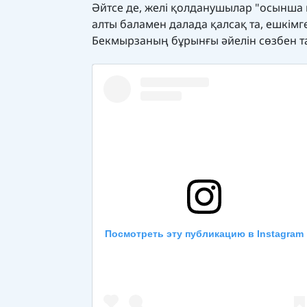
Әйтсе де, желі қолданушылар "осынша мү
алты баламен далада қалсақ та, ешкім
Бекмырзаның бұрынғы әйелін сөзбен т