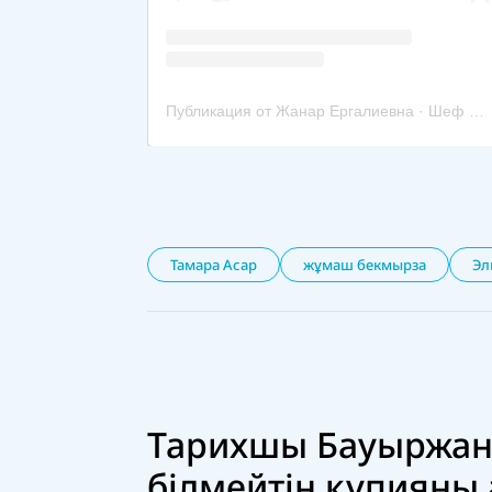
Тамара Асар
жұмаш бекмырза
Эл
Тарихшы Бауыржан
білмейтін құпияны