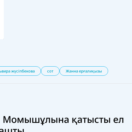
ьвира жүсіпбекова
сот
Жанна ерғалиқызы
 Момышұлына қатысты ел
 ашты