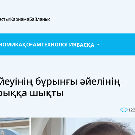
асты
Жарнама
Байланыс
НОМИКА
ҚОҒАМ
ТЕХНОЛОГИЯ
БАСҚА
еуінің бұрынғы әйелінің
рыққа шықты
12