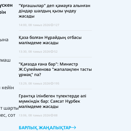
үскен
"Ұрғашылар" деп қамауға алынған
діндар шалдың қызы үндеу
рін
жасады
14:00, 08 тамыз 2026
127
Қаза болған Нұрайдың отбасы
рына
мәлімдеме жасады
13:30, 08 тамыз 2026
52
Жұмаш
"Қағазда ғана бар": Министр
Ж.Сүлейменова "жапалақпен тасты
ұрмақ" па?
13:29, 08 тамыз 2026
195
 кейін
Грантқа ілінбеген түлектерде әлі
мүмкіндік бар: Саясат Нұрбек
мәлімдеме жасады
нт шарты
ес, сот
13:06, 08 тамыз 2026
88
БАРЛЫҚ ЖАҢАЛЫҚТАР