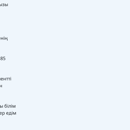
қызы
енің
 85
ентті
н
ы білім
ер едім