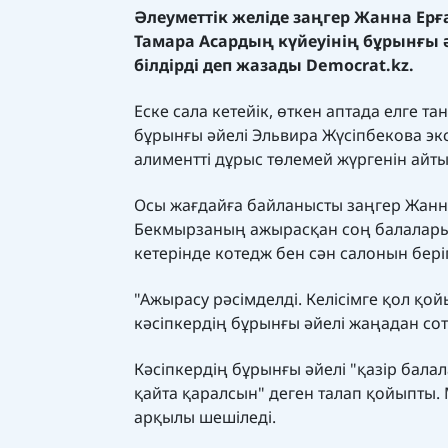
Әлеуметтік желіде заңгер Жанна Ерғ
Тамара Асардың күйеуінің бұрынғы ә
білдірді деп жазады
Democrat.kz.
Еске сала кетейік, өткен аптада елге
бұрынғы әйелі Эльвира Жүсіпбекова экс
алиментті дұрыс төлемей жүргенін айт
Осы жағдайға байланысты заңгер Жанн
Бекмырзаның ажырасқан соң балаларын
кетерінде котедж бен сән салонын бері
"Ажырасу рәсімделді. Келісімге қол қо
кәсіпкердің бұрынғы әйелі жаңадан сот
Кәсіпкердің бұрынғы әйелі "қазір бал
қайта қаралсын" деген талап қойыпты. 
арқылы шешіледі.