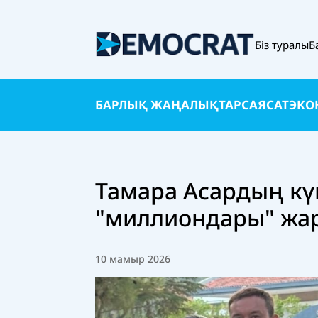
Біз туралы
Б
БАРЛЫҚ ЖАҢАЛЫҚТАР
САЯСАТ
ЭКО
Тамара Асардың күй
"миллиондары" жа
10 мамыр 2026