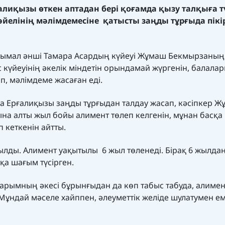
алиқызы өткен аптадан бері қоғамда қызу талқыға т
йелінің мәлімдемесіне қатысты заңды тұрғыда пікі
 танымал әнші Тамара Асардың күйеуі Жұмаш Бекмырзаның
 күйеуінің әкелік міндетін орындамай жүргенін, балала
ып, мәлімдеме
жасаған
еді.
а Ерғалиқызы заңды тұрғыдан талдау жасап, кәсіпкер 
а алты жыл бойы алимент төлеп келгенін, мұнан басқа
п кеткенін айтты.
йылды. Алимент уақытылы 6 жыл төленеді. Бірақ 6 жылдан
қа шағым түсірген.
аларымның әкесі бұрынғыдан да көп табыс табуда, алиме
Мұндай мәселе хайппен, әлеуметтік желіде шулатумен ем