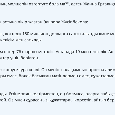
оның мөлшерін өзгертуге бола ма?", деген Жанна Ерғали
астына пікір жазған Эльвира Жүсіпбекова:
ақ коттедж 150 миллион долларға сатып алынды және м
келісімімен сатылды.
м пәтер 76 шаршы метрлік, Астанада 19 млн.теңгелік. Ал
әтер үшін берілген.
ы көшуге тура келді. Ол менің жалақымның орнына алим
лары емес, бөлек басылған мәтіндермен емес, құжаттарме
ды. Өзіне зиян келтірместен, ең болмаса, оларға лайықт
ой. Өзімнен сұрасаңыз, құжаттарды көрсетіп, айтып бер