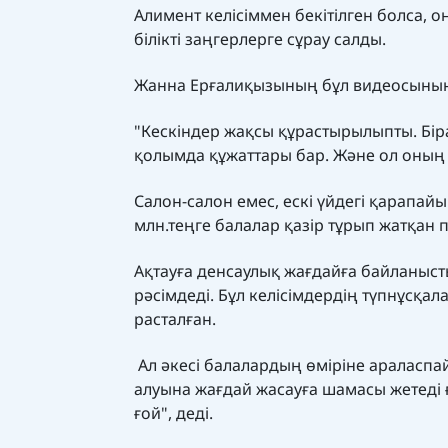
Алимент келісіммен бекітілген болса, 
білікті заңгерлерге сұрау салды.
Жанна Ерғалиқызының бұл видеосының 
"Кескіндер жақсы құрастырылыпты. Бір
қолымда құжаттары бар. Және ол оның 
Салон-салон емес, ескі үйдегі қарапайы
млн.теңге балалар қазір тұрып жатқан п
Ақтауға денсаулық жағдайға байланыст
рәсімдеді. Бұл келісімдердің түпнұсқа
расталған.
Ал әкесі балалардың өміріне араласпай
алуына жағдай жасауға шамасы жетеді ғ
ғой", деді.