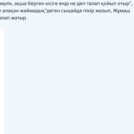
лік, ақша берген кісіге енді не деп талап қойып отыр", 
ге алақан жаймадық"деген сыңайда пікір жазып, Жұмаш
алап жатыр.