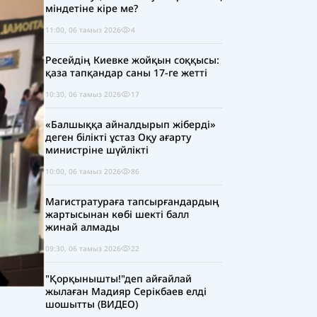
міндетіне кіре ме?
11:00, 06 тамыз 2026
4
Ресейдің Киевке жойқын соққысы:
қаза тапқандар саны 17-ге жетті
10:30, 06 тамыз 2026
17
«Балшыққа айналдырып жіберді»
деген білікті ұстаз Оқу ағарту
министріне шүйлікті
10:00, 06 тамыз 2026
86
Магистратураға тапсырғандардың
жартысынан көбі шекті балл
жинай алмады
09:30, 06 тамыз 2026
22
"Қорқынышты!"деп айғайлай
жылаған Мадияр Серікбаев елді
шошытты (ВИДЕО)