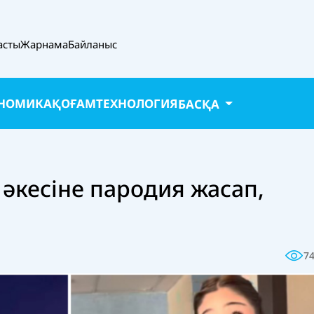
асты
Жарнама
Байланыс
НОМИКА
ҚОҒАМ
ТЕХНОЛОГИЯ
БАСҚА
әкесіне пародия жасап,
7