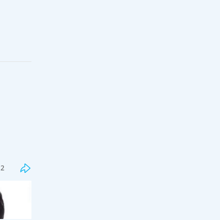
Соңғы
Танымал
Грант нәтижесін күткен
талапкерлерге ескерту: ресми
тізім қашан шығатыны мәлім
12
болды
11:30, 06 тамыз 2026
0
"Үй аралау", "директор айтты",
"пост салу", "лайк басу"- мұғалімнің
міндетіне кіре ме?