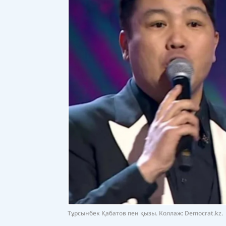
Тұрсынбек Қабатов пен қызы. Коллаж: Democrat.kz.