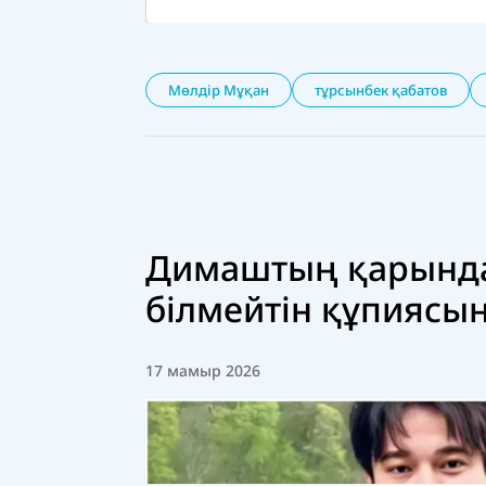
Мөлдір Мұқан
тұрсынбек қабатов
Димаштың қарында
білмейтін құпиясы
17 мамыр 2026