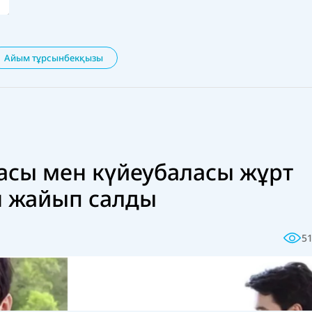
Айым тұрсынбекқызы
сы мен күйеубаласы жұрт
н жайып салды
5