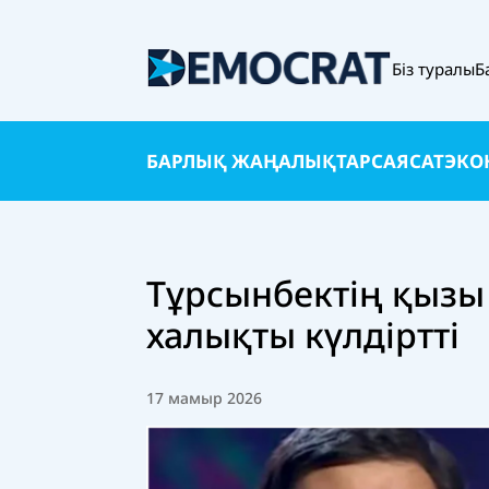
Біз туралы
Б
БАРЛЫҚ ЖАҢАЛЫҚТАР
САЯСАТ
ЭКО
Тұрсынбектің қызы 
халықты күлдіртті
17 мамыр 2026