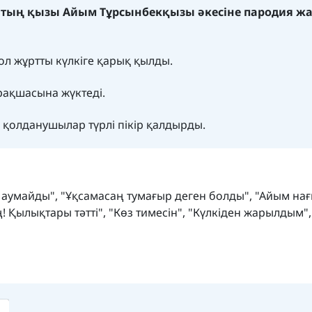
втың қызы Айым Тұрсынбекқызы әкесіне пародия жа
ол жұртты күлкіге қарық қылды.
рақшасына жүктеді.
қолданушылар түрлі пікір қалдырды.
н аумайды", "Ұқсамасаң тумағыр деген болды", "Айым на
 Қылықтары тәтті", "Көз тимесін", "Күлкіден жарылдым", 