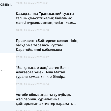
09:00, 06 тамыз 2026
71
сады,
Қазақстанда Транскаспий суасты
талшықты-оптикалық байланыс
желісі құрылысының негізгі кезеңі
аяқталды
18:00, 05 тамыз 2026
50
Президент «Бәйтерек» холдингінің
басқарма төрағасы Рустам
Қарағойшинді қабылдады
17:30, 05 тамыз 2026
47
"Еш қатысым жоқ" деген Баян
ғыз
Алагөзова жиені Аша Матай
-
туралы сұмдық пікір білдірді
17:00, 05 тамыз 2026
54
Ақтөбе облысындағы су құбыры
желілерінің құрылысына
қайтарылған активтер қаражаты
есебінен 5 млрд теңге бөлінді