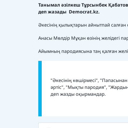
Танымал әзілкеш Тұрсынбек Қабато
деп жазады
Democrat.kz.
Әкесінің қылықтарын айнытпай салған 
Анасы Мөлдір Мұқан өзінің желідегі па
Айымның пародиясына таң қалған желі 
"Әкесінің көшірмесі", "Папасына
әртіс", "Мықты пародия", "Жардың!
деп жазды оқырмандар.