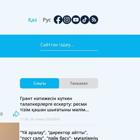
Қаз
Рус
Соңғы
Танымал
Грант нәтижесін күткен
талапкерлерге ескерту: ресми
тізім қашан шығатыны мәлім
40
болды
11:30, 06 тамыз 2026
0
"Үй аралау", "директор айтты",
"пост салу", "лайк басу"- мұғалімнің