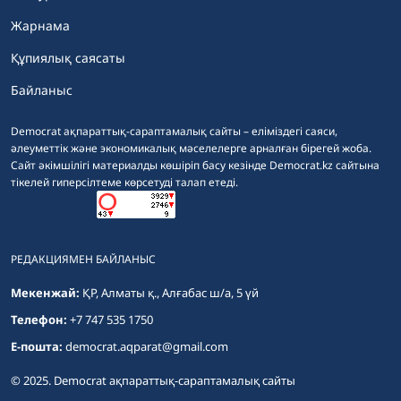
Жарнама
Құпиялық саясаты
Байланыс
Democrat ақпараттық-сараптамалық сайты – еліміздегі саяси,
әлеуметтік және экономикалық мәселелерге арналған бірегей жоба.
Сайт әкімшілігі материалды көшіріп басу кезінде Democrat.kz сайтына
тікелей гиперсілтеме көрсетуді талап етеді.
РЕДАКЦИЯМЕН БАЙЛАНЫС
Мекенжай:
ҚР, Алматы қ., Алғабас ш/а, 5 үй
Телефон:
+7 747 535 1750
E-пошта:
democrat.aqparat@gmail.com
© 2025. Democrat ақпараттық-сараптамалық сайты