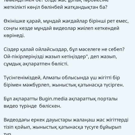
жеткілікті көңіл бөлінбей жатқандықтан ба?
Өкінішке қарай, мұндай жағдайлар бірінші рет емес,
соңғы кезде мұндай видеолар жиілеп кеткендей
көрінеді.
Сіздер қалай ойлайсыздар, бұл мәселеге не себеп?
Ой-пікірлеріңізді жазып кетіңіздер", деп жазып,
сұмдық ақпаратпен бөлісті.
Түсінгеніміздей, Алматы облысында үш жігітті бір
бірімен мәжбүрлеп, жыныстық қатынасқа түсірген.
Бұл ақпаратты Bugin.media ақпараттық порталы
видео түрінде бөліскен.
Видеодағы еркек дауыстары жалаңаш жас жігіттерді
тізіп қойып, жыныстық қатынасқа түсуге бұйырып
тұр.