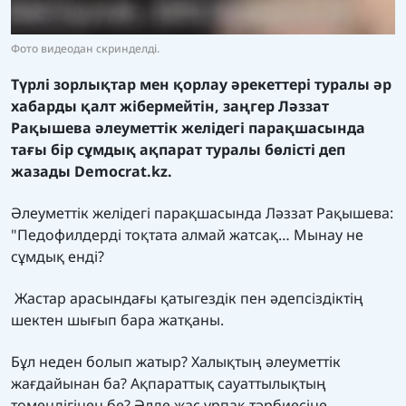
Фото видеодан скринделді.
Түрлі зорлықтар мен қорлау әрекеттері туралы әр
хабарды қалт жібермейтін, заңгер Ләззат
Рақышева әлеуметтік желідегі парақшасында
тағы бір сұмдық ақпарат туралы бөлісті деп
жазады
Democrat.kz.
Әлеуметтік желідегі парақшасында Ләззат Рақышева:
"Педофилдерді тоқтата алмай жатсақ… Мынау не
сұмдық енді?
Жастар арасындағы қатыгездік пен әдепсіздіктің
шектен шығып бара жатқаны.
Бұл неден болып жатыр? Халықтың әлеуметтік
жағдайынан ба? Ақпараттық сауаттылықтың
төмендігінен бе? Әлде жас ұрпақ тәрбиесіне