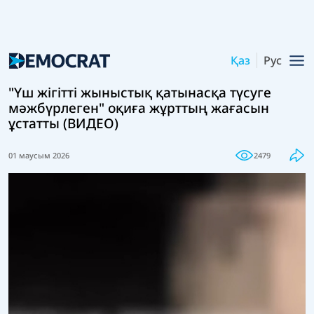
Қаз
Рус
"Үш жігітті жыныстық қатынасқа түсуге
мәжбүрлеген" оқиға жұрттың жағасын
ұстатты (ВИДЕО)
01 маусым 2026
2479