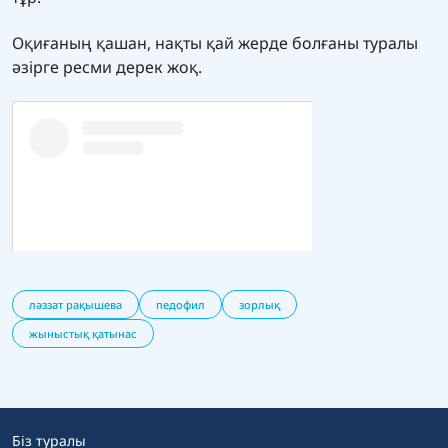
Оқиғаның қашан, нақты қай жерде болғаны туралы
әзірге ресми дерек жоқ.
ләззат рақышева
педофил
зорлық
жыныстық қатынас
Біз туралы