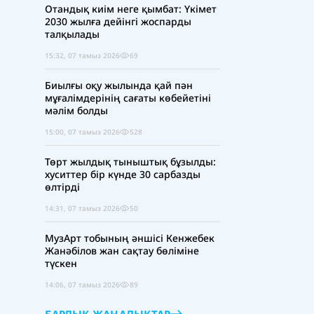
Отандық киім неге қымбат: Үкімет
2030 жылға дейінгі жоспарды
талқылады
15:32, 07 тамыз 2026
69
Биылғы оқу жылында қай пән
мұғалімдерінің сағаты көбейетіні
мәлім болды
15:00, 07 тамыз 2026
528
Төрт жылдық тыныштық бұзылды:
хуситтер бір күнде 30 сарбазды
өлтірді
14:31, 07 тамыз 2026
50
МузАрт тобының әншісі Кенжебек
Жанәбілов жан сақтау бөліміне
түскен
14:06, 07 тамыз 2026
89