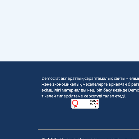
Democrat ақпараттық-сараптамалық сайты – еліміз
және экономикалық мәселелерге арналған бірег
әкімшілігі материалды көшіріп басу кезінде Demo
тікелей гиперсілтеме көрсетуді талап етеді.