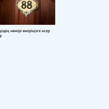
ңіздің нөмірі өміріңізге әсер
ді