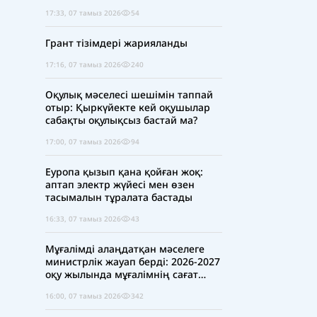
17:33, 07 тамыз 2026
54
Грант тізімдері жарияланды
17:16, 07 тамыз 2026
240
Оқулық мәселесі шешімін таппай
отыр: Қыркүйекте кей оқушылар
сабақты оқулықсыз бастай ма?
17:00, 07 тамыз 2026
94
Еуропа қызып қана қойған жоқ:
аптап электр жүйесі мен өзен
тасымалын тұралата бастады
16:33, 07 тамыз 2026
43
Мұғалімді алаңдатқан мәселеге
министрлік жауап берді: 2026-2027
оқу жылында мұғалімнің сағат
жүктемесі қысқара ма?
16:00, 07 тамыз 2026
342