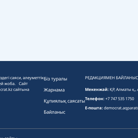
дегі саяси, әлеуметтік
РЕДАКЦИЯМЕН БАЙЛАНЫС
Біз туралы
ей жоба. Сайт
crat.kz сайтына
Жарнама
Мекенжай:
ҚР, Алматы қ.,
Телефон:
+7 747 535 1750
Құпиялық саясаты
E-пошта:
democrat.aqpara
Байланыс