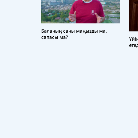
Баланың саны маңызды ма,
сапасы ма?
Үйі
ете