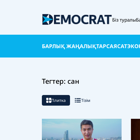
Біз туралы
Б
БАРЛЫҚ ЖАҢАЛЫҚТАР
САЯСАТ
ЭКО
Тегтер: сан
Плитка
Тізім