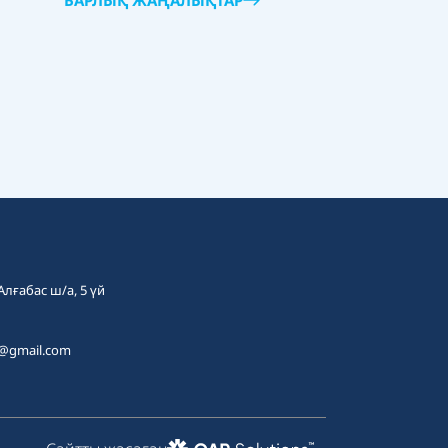
БАРЛЫҚ ЖАҢАЛЫҚТАР
 Алғабас ш/а, 5 үй
t@gmail.com