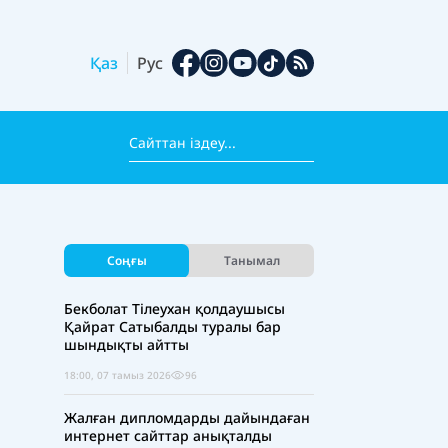
Қаз
Рус
Соңғы
Танымал
Бекболат Тілеухан қолдаушысы
Қайрат Сатыбалды туралы бар
шындықты айтты
18:00, 07 тамыз 2026
96
Жалған дипломдарды дайындаған
интернет сайттар анықталды