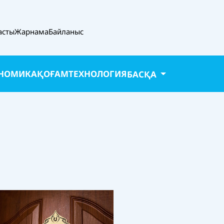
асты
Жарнама
Байланыс
НОМИКА
ҚОҒАМ
ТЕХНОЛОГИЯ
БАСҚА