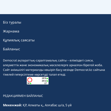
Біз туралы
Жарнама
Құпиялық саясаты
Байланыс
Democrat ақпараттық-сараптамалық сайты – еліміздегі саяси,
әлеуметтік және экономикалық мәселелерге арналған бірегей жоба.
Сайт әкімшілігі материалды көшіріп басу кезінде Democrat.kz сайтына
тікелей гиперсілтеме көрсетуді талап етеді.
РЕДАКЦИЯМЕН БАЙЛАНЫС
Мекенжай:
ҚР, Алматы қ., Алғабас ш/а, 5 үй