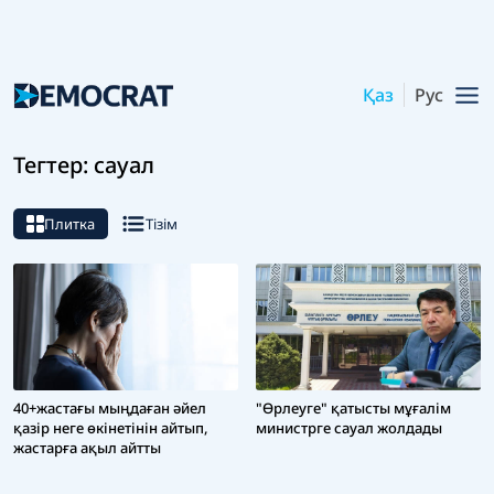
Қаз
Рус
Тегтер: сауал
Плитка
Тізім
40+жастағы мыңдаған әйел
"Өрлеуге" қатысты мұғалім
қазір неге өкінетінін айтып,
министрге сауал жолдады
жастарға ақыл айтты