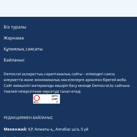
Біз туралы
Жарнама
Құпиялық саясаты
Байланыс
Democrat ақпараттық-сараптамалық сайты – еліміздегі саяси,
әлеуметтік және экономикалық мәселелерге арналған бірегей жоба.
Сайт әкімшілігі материалды көшіріп басу кезінде Democrat.kz сайтына
тікелей гиперсілтеме көрсетуді талап етеді.
РЕДАКЦИЯМЕН БАЙЛАНЫС
Мекенжай:
ҚР, Алматы қ., Алғабас ш/а, 5 үй