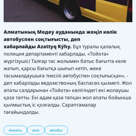
Алматының Медеу ауданында жеңіл көлік
автобуспен соқтығысты, деп
хабарлайды
Azattyq Rýhy.
Бұл туралы қалалық
полиция департаменті хабарлады. «Тойота»
жүргізушісі Талғар тас жолымен батыс бағытта келе
жатып, қарсы бағытқа шығып кетіп, жеке
тасымалдаушыға тиесілі автобуспен соқтығысқан», -
деп хабарлады ведомствоның баспасөз қызметі. Жол
апаты салдарынан «Тойота» көлігіндегі екі жолаушы
қаза тапты. Екі адам қаза тапқан жол апаты бойынша
қылмыстық іс қозғалды. Сараптамалар
тағайындалды.
Алматы
апат
автобус