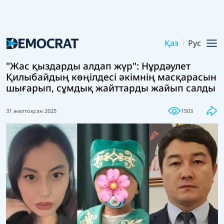
Қаз
Рус
"Жас қыздарды алдап жүр": Нұрдәулет
Қилыбайдың көңілдесі әкімнің масқарасын
шығарып, сұмдық жайттарды жайып салды
31 желтоқсан 2025
1503