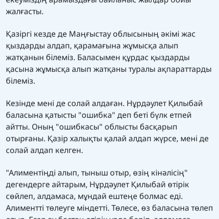
жалғасты.
Қазіргі кезде де Маңғыстау облысының әкімі жас
қыздарды алдап, қарамағына жұмысқа алып
жатқанын білеміз. Баласымен құрдас қыздарды
қасына жұмысқа алып жатқаны туралы ақпараттарды
білеміз.
Кезінде мені де солай алдаған. Нұрдәулет Қилыбай
баласына қатысты "ошибка" деп беті бүлк етпей
айтты. Оның "ошибкасы" облысты басқарып
отырғаны. Қазір халықты қалай алдап жүрсе, мені де
солай алдап келген.
"Алиментіңді алып, тыныш отыр, өзің кінәлісің"
дегендерге айтарым, Нұрдәулет Қилыбай өтірік
сөйлеп, алдамаса, мұндай ештеңе болмас еді.
Алиментті төлеуге міндетті. Төлесе, өз баласына төлеп