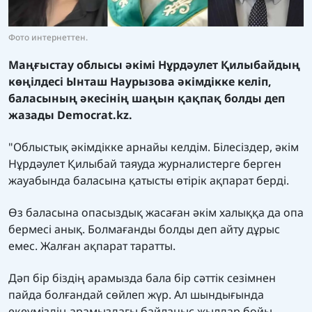
Фото интернеттен.
Маңғыстау облысы әкімі Нұрдәулет Қилыбайдың
көңілдесі Ынташ Наурызова әкімдікке келіп,
баласының әкесінің шаңын қақпақ болды деп
жазады
Democrat.kz.
"Облыстық әкімдікке арнайы келдім. Білесіздер, әкім
Нұрдәулет Қилыбай таяуда журналистерге берген
жауабында баласына қатысты өтірік ақпарат берді.
Өз баласына опасыздық жасаған әкім халыққа да опа
бермесі анық. Болмағанды болды деп айту дұрыс
емес. Жалған ақпарат таратты.
Дәп бір біздің арамызда бала бір сәттік сезімнен
пайда болғандай сөйлеп жүр. Ал шындығында
екеуміздің арамыздағы байланыс жылдар бойы