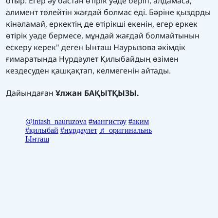
отыр. Егер әу бастан өтірік уәде беріп, алдамаса,
алимент төлейтін жағдай болмас еді. Бәріне қыздрды
кінәламай, еркектің де өтірікші екенін, егер еркек
өтірік уәде бермесе, мұндай жағдай болмайтынын
ескеру керек" деген Ынташ Наурызова әкімдік
ғимаратында Нұрдәулет Қилыбайдың өзімен
кездесуден қашқақтап, келмегенін айтады.
Дайындаған
Ұлжан БАҚЫТҚЫЗЫ.