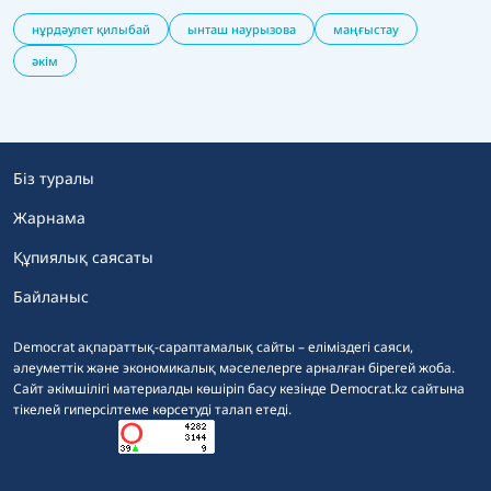
нұрдәулет қилыбай
ынташ наурызова
маңғыстау
әкім
Біз туралы
Жарнама
Құпиялық саясаты
Байланыс
Democrat ақпараттық-сараптамалық сайты – еліміздегі саяси,
әлеуметтік және экономикалық мәселелерге арналған бірегей жоба.
Сайт әкімшілігі материалды көшіріп басу кезінде Democrat.kz сайтына
тікелей гиперсілтеме көрсетуді талап етеді.