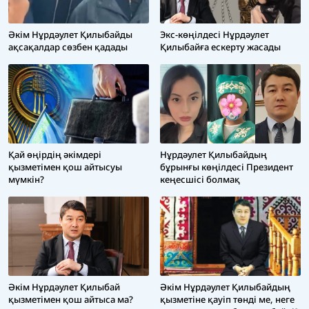
Әкім Нұрдәулет Қилыбайды
Экс-көңілдесі Нұрдәулет
ақсақалдар сөзбен қадады
Қилыбайға ескерту жасады
Нұрдәулет Қилыбайдың
Қай өңірдің әкімдері
бұрынғы көңілдесі Президент
қызметімен қош айтысуы
кеңесшісі болмақ
мүмкін?
Әкім Нұрдәулет Қилыбайдың
Әкім Нұрдәулет Қилыбай
қызметіне қауіп төнді ме, неге
қызметімен қош айтыса ма?