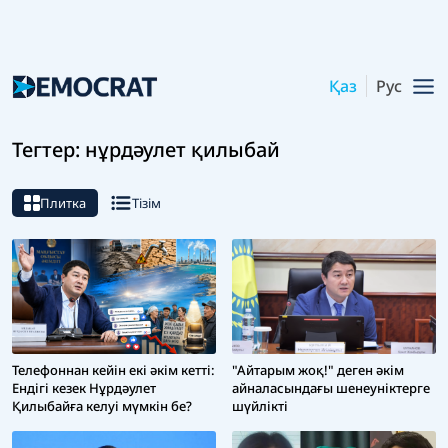
Қаз
Рус
Тегтер: нұрдәулет қилыбай
Плитка
Тізім
Телефоннан кейін екі әкім кетті:
"Айтарым жоқ!" деген әкім
Ендігі кезек Нұрдәулет
айналасындағы шенеуніктерге
Қилыбайға келуі мүмкін бе?
шүйлікті