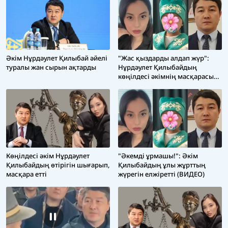
Әкім Нұрдәулет Қилыбай әйелі
"Жас қыздарды алдап жүр":
туралы жан сырын ақтарды
Нұрдәулет Қилыбайдың
көңілдесі әкімнің масқарасын
шығарып, сұмдық жайттарды
жайып салды
"Әкемді ұрмашы!": Әкім
Көңілдесі әкім Нұрдәулет
Қилыбайдың ұлы жұрттың
Қилыбайдың өтірігін шығарып,
жүрегін елжіретті (ВИДЕО)
масқара етті