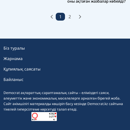
оны ақтаған жазбалар көбейді?
1
2
Біз туралы
Жарнама
Құпиялық саясаты
Байланыс
Democrat ақпараттық-сараптамалық сайты – еліміздегі саяси,
әлеуметтік және экономикалық мәселелерге арналған бірегей жоба.
Сайт әкімшілігі материалды көшіріп басу кезінде Democrat.kz сайтына
тікелей гиперсілтеме көрсетуді талап етеді.