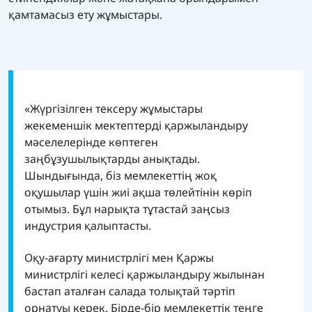
қамтамасыз ету жұмыстары.
«Жүргізілген тексеру жұмыстары
жекеменшік мектептерді қаржыландыру
мәселелерінде көптеген
заңбұзушылықтарды анықтады.
Шындығында, біз мемлекеттің жоқ
оқушылар үшін жиі ақша төлейтінін көріп
отымыз. Бұл нарықта тұтастай заңсыз
индустрия қалыптасты.
Оқу-ағарту министрлігі мен Қаржы
министрлігі келесі қаржыландыру жылынан
бастап аталған салада толықтай тәртіп
орнатуы керек. Бірде-бір мемлекеттік теңге