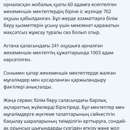
орналасқан жобалық қуаты 60 адамға есептелген
жекеменшік мектептердің біріне іс жүзінде 702
оқушы қабылданған. Бұл жерде азаматтарға білім
беру қызметтерін ұсыну үшін мемлекет қаражатын
мақсатсыз жұмсау туралы сөз болып отыр.
Астана қаласындағы 241 оқушыға арналған
жекеменшік мектептің құжаттарында 1003 адам
көрсетілген.
Сонымен қатар жекеменшік мектептерде жалған
мұғалімдер мен қосарланған қаржыландыру
фактілері анықталды.
Жаңа сервис білім беру саласындағы барлық
ақпараттық жүйелерді біріктіреді. Бұл мектептер мен
мұғалімдерге жүктеме талаптарының сәйкестігін
бақылау шараларының тиімділігін арттыруға, сондай-
ақ орынсыз шығындарды сүзгіден өткізу және жол