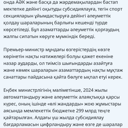
онда АӘК және басқа да жәрдемақылардан бастап
мектепке дейінгі оқытуды субсидиялауға, тегін спорт
секцияларын ұйымдастыруға дейінгі әлеуметтік
қолдау шараларының барлығы кешенді түрде
көрсетіледі. Бұл азаматтарды әлеуметтік қорғаудың
жалпы сипатын көруге мүмкіндік береді.
Премьер-министр мұндағы өзгерістердің көзге
көрінетін нақты нәтижелері болуы қажет екеніне
назар аударды, ол тиімсіз шығындарды азайтуға
және көмек шараларын азаматтардың нақты мұқтаж
санаттары пайдасына қайта бөлуге ықпал етуі керек.
Еңбек министрлігінің мәліметінше, 2024 жылы
автоматтандыру және әлеуметтік алаяқтыққа қарсы
күрес, оның ішінде «өлі жандарды» жою жұмыстары
аясында мемлекеттік бюджетке 299 млрд теңге
қайтарылған. Алдағы үш жылда субсидиялау
бағдарламасын цифрландыру және өзге де шаралар