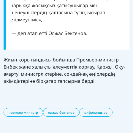
нарыққа жосықсыз қатысушылар мен
шенеуніктердің қалтасына түсіп, ысырап
етілмеуі тиіс»,
— деп атап өтті Олжас Бектенов.
Жиын қорытындысы бойынша Премьер-министр
Еңбек және халықты әлеуметтік қорғау, Қаржы, Оқу-
ағарту министрліктеріне, сондай-ақ өңірлердің
әкімдіктеріне бірқатар тапсырма берді.
премьер министр
олжас бектенов
цифрландыру