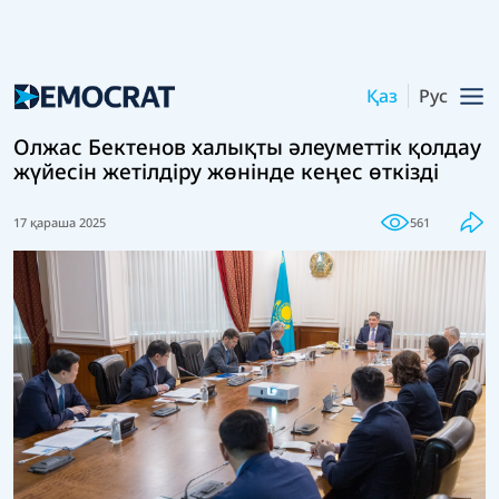
Қаз
Рус
Олжас Бектенов халықты әлеуметтік қолдау
жүйесін жетілдіру жөнінде кеңес өткізді
17 қараша 2025
561