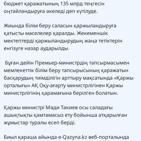
бюджет қаражатының 135 млрд теңгесін
оңтайландыруға әкеледі деп күтілуде.
Жиында білім беру саласын қаржыландыруға
қатысты мәселелер қаралды. Жекеменшік
мектептерді қаржыландырудың жаңа тетіктерін
енгізуге назар аударылды.
Бұған дейін Премьер-министрдің тапсырмасымен
мемлекеттік білім беру тапсырысының қаражатын
басқарудың тиімділігін арттыру мақсатында «Қаржы
орталығы» АҚ Оқу-ағарту министрлігінен Қаржы
министрлігінің қарамағына берілген болатын.
Қаржы министрі Мәди Такиев осы саладағы
ашықтықты қамтамасыз ету бойынша атқарылған
жұмыстар туралы есеп берді.
Биыл қараша айында e-Qazyna.kz веб-порталында