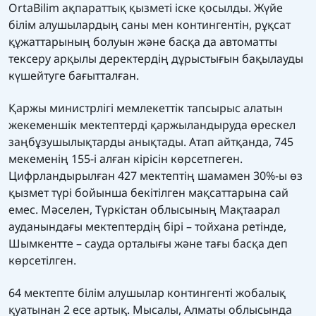
OrtaBilim ақпараттық қызметі іске қосылды. Жүйе
білім алушылардың саны мен контингентін, рұқсат
құжаттарының болуын және басқа да автоматты
тексеру арқылы деректердің дұрыстығын бақылауды
күшейтуге бағытталған.
Қаржы министрлігі мемлекеттік тапсырыс алатын
жекеменшік мектептерді қаржыландыруда өрескел
заңбұзушылықтарды анықтады. Атап айтқанда, 745
мекеменің 155-і алған кірісін көрсетпеген.
Цифрландырылған 427 мектептің шамамен 30%-ы өз
қызмет түрі бойынша бекітілген мақсаттарына сай
емес. Мәселен, Түркістан облысының Мақтаарал
ауданындағы мектептердің бірі – тойхана ретінде,
Шымкентте – сауда орталығы және тағы басқа деп
көрсетілген.
64 мектепте білім алушылар контингенті жобалық
қуатынан 2 есе артық. Мысалы, Алматы облысында