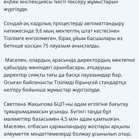
еңбек инспекциясы тиісті тексеру жұмыстарын
жүргізуде.
Сондай-ақ кадрлық процестерді автоматтандыру
нәтижесінде 9,6 мың мектептің штат кестесінен
Тізілімге енгізілмеген, бірақ ұйым басшылары өз
бетінше қосқан 75 лауазым анықталды.
Мәселен, олардың арасында директордың мектепке
қабылдау жөніндегі орынбасары, атқарушы
директор сияқты тағы да басқа лауазымдар бар.
Осыған байланысты Тізілімді бірыңғай стандартқа
келтіру бойынша жұмыстар жүргізілуде.
Светлана Жақыпова БЦП-ны адам игілігіне бағытау
тұжырымдамасын ұсынды. Бүгінгі таңда бұл
мәліметтер базасымен 4,5 млн адам қамтылған.
Мәселен, отбасын қаржыландыру жоспары арқылы
әлеуметтік міндеттемелерді болжау ұсынылып отыр,