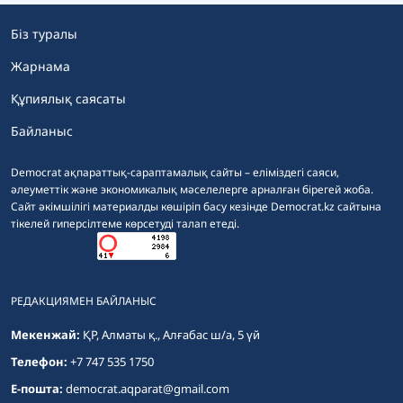
Біз туралы
Жарнама
Құпиялық саясаты
Байланыс
Democrat ақпараттық-сараптамалық сайты – еліміздегі саяси,
әлеуметтік және экономикалық мәселелерге арналған бірегей жоба.
Сайт әкімшілігі материалды көшіріп басу кезінде Democrat.kz сайтына
тікелей гиперсілтеме көрсетуді талап етеді.
РЕДАКЦИЯМЕН БАЙЛАНЫС
Мекенжай:
ҚР, Алматы қ., Алғабас ш/а, 5 үй
Телефон:
+7 747 535 1750
E-пошта:
democrat.aqparat@gmail.com