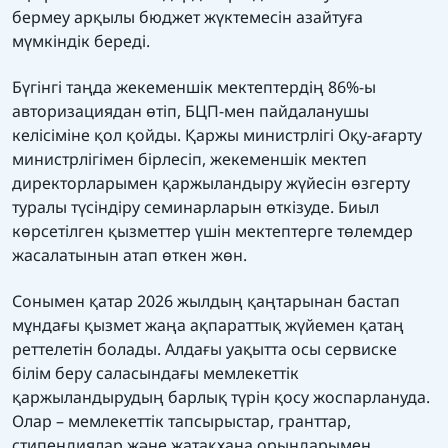
бермеу арқылы бюджет жүктемесін азайтуға
мүмкіндік береді.
Бүгінгі таңда жекеменшік мектептердің 86%-ы
авторизациядан өтіп, БЦП-мен пайдаланушы
келісіміне қол қойды. Қаржы министрлігі Оқу-ағарту
министрлігімен бірлесіп, жекеменшік мектеп
директорларымен қаржыландыру жүйесін өзгерту
туралы түсіндіру семинарларын өткізуде. Биыл
көрсетілген қызметтер үшін мектептерге төлемдер
жасалатынын атап өткен жөн.
Сонымен қатар 2026 жылдың қаңтарынан бастап
мұндағы қызмет жаңа ақпараттық жүйемен қатаң
реттелетін болады. Алдағы уақытта осы сервиске
білім беру саласындағы мемлекеттік
қаржыландырудың барлық түрін қосу жоспарлануда.
Олар – мемлекеттік тапсырыстар, гранттар,
стипендиялар және жатақхана орындарымен