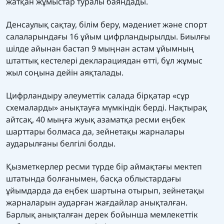
жатқан жұмыстар туралы баяндады.
Денсаулық сақтау, білім беру, мәдениет және спорт
салаларындағы 16 ұйым цифрландырылды. Биылғы
шілде айынан бастап 9 мыңнан астам ұйымның
штаттық кестелері декларациядан өтті, бұл жұмыс
жыл соңына дейін аяқталады.
Цифрландыру әлеуметтік салада бірқатар «сұр
схемаларды» анықтауға мүмкіндік берді. Нақтырақ
айтсақ, 40 мыңға жуық азаматқа ресми еңбек
шарттары болмаса да, зейнетақы жарналары
аударылғаны белгілі болды.
Қызметкерлер ресми түрде бір аймақтағы мектеп
штатында болғанымен, басқа облыстардағы
ұйымдарда да еңбек шартына отырып, зейнетақы
жарналарын аударған жағдайлар анықталған.
Барлық анықталған дерек бойынша мемлекеттік