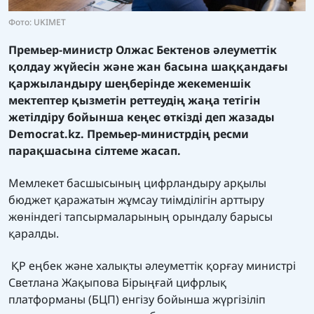
Фото: UKIMET
Премьер-министр Олжас Бектенов әлеуметтік
қолдау жүйесін және жан басына шаққандағы
қаржыландыру шеңберінде жекеменшік
мектептер қызметін реттеудің жаңа тетігін
жетілдіру бойынша кеңес өткізді деп жазады
Democrat.kz.
Премьер-министрдің ресми
парақшасына сілтеме жасап.
Мемлекет басшысының цифрландыру арқылы
бюджет қаражатын жұмсау тиімділігін арттыру
жөніндегі тапсырмаларының орындалу барысы
қаралды.
ҚР еңбек және халықты әлеуметтік қорғау министрі
Светлана Жақыпова Бірыңғай цифрлық
платформаны (БЦП) енгізу бойынша жүргізіліп