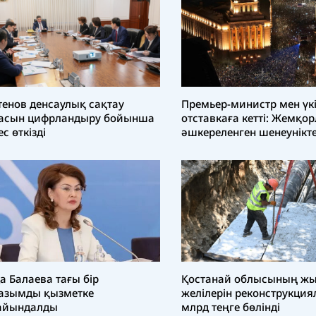
тенов денсаулық сақтау
Премьер-министр мен үк
асын цифрландыру бойынша
отставкаға кетті: Жемқо
ес өткізді
әшкереленген шенеунікт
орындарын босатты
а Балаева тағы бір
Қостанай облысының ж
азымды қызметке
желілерін реконструкциял
айындалды
млрд теңге бөлінді