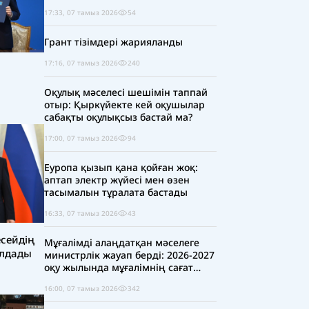
17:33, 07 тамыз 2026
54
Грант тізімдері жарияланды
17:16, 07 тамыз 2026
240
Оқулық мәселесі шешімін таппай
отыр: Қыркүйекте кей оқушылар
сабақты оқулықсыз бастай ма?
17:00, 07 тамыз 2026
94
Еуропа қызып қана қойған жоқ:
аптап электр жүйесі мен өзен
тасымалын тұралата бастады
16:33, 07 тамыз 2026
43
сейдің
Мұғалімді алаңдатқан мәселеге
ылдады
министрлік жауап берді: 2026-2027
оқу жылында мұғалімнің сағат
жүктемесі қысқара ма?
16:00, 07 тамыз 2026
342