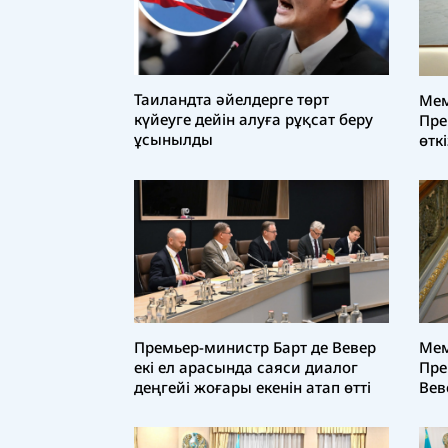
Таиландта әйелдерге төрт
Мем
күйеуге дейін алуға рұқсат беру
Пре
ұсынылды
өткі
Премьер-министр Барт де Вевер
Мем
екі ел арасында саяси диалог
Пре
деңгейі жоғары екенін атап өтті
Вев