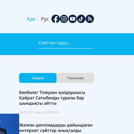
Қаз
Рус
Соңғы
Танымал
Бекболат Тілеухан қолдаушысы
Қайрат Сатыбалды туралы бар
шындықты айтты
18:00, 07 тамыз 2026
96
Жалған дипломдарды дайындаған
интернет сайттар анықталды