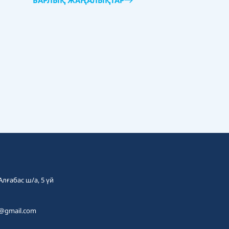
БАРЛЫҚ ЖАҢАЛЫҚТАР
 Алғабас ш/а, 5 үй
t@gmail.com