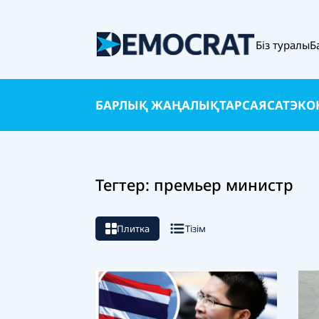
Біз туралы
Б
БАРЛЫҚ ЖАҢАЛЫҚТАР
САЯСАТ
ЭКО
Тегтер: премьер министр
Плитка
Тізім