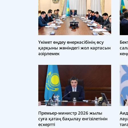
Үкімет өңдеу өнеркәсібінің өсу
Бек
қарқыны жөніндегі жол картасын
сал
әзірлемек
кең
Аид
Премьер-министр 2026 жылы
лау
суға қатаң бақылау енгізілетінін
тағ
ескертті