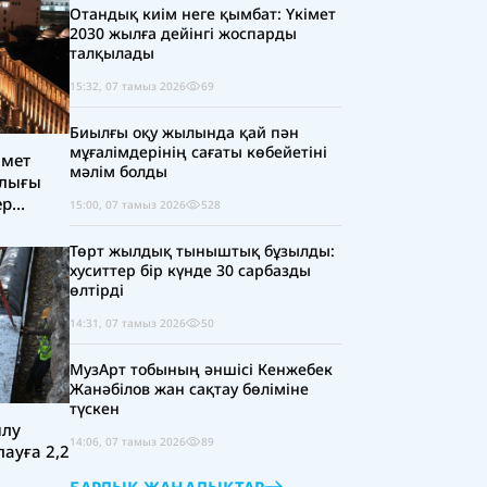
Отандық киім неге қымбат: Үкімет
2030 жылға дейінгі жоспарды
талқылады
15:32, 07 тамыз 2026
69
Биылғы оқу жылында қай пән
мұғалімдерінің сағаты көбейетіні
імет
мәлім болды
рлығы
ер
15:00, 07 тамыз 2026
528
Төрт жылдық тыныштық бұзылды:
хуситтер бір күнде 30 сарбазды
өлтірді
14:31, 07 тамыз 2026
50
МузАрт тобының әншісі Кенжебек
Жанәбілов жан сақтау бөліміне
түскен
ылу
14:06, 07 тамыз 2026
89
ауға 2,2