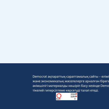
Democrat ақпараттық-сараптамалық сайты – еліміз
және экономикалық мәселелерге арналған бірег
әкімшілігі материалды көшіріп басу кезінде Demo
тікелей гиперсілтеме көрсетуді талап етеді.