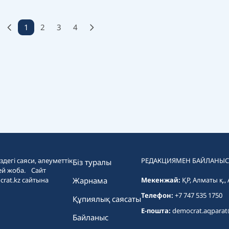
1
2
3
4
дегі саяси, әлеуметтік
РЕДАКЦИЯМЕН БАЙЛАНЫС
Біз туралы
ей жоба. Сайт
crat.kz сайтына
Жарнама
Мекенжай:
ҚР, Алматы қ.,
Телефон:
+7 747 535 1750
Құпиялық саясаты
E-пошта:
democrat.aqpara
Байланыс