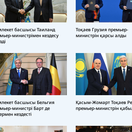
лекет басшысы Таиланд
Тоқаев Грузия премьер-
мьер-министрімен кездесу
министрін қарсы алды
зді
лекет басшысы Бельгия
Қасым-Жомарт Тоқаев Ре
мьер-министрі Барт де
премьер-министрін қаб
ермен кездесті