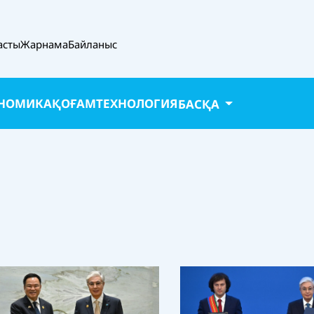
асты
Жарнама
Байланыс
НОМИКА
ҚОҒАМ
ТЕХНОЛОГИЯ
БАСҚА