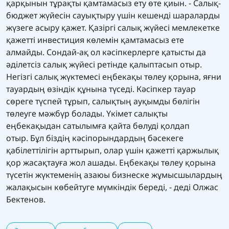
қарқынын тұрақты қамтамасыз ету өте қиын. - Салық-
бюджет жүйесін сауықтыру үшін кешенді шараларды
жүзеге асыру қажет. Қазіргі салық жүйесі мемлекетке
қажетті инвестиция көлемін қамтамасыз ете
алмайды. Сондай-ақ ол кәсіпкерлерге қатысты да
әділетсіз салық жүйесі ретінде қалыптасып отыр.
Негізгі салық жүктемесі еңбекақы төлеу қорына, яғни
тауардың өзіндік құнына түседі. Кәсіпкер тауар
сөреге түспей тұрып, салықтың ауқымды бөлігін
төлеуге мәжбүр болады. Үкімет салықты
еңбекақыдан сатылымға қайта бөлуді қолдап
отыр. Бұл біздің кәсіпорындардың бәсекеге
қабілеттілігін арттырып, олар үшін қажетті қаржылық
қор жасақтауға жол ашады. Еңбекақы төлеу қорына
түсетін жүктеменің азаюы бизнеске жұмысшылардың
жалақысын көбейтуге мүмкіндік береді, - деді Олжас
Бектенов.