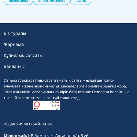
Экономика
олжас бектенов
салық
Біз туралы
Жарнама
Құпиялық саясаты
Байланыс
Democrat ақпараттық-сараптамалық сайты – еліміздегі саяси,
әлеуметтік және экономикалық мәселелерге арналған бірегей жоба.
Сайт әкімшілігі материалды көшіріп басу кезінде Democrat.kz сайтына
тікелей гиперсілтеме көрсетуді талап етеді.
РЕДАКЦИЯМЕН БАЙЛАНЫС
Мекенжай:
ҚР, Алматы қ., Алғабас ш/а, 5 үй