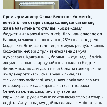
Премьер-министр Олжас Бектенов Үкіметтің
кеңейтілген отырысында салық саясатының
жаңа бағытына тоқталды.
- Бізде «даму
бюджетінің» көлемі жеткіліксіз. Дамыған елдерде ол
барлық мемлекеттік шығыстың 25%-ына жетеді. Ал
бізде – 8%. Яғни, 26 трлн теңгеге жуық республикалық
бюджеттің небәрі 2 трлн теңгесі ғана дамуға
жұмсалады. Қалғанының барлығы – ауқымды бөлігін
әлеуметтік шығыстар құрайтын ағымдағы бюджет.
Экономикалық дамудың негізі болатын электр және
жылу энергетикасы, су шаруашылығы, газ
тасымалдау жүйелері, жол, инженерлік желілер мен
инфрақұрылым салаларына жеткілікті қаражат
бөлінбей келеді. Даму институттары да
қаржыландырумен толық қамтамасыз етілмей отыр, -
деді ол. Айтуынша, мұндай жағдайда өсімнің жоғары