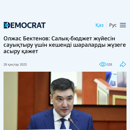
Қаз
Рус
Олжас Бектенов: Салық-бюджет жүйесін
сауықтыру үшін кешенді шараларды жүзеге
асыру қажет
28 қаңтар 2025
328