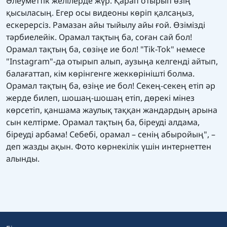
Әлеуметтік желілерде жүр. Қарап отырып өзің
қысыласың. Егер осы видеоны көріп қалсаңыз,
ескерерсіз. Рамазан айы тыйылу айы ғой. Өзімізді
тәрбиелейік. Орамал тақтың ба, соған сай бол!
Орамал тақтың ба, сөзіңе ие бол! "Tik-Tok" немесе
"Instagram"-да отырып алып, аузыңа келгенді айтып,
балағаттап, кім көрінгенге жеккөрінішті болма.
Орамал тақтың ба, өзіңе ие бол! Секең-секең етіп әр
жерде билеп, шошаң-шошаң етіп, дөрекі мінез
көрсетіп, қаншама жаулық таққан жандардың арына
сын келтірме. Орамал тақтың ба, біреуді алдама,
біреуді арбама! Себебі, орамал – сенің абыройың", –
деп жазды ақын. Фото көрнекілік үшін интернеттен
алынды.