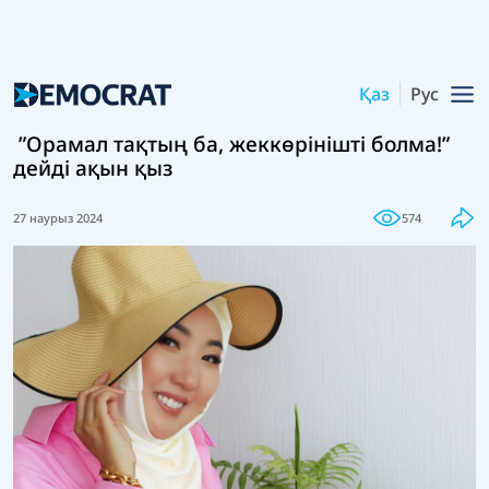
Қаз
Рус
”Орамал тақтың ба, жеккөрінішті болма!”
дейді ақын қыз
27 наурыз 2024
574