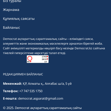
Біз туралы
Жарнама
Құпиялық саясаты
Байланыс
Democrat ақпараттық-сараптамалық сайты – еліміздегі саяси,
әлеуметтік және экономикалық мәселелерге арналған бірегей жоба.
Сайт әкімшілігі материалды көшіріп басу кезінде Democrat.kz сайтына
тікелей гиперсілтеме көрсетуді талап етеді.
РЕДАКЦИЯМЕН БАЙЛАНЫС
Мекенжай:
ҚР, Алматы қ., Алғабас ш/а, 5 үй
Телефон:
+7 747 535 1750
E-пошта:
democrat.aqparat@gmail.com
© 2025. Democrat ақпараттық-сараптамалық сайты