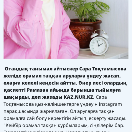
Отандық танымал айтыскер Сара Тоқтамысова
желіде орамал таққан аруларға үндеу жасап,
оларға келелі кеңесін айтты. Өнер иесі олардың
қасиетті Рамазан айында барынша тыйылуға
шақырды, деп жазады KAZ.NUR.KZ.
Сара
Тоқтамысова қыз-келіншектерге үндеуін Instagram
парақшасында жариялаған. Ол аруларға таққан
орамалға сай болу керектігін айтып, ескерту жасады.
"Кейбір орамал таққан құрбыларым, сіңлілерім бар.