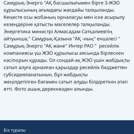
Самұрық-Энерго "АҚ басшылығымен бірге 3-ЖЭО
құрылысының ағымдағы жағдайы талқыланды.
Кеңесте осы жобаның орналасуы мен іске асырылу
кезеңдеріне қатысты мәселелер талқыланды.
Энергетика министрі Алмасадам Сәтқалиевтің
айтуынша," Самұрық-Қазына "АҚ -ның" еншілесі "
Самұрық-Энерго "АҚ және" Интер РАО " ресейлік
компаниясы үш ЖЭО құрылысы аясында бірлескен
кәсіпорын құрады. Ол сондай-ақ ЖЭО үшін жабдықты
сатып алуға арналған қарыздар ресейлік бюджеттен
субсидияланатынын, бұл жабдықты
жеңілдетілген бағамен сатып алуды білдіретінін атап
өтті. Фото ашық дереккөзден алынды.
Біз туралы