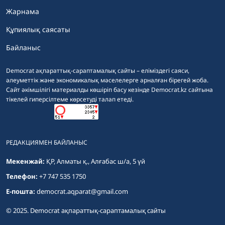
Жарнама
Құпиялық саясаты
Байланыс
Democrat ақпараттық-сараптамалық сайты – еліміздегі саяси,
әлеуметтік және экономикалық мәселелерге арналған бірегей жоба.
Сайт әкімшілігі материалды көшіріп басу кезінде Democrat.kz сайтына
тікелей гиперсілтеме көрсетуді талап етеді.
РЕДАКЦИЯМЕН БАЙЛАНЫС
Мекенжай:
ҚР, Алматы қ., Алғабас ш/а, 5 үй
Телефон:
+7 747 535 1750
E-пошта:
democrat.aqparat@gmail.com
© 2025. Democrat ақпараттық-сараптамалық сайты