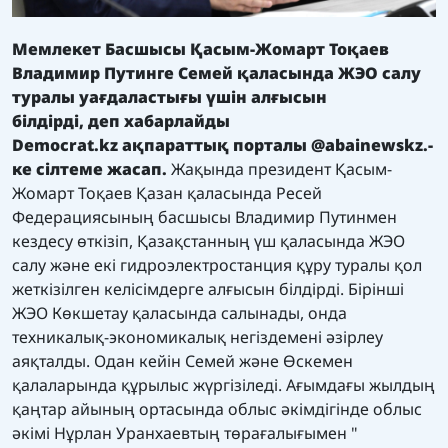
Мемлекет Басшысы Қасым-Жомарт Тоқаев
Владимир Путинге Семей қаласында ЖЭО салу
туралы уағдаластығы үшін алғысын
білдірді,
деп хабарлайды
Democrat.kz
ақпараттық порталы
@abainewskz
.
-
ке сілтеме жасап.
Жақында президент Қасым-
Жомарт Тоқаев Қазан қаласында Ресей
Федерациясының басшысы Владимир Путинмен
кездесу өткізіп, Қазақстанның үш қаласында ЖЭО
салу және екі гидроэлектростанция құру туралы қол
жеткізілген келісімдерге алғысын білдірді. Бірінші
ЖЭО Көкшетау қаласында салынады, онда
техникалық-экономикалық негіздемені әзірлеу
аяқталды. Одан кейін Семей және Өскемен
қалаларында құрылыс жүргізіледі. Ағымдағы жылдың
қаңтар айының ортасында облыс әкімдігінде облыс
әкімі Нұрлан Уранхаевтың төрағалығымен "