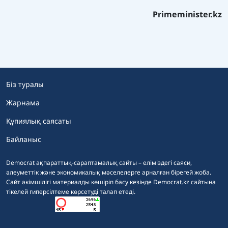
Primeminister.kz
Біз туралы
Жарнама
Құпиялық саясаты
Байланыс
Democrat ақпараттық-сараптамалық сайты – еліміздегі саяси,
әлеуметтік және экономикалық мәселелерге арналған бірегей жоба.
Сайт әкімшілігі материалды көшіріп басу кезінде Democrat.kz сайтына
тікелей гиперсілтеме көрсетуді талап етеді.