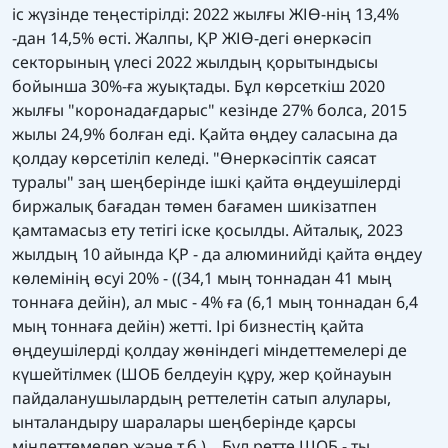
іс жүзінде теңестірілді: 2022 жылғы ЖІӨ-нің 13,4%
-дан 14,5% өсті. Жалпы, ҚР ЖІӨ-дегі өнеркәсіп
секторының үлесі 2022 жылдың қорытындысы
бойынша 30%-ға жуықтады. Бұл көрсеткіш 2020
жылғы "коронадағдарыс" кезінде 27% болса, 2015
жылы 24,9% болған еді. Қайта өңдеу саласына да
қолдау көрсетіліп келеді. "Өнеркәсіптік саясат
туралы" заң шеңберінде ішкі қайта өңдеушілерді
биржалық бағадан төмен бағамен шикізатпен
қамтамасыз ету тетігі іске қосылды. Айталық, 2023
жылдың 10 айында ҚР - да алюминийді қайта өңдеу
көлемінің өсуі 20% - ((34,1 мың тоннадан 41 мың
тоннаға дейін), ал мыс - 4% ға (6,1 мың тоннадан 6,4
мың тоннаға дейін) жетті. Ірі бизнестің қайта
өңдеушілерді қолдау жөніндегі міндеттемелері де
күшейтілмек (ШОБ белдеуін құру, жер қойнауын
пайдаланушылардың реттелетін сатып алулары,
ынталандыру шаралары шеңберінде қарсы
міндеттемелер және т.б.). Бұл ретте ШОБ - ты