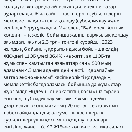
қолдауға, жоғарыда айтылғандай, ерекше назар
аударылады. Жыл сайын кәсіпкерлік субъектілерін
мемлекеттік қаржылық қолдау (субсидиялау және
кепілдік беру) ұлғаяды. Мәселен, "Бәйтерек" Ұлттық
холдингінің желісі бойынша жалпы қаржылық қолдау
ағымдағы жылы 2,3 трлн теңгені құрайды. 2023
жылдың 6 айының қорытындысы бойынша елдің
ЖІӨ-дегі ШОБ үлесі 36,4% - ға жетті, ал ШОБ-та
жұмыспен қамтылған азаматтар саны 500 мың
адамнан 4,3 млн адамға дейін өсті. "Қарапайым
заттар экономикасы" кәсіпкерлікті қолдаудың
мемлекеттік бағдарламасы бойынша да жұмыстар
жүргізілді: Өңдеуші өнеркәсіптің қосымша түрлері
енгізілді; субсидиялау мерзімі 7 жылға дейін
ұзартылған экономиканың 20 негізгі секторының
тізбесі айқындалды; әлеуметтік кәсіпкерлік
субъектілері үшін қосымша қолдау шаралары
енгізілді және т. б. ҚР ЖІӨ-де көлік-логистика саласы