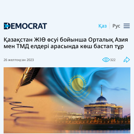
Қаз
Рус
Қазақстан ЖІӨ өсуі бойынша Орталық Азия
мен ТМД елдері арасында көш бастап тұр
26 желтоқсан 2023
322