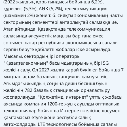
(2022 жылдың қорытындысы бойынша 6,2%),
құрылыс (5,3%), АӨК (5,2%), телекоммуникация
(шамамен 2%) және т. б. сияқты экономиканың нақты
секторының сегменттері айтарлықтай салмаққа ие.
Атап айтқанда, Қазақстанда телекоммуникация
саласында әлеуметтік маңызы бар ғана емес,
сонымен қатар республика экономикасына сапалы
серпін беруге қабілетті жобалар іске асырылуда.
Мысалы, сектордың ірі операторы
"Қазақтелекомның" басымдықтарының бірі 5G
желісін салу. Ол 2027 жылға қарай бүкіл ел бойынша 7
мыңнан астам базалық станцияны қамтуы тиіс.
Ағымдағы жылдың соңына дейін бесінші буын
желісінің 782 базалық станциясын орналастыру
жоспарлануда. "Қолжетімді интернет" ұлттық жобасы
аясында компания 1200-ге жуық ауылды оптикалық
технологиялар бойынша Интернет желісіне қосумен
қамтамасыз етуге және республикалық
автожолдарды LTE технологиясы бойынша сапалы