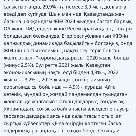
салыстырғанда, 29,9% - ға немесе 3,9 мың долларға
өседі деп күтілуде. Шын мәнінде, Қазақстанда жан
басына шаққандағы ЖІӨ 2024 жылдан бастап барлық
ОА және ТМД елдері және Ресей арасында ең жоғары
болады деп болжануда. Егер республиканың ЖІӨ-ін
көпжылдық динамикада бақылайтын болсаңыз, онда
ЖІӨ-нің нақты көлемінің нақты өсуі теріс болған
жалғыз жыл - "корона дағдарысы" 2020 жылы болды
(минус 2,5%). Бұл ретте 2021 жылы Қазақстан
экономикасының нақты өсуі бірден 4,3% -., 2022
жылы — 3,2% -., 2023 жылдың он бір айының
қорытындысы бойынша — 4,9% -. құрады. Айта
кетейік, мұндай оң жағдай пандемиядан туындаған
және әлі де жалғасып жатқан дағдарыс, сондай-ақ
Украинадағы соғысқа байланысты әлемдегі ең ауыр
геосаяси дағдарыс аясында қалыптасып отыр, ал
сыртқы күйзелістер ҚР-ға өңірдің көптеген басқа
елдеріне қарағанда қатты соққы берді. Осындай