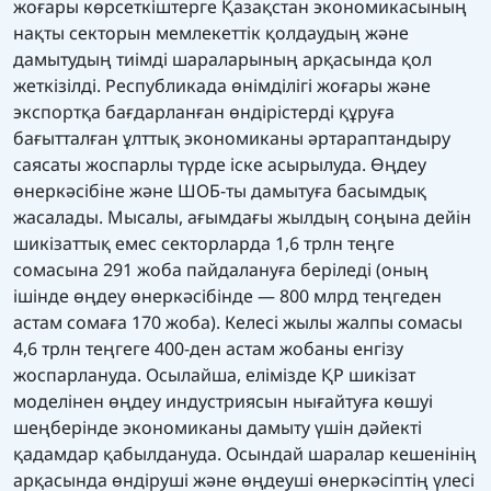
жоғары көрсеткіштерге Қазақстан экономикасының
нақты секторын мемлекеттік қолдаудың және
дамытудың тиімді шараларының арқасында қол
жеткізілді. Республикада өнімділігі жоғары және
экспортқа бағдарланған өндірістерді құруға
бағытталған ұлттық экономиканы әртараптандыру
саясаты жоспарлы түрде іске асырылуда. Өңдеу
өнеркәсібіне және ШОБ-ты дамытуға басымдық
жасалады. Мысалы, ағымдағы жылдың соңына дейін
шикізаттық емес секторларда 1,6 трлн теңге
сомасына 291 жоба пайдалануға беріледі (оның
ішінде өңдеу өнеркәсібінде — 800 млрд теңгеден
астам сомаға 170 жоба). Келесі жылы жалпы сомасы
4,6 трлн теңгеге 400-ден астам жобаны енгізу
жоспарлануда. Осылайша, елімізде ҚР шикізат
моделінен өңдеу индустриясын нығайтуға көшуі
шеңберінде экономиканы дамыту үшін дәйекті
қадамдар қабылдануда. Осындай шаралар кешенінің
арқасында өндіруші және өңдеуші өнеркәсіптің үлесі