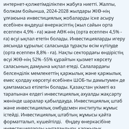
интернет-қолжетімділікпен жабуға ниетті. Жалпы,
болжам бойынша, 2024-2028 жылдары ЖІӨ-нің
ұлғаюына инвестициялық жобаларды іске асыру
есебінен өңдеуші өнеркәсіптің (жыл сайын орта
есеппен 4,9% - ға) және АӨК-нің (орта есеппен 4,5% -
ға) өсуі ықпал ететін болады. Инвестицияларды игеру
аясында құрылыс саласында тұрақты өсім күтілуде
(орта есеппен 8,8% - ға). Нақты сектордағы өндірістің
өсуі ЖІӨ-нің 52% -55% құрайтын қызмет көрсету
саласының дамуына ықпал етеді. Салалардағы
белсенділік мемлекеттің қаржылық және қаржылық
емес қолдау көрсетуі есебінен ШОБ-ты дамытумен де
қамтамасыз етілетін болады. Қазақстан үкіметі өз
тарапынан елдегі инвестициялық ахуалды жақсарту
жөнінде шаралар қабылдауда. Инвестициялық штаб
және инвестициялық омбудсмен институты жұмыс
істейді. Инвестициялық штабтың жұмысы қайта
форматталып, күшейтілді. Өңдеу өнеркәсібіне
инвестицияларды ынталандыру, қаржылық