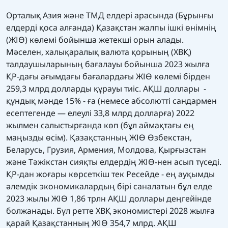
Орталық Азия және ТМД елдері арасында (Бұрынғы
елдерді қоса алғанда) Қазақстан жалпы ішкі өнімнің
(ЖІӨ) көлемі бойынша жетекші орын алады.
Мәселен, халықаралық валюта қорының (ХВҚ)
талдаушыларының бағалауы бойынша 2023 жылға
ҚР-дағы ағымдағы бағалардағы ЖІӨ көлемі бірден
259,3 млрд долларды құрауы тиіс. АҚШ доллары -
құндық мәнде 15% - ға (немесе абсолютті сандармен
есептегенде — елеулі 33,8 млрд долларға) 2022
жылмен салыстырғанда көп (бұл аймақтағы ең
маңызды өсім). Қазақстанның ЖІӨ Өзбекстан,
Беларусь, Грузия, Армения, Молдова, Қырғызстан
және Тәжікстан сияқты елдердің ЖІӨ-нен асып түседі.
ҚР-дан жоғары көрсеткіш тек Ресейде - ең ауқымды
әлемдік экономикалардың бірі саналатын бұл елде
2023 жылы ЖІӨ 1,86 трлн АҚШ доллары деңгейінде
болжанады. Бұл ретте ХВҚ экономистері 2028 жылға
қарай Қазақстанның ЖІӨ 354,7 млрд. АҚШ