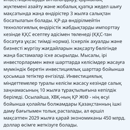
жүктемені азайту және жобалық қуатқа жедел шығу
мақсатында жаңа өндірістер 3 жылға салықтан
босатылатын болады. ҚР-да өндірілмейтін
технологиялық өндірістік жабдықтарды импорттау
кезінде ҚҚС есептеу әдісімен төленеді (ҚҚС-тан
босатуға ұқсас тиімді норма). Іскерлік ахуалды және
бизнесті жүргізу жағдайларын жақсарту бөлігінде
жаңа бастамалар іске асырылды. Мысалы, ірі
инвесторлармен жеке шарттарда келісімдер жасауға
мүмкіндік беретін инвестициялық шарттар бойынша
қосымша тетіктер енгізілді. Инвестициялық
міндеттемелер туралы келісім жасасу кезінде салық
заңнамасының 10 жылға тұрақтылығына кепілдік
беріледі. Осылайша, ХВҚ-ның ҚР ЖІӨ - нің өсуі
бойынша қолайлы болжамдары Қазақстанның ішкі
даму бағытымен толық расталады, ал өршіл
мақсатпен 2029 жылға қарай экономиканы 450 млрд.
доллар өсімге жеткізуге болады.