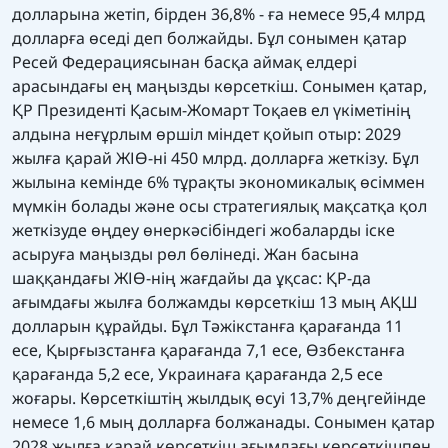
долларына жетіп, бірден 36,8% - ға немесе 95,4 млрд
долларға өседі деп болжайды. Бұл сонымен қатар
Ресей Федерациясынан басқа аймақ елдері
арасындағы ең маңызды көрсеткіш. Сонымен қатар,
ҚР Президенті Қасым-Жомарт Тоқаев ел үкіметінің
алдына неғұрлым өршіл міндет қойып отыр: 2029
жылға қарай ЖІӨ-ні 450 млрд. долларға жеткізу. Бұл
жылына кемінде 6% тұрақты экономикалық өсіммен
мүмкін болады және осы стратегиялық мақсатқа қол
жеткізуде өңдеу өнеркәсібіндегі жобаларды іске
асыруға маңызды рөл бөлінеді. Жан басына
шаққандағы ЖІӨ-нің жағдайы да ұқсас: ҚР-да
ағымдағы жылға болжамды көрсеткіш 13 мың АҚШ
долларын құрайды. Бұл Тәжікстанға қарағанда 11
есе, Қырғызстанға қарағанда 7,1 есе, Өзбекстанға
қарағанда 5,2 есе, Украинаға қарағанда 2,5 есе
жоғары. Көрсеткіштің жылдық өсуі 13,7% деңгейінде
немесе 1,6 мың долларға болжанады. Сонымен қатар
2028 жылға қарай көрсеткіш ағымдағы көрсеткішпен