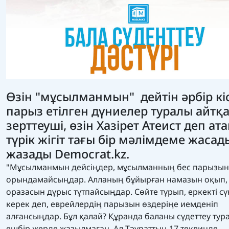
Өзін "мұсылманмын" дейтін әрбір кіс
парыз етілген дүниелер туралы айтқа
зерттеуші, өзін Хазірет Атеист деп ат
түрік жігіт тағы бір мәлімдеме жасад
жазады
Democrat.kz.
"Мұсылманмын дейсіңдер, мұсылманның бес парызын
орындамайсыңдар. Алланың бұйырған намазын оқып,
оразасын дұрыс тұтпайсыңдар. Сөйте тұрып, еркекті сү
керек деп, еврейлердің парызын өздеріңе иемденіп
алғансыңдар. Бұл қалай? Құранда баланы сүдеттеу тур
ешбір жерде жазылмаған. Ал Тәураттың 17 теквинде