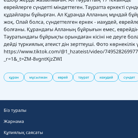
еврейлерге сүндетті міндеттеген. Тәуратта еркекті сүнд
құдайлары бұйырған. Ал Құранда Алланың мұндай бұ
жоқ. Олай болса, сүндеттелген еркек - иахудей, еврей
болғаны. Құрандағы Алланың бұйрығын емес, еврейді
Тәуратындағы бұйрықты орындаған кісіні не деуге бола
дейді түркиялық атеист дін зерттеуші. Фото көрнекілік 
https://www.tiktok.com/@1_hzateist/video/74952826997
_r=1&_t=ZM-8vgntKjzZWI
құран
мұсылман
еврей
таурат
иахудей
сүндет
Біз туралы
Жарнама
Құпиялық саясаты