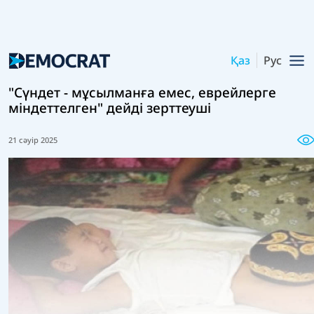
Қаз
Рус
"Сүндет - мұсылманға емес, еврейлерге
міндеттелген" дейді зерттеуші
21 сәуір 2025