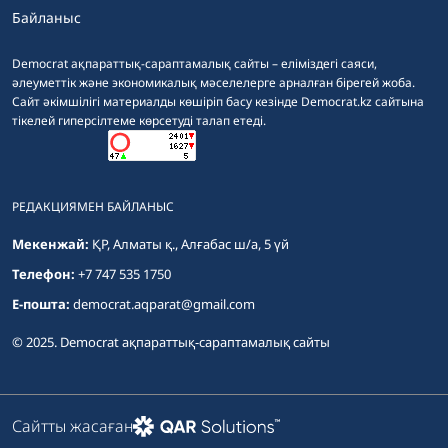
Байланыс
Democrat ақпараттық-сараптамалық сайты – еліміздегі саяси,
әлеуметтік және экономикалық мәселелерге арналған бірегей жоба.
Сайт әкімшілігі материалды көшіріп басу кезінде Democrat.kz сайтына
тікелей гиперсілтеме көрсетуді талап етеді.
РЕДАКЦИЯМЕН БАЙЛАНЫС
Мекенжай:
ҚР, Алматы қ., Алғабас ш/а, 5 үй
Телефон:
+7 747 535 1750
E-пошта:
democrat.aqparat@gmail.com
© 2025. Democrat ақпараттық-сараптамалық сайты
Сайтты жасаған