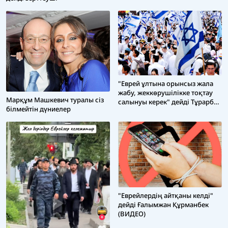
"Еврей ұлтына орынсыз жала
жабу, жеккөрушілікке тоқтау
Марқұм Машкевич туралы сіз
салынуы керек" дейді Тұрарбек
білмейтін дүниелер
Құсайынұлы
"Еврейлердің айтқаны келді"
дейді Ғалымжан Құрманбек
(ВИДЕО)