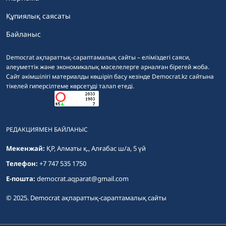
Құпиялық саясаты
Байланыс
Democrat ақпараттық-сараптамалық сайты – еліміздегі саяси,
әлеуметтік және экономикалық мәселелерге арналған бірегей жоба.
Сайт әкімшілігі материалды көшіріп басу кезінде Democrat.kz сайтына
тікелей гиперсілтеме көрсетуді талап етеді.
РЕДАКЦИЯМЕН БАЙЛАНЫС
Мекенжай:
ҚР, Алматы қ., Алғабас ш/а, 5 үй
Телефон:
+7 747 535 1750
E-пошта:
democrat.aqparat@gmail.com
© 2025. Democrat ақпараттық-сараптамалық сайты