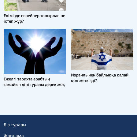
Елімізде еврейлер топырлап не
істеп жүр?
Израиль иен байлыққа қалай
Ежелгі тарихта арабтың
қол жеткізді?
ғажайып діні туралы дерек жоқ
Біз туралы
Жарнама