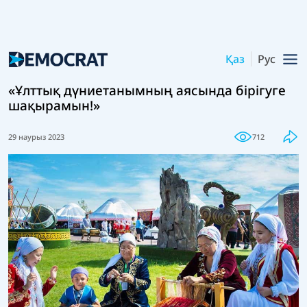
Қаз
Рус
«Ұлттық дүниетанымның аясында бірігуге
шақырамын!»
29 наурыз 2023
712