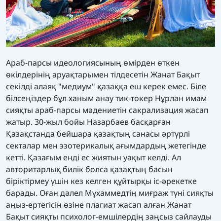
Араб-парсы идеологиясының өмірден өткен
өкілдерінің аруақтарымен тілдесетін Жанат Бақыт
секілді алаяқ "медиум" қазаққа еш керек емес. Біле
білсеңіздер бұл ханым анау тик-токер Нұрлан имам
сияқты араб-парсы мәдениетін сакрализация жасап
жатыр. 30-жыл бойы Назарбаев басқарған
Қазақстанда бейшара қазақтың санасы әртүрлі
секталар мен эзотерикалық ағымдардың жетегінде
кетті. Қазағым енді ес жиятын уақыт келді. Ал
авторитарлық билік болса қазақтың басын
біріктірмеу үшін кез келген құйтырқы іс-әрекетке
барады. Оған дәлел Мұхаммедтің миғраж түні сияқты
аңыз-ертегісін өзіне плагиат жасап алған Жанат
Бақыт сияқты психолог-емшілердің заңсыз сайлауды