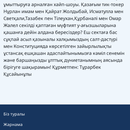
ұмыттыруға арналған хайп-шоуы. Қазағым тик-токер
Нұрлан имам мен Қайрат Жолдыбай, Исматулла мен
Светқали,Тазабек пен Тілеухан,Құрбанәлі мен Омар
Жәлел секілді қаптаған мүфтият у-ағызшыларына
қашанға дейін алдана бересіздер? Еш сектаға бас
сұқпай асыл қазыналы халқымыздың салт-дәстүрі
мен Конституцияда көрсетілген зайырлылықты
ұстансақ ешқашан адаспайтынымызға кәміл сенемін
және баршаңызды ұлттық дүниетанымның аясында
бірігуге шақырамын! Құрметпен: Тұрарбек
Құсайынұлы
Біз туралы
Жарнама