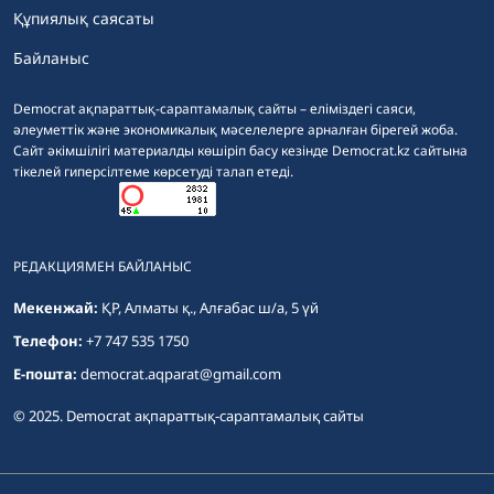
Құпиялық саясаты
Байланыс
Democrat ақпараттық-сараптамалық сайты – еліміздегі саяси,
әлеуметтік және экономикалық мәселелерге арналған бірегей жоба.
Сайт әкімшілігі материалды көшіріп басу кезінде Democrat.kz сайтына
тікелей гиперсілтеме көрсетуді талап етеді.
РЕДАКЦИЯМЕН БАЙЛАНЫС
Мекенжай:
ҚР, Алматы қ., Алғабас ш/а, 5 үй
Телефон:
+7 747 535 1750
E-пошта:
democrat.aqparat@gmail.com
© 2025. Democrat ақпараттық-сараптамалық сайты