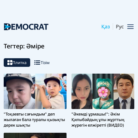
Қаз
Рус
Тегтер: Әміре
Плитка
Тізім
"Тоқаевты сағындым" деп
"Әкемді ұрмашы!": Әкім
жылаған бала туралы қызықты
Қилыбайдың ұлы жұрттың
дерек шықты
жүрегін елжіретті (ВИДЕО)