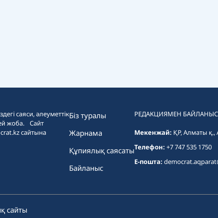
дегі саяси, әлеуметтік
РЕДАКЦИЯМЕН БАЙЛАНЫС
Біз туралы
ей жоба. Сайт
crat.kz сайтына
Жарнама
Мекенжай:
ҚР, Алматы қ.,
Телефон:
+7 747 535 1750
Құпиялық саясаты
E-пошта:
democrat.aqpara
Байланыс
қ сайты