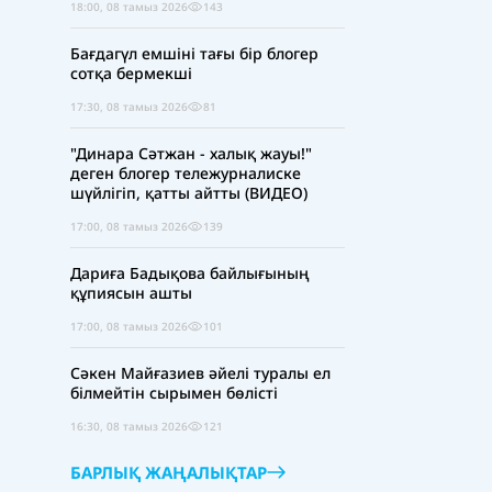
18:00, 08 тамыз 2026
143
Бағдагүл емшіні тағы бір блогер
сотқа бермекші
17:30, 08 тамыз 2026
81
"Динара Сәтжан - халық жауы!"
деген блогер тележурналиске
шүйлігіп, қатты айтты (ВИДЕО)
17:00, 08 тамыз 2026
139
Дариға Бадықова байлығының
құпиясын ашты
17:00, 08 тамыз 2026
101
Сәкен Майғазиев әйелі туралы ел
білмейтін сырымен бөлісті
16:30, 08 тамыз 2026
121
БАРЛЫҚ ЖАҢАЛЫҚТАР