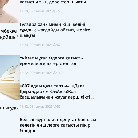
қатысты тың деректер шықты
12:39, 09 тамыз 2026
77
Гүлзира ханымның кіші келіні
сұмдық жағдайды айтып, желіге
амбекке
шықты
 қойшы"
12:34, 09 тамыз 2026
67
Үкімет мұғалімдерге қатысты
ережелерге өзгеріс енгізді
12:22, 09 тамыз 2026
140
«807 адам қаза тапты»: «Дала
Қырандары» ҚазАвтоЖол
басшылығынан жауапкершілікті
күшейтуді талап етті
19:12, 08 тамыз 2026
56
а шығуды
Белгілі журналист депутат болғысы
келетін әншілерге қатысты пікір
білдірді