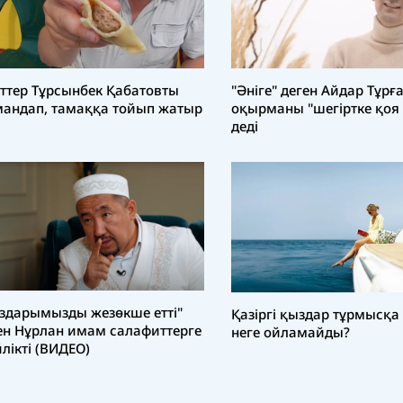
іттер Тұрсынбек Қабатовты
"Әніге" деген Айдар Тұрғ
андап, тамаққа тойып жатыр
оқырманы "шегіртке қоя
деді
здарымызды жезөкше етті"
Қазіргі қыздар тұрмысқ
ен Нұрлан имам салафиттерге
неге ойламайды?
лікті (ВИДЕО)