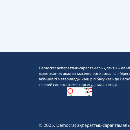
Democrat ақпараттық-сараптамалық сайты – еліміз
және экономикалық мәселелерге арналған бірег
әкімшілігі материалды көшіріп басу кезінде Demo
тікелей гиперсілтеме көрсетуді талап етеді.
© 2025. Democrat ақпараттық-сараптамалы