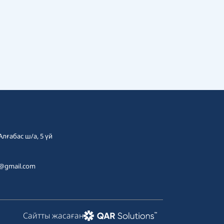
 Алғабас ш/а, 5 үй
t@gmail.com
Сайтты жасаған