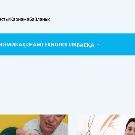
асты
Жарнама
Байланыс
НОМИКА
ҚОҒАМ
ТЕХНОЛОГИЯ
БАСҚА