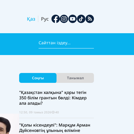
Қаз
Рус
Соңғы
Танымал
"Қазақстан халқына" қоры тегін
350 білім грантын бөлді: Кімдер
ала алады?
12:50, 09 тамыз 2026
40
"Қолы кісендеулі": Марқұм Арман
Дүйсеновтің ұлының өліміне