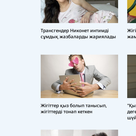
Трансгендер Никонет интимді
Жіг
сұмдық жазбаларды жариялады
жам
Жігіттер қыз болып танысып,
"Қы
жігіттерді тонап кеткен
дег
шүй