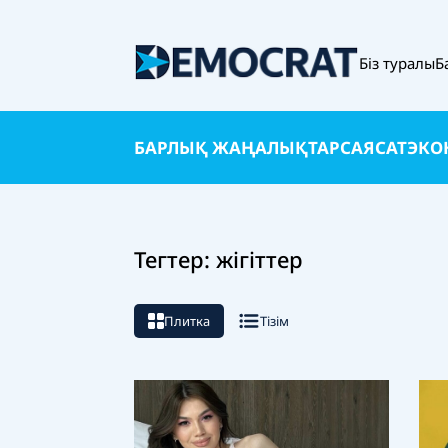
Біз туралы
Б
БАРЛЫҚ ЖАҢАЛЫҚТАР
САЯСАТ
ЭКО
Тегтер: жігіттер
Плитка
Тізім