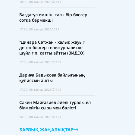
18:00, 08 тамыз 2026
143
Бағдагүл емшіні тағы бір блогер
сотқа бермекші
17:30, 08 тамыз 2026
81
"Динара Сәтжан - халық жауы!"
деген блогер тележурналиске
шүйлігіп, қатты айтты (ВИДЕО)
17:00, 08 тамыз 2026
139
Дариға Бадықова байлығының
құпиясын ашты
17:00, 08 тамыз 2026
101
Сәкен Майғазиев әйелі туралы ел
білмейтін сырымен бөлісті
16:30, 08 тамыз 2026
121
БАРЛЫҚ ЖАҢАЛЫҚТАР