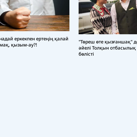
адай еркекпен ертеңің қалай
"Төреш өте қызғаншақ" д
мақ, қызым-ау?!
әйелі Толқын отбасылық
бөлісті