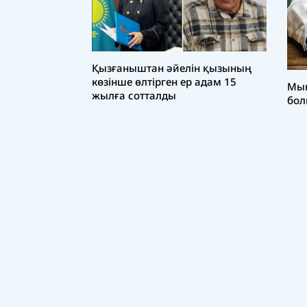
Қызғаныштан әйелін қызының
көзінше өлтірген ер адам 15
Мын
жылға сотталды
бол