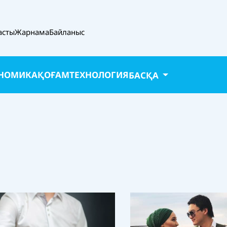
асты
Жарнама
Байланыс
НОМИКА
ҚОҒАМ
ТЕХНОЛОГИЯ
БАСҚА