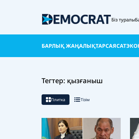
Біз туралы
Б
БАРЛЫҚ ЖАҢАЛЫҚТАР
САЯСАТ
ЭКО
Тегтер: қызғаныш
Плитка
Тізім