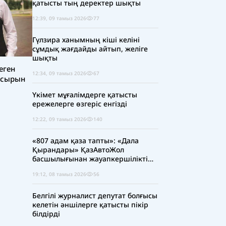
қатысты тың деректер шықты
12:39, 09 тамыз 2026
77
Гүлзира ханымның кіші келіні
сұмдық жағдайды айтып, желіге
шықты
еген
12:34, 09 тамыз 2026
67
 сырын
Үкімет мұғалімдерге қатысты
ережелерге өзгеріс енгізді
12:22, 09 тамыз 2026
140
«807 адам қаза тапты»: «Дала
Қырандары» ҚазАвтоЖол
басшылығынан жауапкершілікті
күшейтуді талап етті
19:12, 08 тамыз 2026
56
Белгілі журналист депутат болғысы
келетін әншілерге қатысты пікір
білдірді