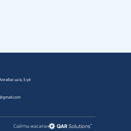
 Алғабас ш/а, 5 үй
t@gmail.com
Сайтты жасаған