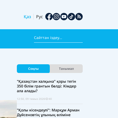
Қаз
Рус
Соңғы
Танымал
"Қазақстан халқына" қоры тегін
350 білім грантын бөлді: Кімдер
ала алады?
12:50, 09 тамыз 2026
40
"Қолы кісендеулі": Марқұм Арман
Дүйсеновтің ұлының өліміне