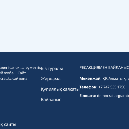
дегі саяси, әлеуметтік
РЕДАКЦИЯМЕН БАЙЛАНЫС
Біз туралы
ей жоба. Сайт
crat.kz сайтына
Жарнама
Мекенжай:
ҚР, Алматы қ.,
Телефон:
+7 747 535 1750
Құпиялық саясаты
E-пошта:
democrat.aqpara
Байланыс
қ сайты