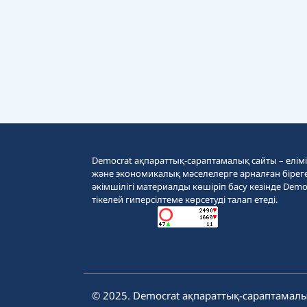
Democrat ақпараттық-сараптамалық сайты – еліміз
және экономикалық мәселелерге арналған бірег
әкімшілігі материалды көшіріп басу кезінде Demo
тікелей гиперсілтеме көрсетуді талап етеді.
© 2025. Democrat ақпараттық-сараптамалы