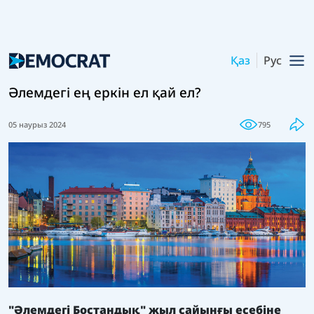
Қаз
Рус
Әлемдегі ең еркін ел қай ел?
05 наурыз 2024
795
"Әлемдегі Бостандық" жыл сайынғы есебіне