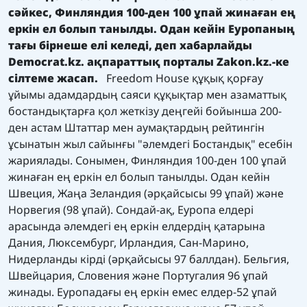
сәйкес, Финляндия 100-ден 100 ұпай жинаған ең
еркін ел болып танылды. Одан кейін Еуропаның
тағы бірнеше елі келеді, деп хабарлайды
Democrat.kz.
ақпараттық порталы
Zakon.kz.
-ке
сілтеме жасап.
Freedom House құқық қорғау
ұйымы адамдардың саяси құқықтар мен азаматтық
бостандықтарға қол жеткізу деңгейі бойынша 200-
ден астам Штаттар мен аумақтардың рейтингін
ұсынатын жыл сайынғы "әлемдегі Бостандық" есебін
жариялады. Сонымен, Финляндия 100-ден 100 ұпай
жинаған ең еркін ел болып танылды. Одан кейін
Швеция, Жаңа Зеландия (әрқайсысы 99 ұпай) және
Норвегия (98 ұпай). Сондай-ақ, Еуропа елдері
арасында әлемдегі ең еркін елдердің қатарына
Дания, Люксембург, Ирландия, Сан-Марино,
Нидерланды кірді (әрқайсысы 97 баллдан). Бельгия,
Швейцария, Словения және Португалия 96 ұпай
жинады. Еуропадағы ең еркін емес елдер-52 ұпай