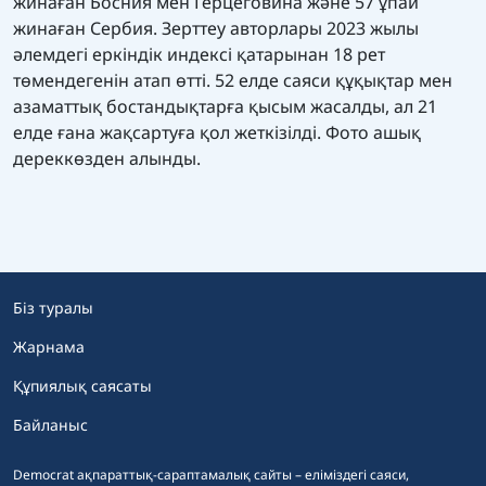
жинаған Босния мен Герцеговина және 57 ұпай
жинаған Сербия. Зерттеу авторлары 2023 жылы
әлемдегі еркіндік индексі қатарынан 18 рет
төмендегенін атап өтті. 52 елде саяси құқықтар мен
азаматтық бостандықтарға қысым жасалды, ал 21
елде ғана жақсартуға қол жеткізілді. Фото ашық
дереккөзден алынды.
Біз туралы
Жарнама
Құпиялық саясаты
Байланыс
Democrat ақпараттық-сараптамалық сайты – еліміздегі саяси,