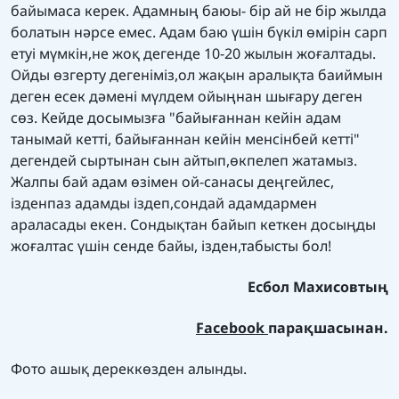
байымаса керек. Адамның баюы- бір ай не бір жылда
болатын нәрсе емес. Адам баю үшін бүкіл өмірін сарп
етуі мүмкін,не жоқ дегенде 10-20 жылын жоғалтады.
Ойды өзгерту дегеніміз,ол жақын аралықта баиймын
деген есек дәмені мүлдем ойыңнан шығару деген
сөз. Кейде досымызға "байығаннан кейін адам
танымай кетті, байығаннан кейін менсінбей кетті"
дегендей сыртынан сын айтып,өкпелеп жатамыз.
Жалпы бай адам өзімен ой-санасы деңгейлес,
ізденпаз адамды іздеп,сондай адамдармен
араласады екен. Сондықтан байып кеткен досыңды
жоғалтас үшін сенде байы, ізден,табысты бол!
Есбол Махисовтың
Facebook
парақшасынан.
Фото ашық дереккөзден алынды.