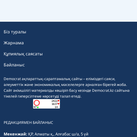
Біз туралы
Жарнама
Құпиялық саясаты
Байланыс
Democrat ақпараттық-сараптамалық сайты – еліміздегі саяси,
әлеуметтік және экономикалық мәселелерге арналған бірегей жоба.
Сайт әкімшілігі материалды көшіріп басу кезінде Democrat.kz сайтына
тікелей гиперсілтеме көрсетуді талап етеді.
РЕДАКЦИЯМЕН БАЙЛАНЫС
Мекенжай:
ҚР, Алматы қ., Алғабас ш/а, 5 үй