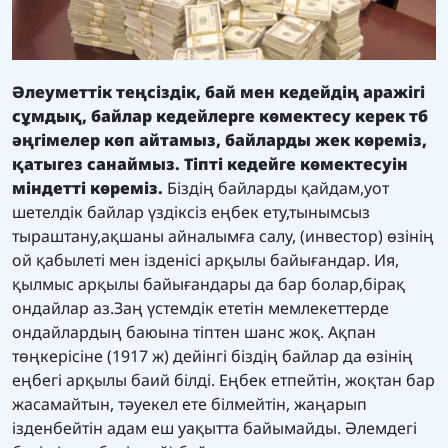
Әлеуметтік теңсіздік, бай мен кедейдің аражігі
сұмдық, байлар кедейлерге көмектесу керек тб
әңгімелер көп айтамыз, байларды жек көреміз,
қатыгез санаймыз. Тіпті кедейге көмектесуін
міндетті көреміз.
Біздің байларды қайдам,уот
шетелдік байлар үздіксіз еңбек ету,тынымсыз
тыраштану,ақшаны айналымға салу, (инвестор) өзінің
ой қабылеті мен ізденісі арқылы байығандар. Ия,
қылмыс арқылы байығандары да бар болар,бірақ
ондайлар аз.Заң үстемдік ететін мемлекеттерде
ондайлардың баюына тіптен шанс жоқ. Ақпан
төңкерісіне (1917 ж) дейінгі біздің байлар да өзінің
еңбегі арқылы баий білді. Еңбек етпейтін, жоқтан бар
жасамайтын, тәуекел ете білмейтін, жаңарып
ізденбейтін адам еш уақытта байымайды. Әлемдегі