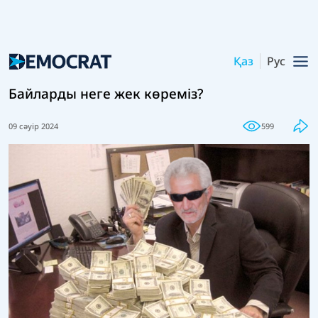
Қаз
Рус
Байларды неге жек көреміз?
09 сәуір 2024
599