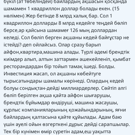
бүкіл (ат төбеліндей) байлардың ақшасын қосқанда
шамамен 1 квадриллон доллар болады екен. (15
нөлімен) Жер бетінде 8 млрд халық бар. Сол 1
квадриллон долларды 8 млрд кедейге теңдей бөліп
берсе,әр қайсына шамамеғ 126 мың доллардан
келеді. Сол бөліп берген ақшаны кедей байғұстар не
істейді?-деп ойлайсыз. Олар сразу барып
айфон,квартира,машина алады. Түрлі әдемі брендтік
киімдер алып, алтын заттармен әшекейленіп, қымбат
ресторандардан бір тойып тамақ ішеді. Болды.
Инвестиция жасап, ол ақшаны көбейтуге
тырысатындары шамалы көрінеді. Олардың кедей
болуы сондықтан-дейді миллиардерлер. Сөйтіп әлгі
бөліп берілген ақша қайта айфон шығарушы,
брендтік бұйымдар өндіруші, машина жасаушы,
құрлыс компанияларының қожайындарының, яғни
байлардың қалтасына қайте құйылады. Адам баю
үшін әуелі ойын өзгерткені дұрыс дейді сарапшылар.
Тек бір күнімен өмір сүретін адам,еш уақытта