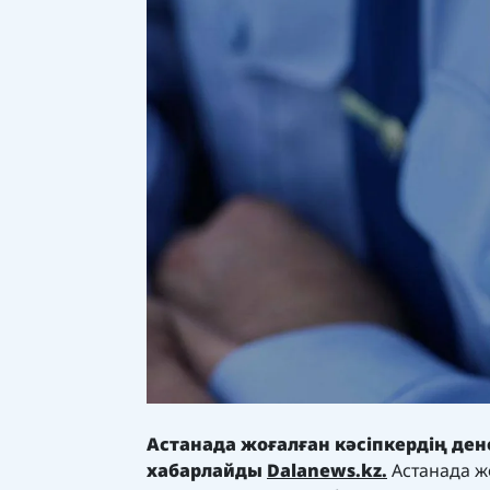
А
станада жоғалған кәсіпкердің де
хабарлайды
Dalanews.kz.
Астанада ж