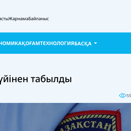
асты
Жарнама
Байланыс
НОМИКА
ҚОҒАМ
ТЕХНОЛОГИЯ
БАСҚА
 үйінен табылды
5