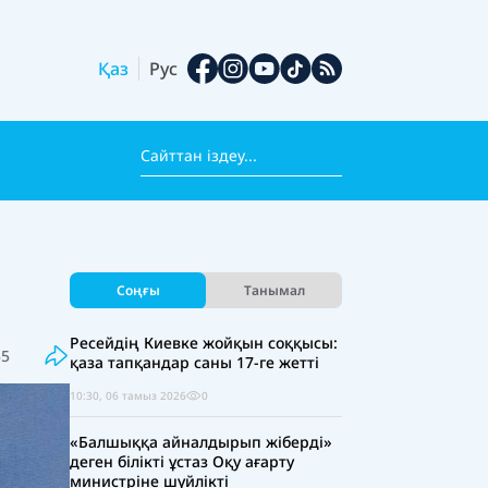
Қаз
Рус
Соңғы
Танымал
Ресейдің Киевке жойқын соққысы:
55
қаза тапқандар саны 17-ге жетті
10:30, 06 тамыз 2026
0
«Балшыққа айналдырып жіберді»
деген білікті ұстаз Оқу ағарту
министріне шүйлікті