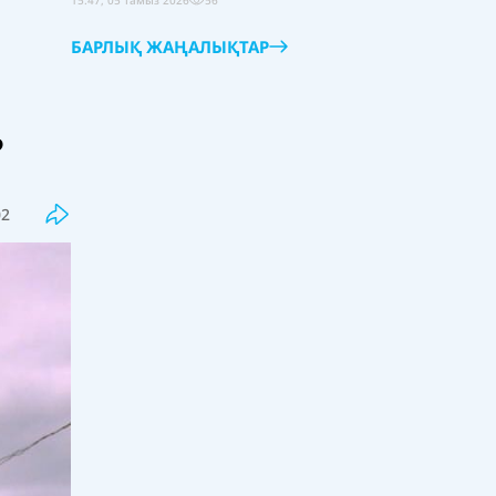
15:47, 05 тамыз 2026
56
БАРЛЫҚ ЖАҢАЛЫҚТАР
?
Соңғы
Танымал
Ресейдің Киевке жойқын соққысы:
02
қаза тапқандар саны 17-ге жетті
10:30, 06 тамыз 2026
0
«Балшыққа айналдырып жіберді»
деген білікті ұстаз Оқу ағарту
министріне шүйлікті
10:00, 06 тамыз 2026
50
Магистратураға тапсырғандардың
жартысынан көбі шекті балл
жинай алмады