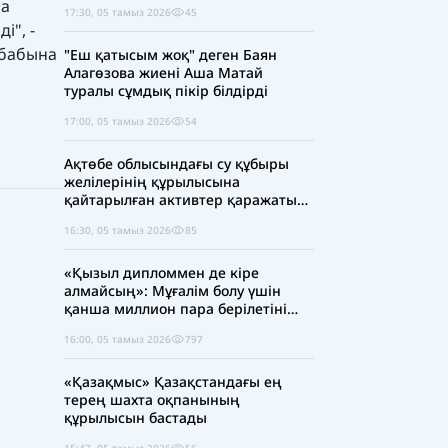
ша
17:30, 05 тамыз 2026
45
і", -
-бабына
"Еш қатысым жоқ" деген Баян
Алагөзова жиені Аша Матай
туралы сұмдық пікір білдірді
17:00, 05 тамыз 2026
54
Ақтөбе облысындағы су құбыры
желілерінің құрылысына
қайтарылған активтер қаражаты
есебінен 5 млрд теңге бөлінді
16:30, 05 тамыз 2026
85
«Қызыл дипломмен де кіре
алмайсың»: Мұғалім болу үшін
қанша миллион пара берілетіні
ашық айтылуда
16:00, 05 тамыз 2026
797
«Қазақмыс» Қазақстандағы ең
терең шахта оқпанының
құрылысын бастады