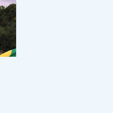
09:30, 06 тамыз 2026
16
"Қорқынышты!"деп айғайлай
жылаған Мадияр Серікбаев елді
шошытты (ВИДЕО)
09:00, 06 тамыз 2026
57
Қазақстанда Транскаспий суасты
талшықты-оптикалық байланыс
желісі құрылысының негізгі кезеңі
аяқталды
18:00, 05 тамыз 2026
49
Президент «Бәйтерек» холдингінің
басқарма төрағасы Рустам
Қарағойшинді қабылдады
17:30, 05 тамыз 2026
45
"Еш қатысым жоқ" деген Баян
Алагөзова жиені Аша Матай
туралы сұмдық пікір білдірді
17:00, 05 тамыз 2026
54