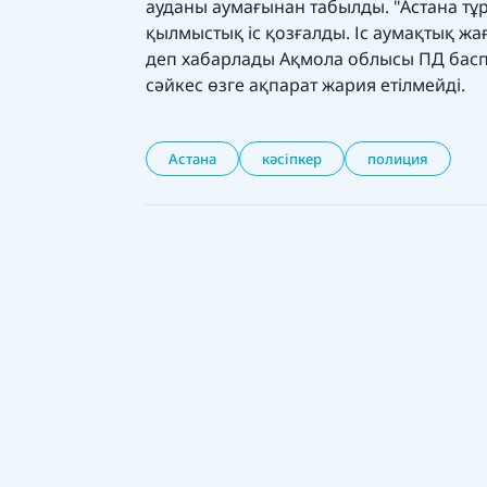
ауданы аумағынан табылды. "Астана тұ
қылмыстық іс қозғалды. Іс аумақтық жа
деп хабарлады Ақмола облысы ПД басп
сәйкес өзге ақпарат жария етілмейді.
Астана
кәсіпкер
полиция