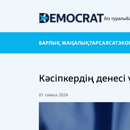
Біз туралы
Б
БАРЛЫҚ ЖАҢАЛЫҚТАР
САЯСАТ
ЭКО
Кәсіпкердің денесі
01 тамыз 2024