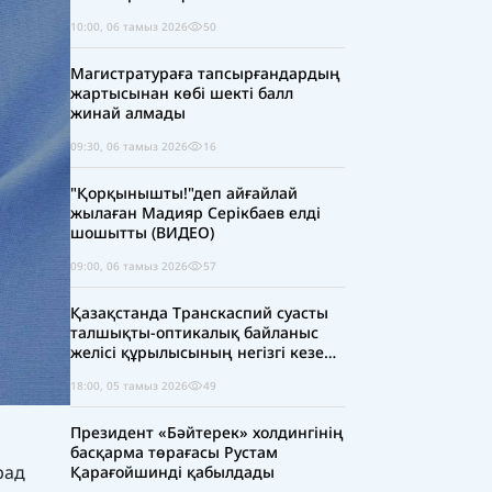
10:00, 06 тамыз 2026
50
Магистратураға тапсырғандардың
жартысынан көбі шекті балл
жинай алмады
09:30, 06 тамыз 2026
16
"Қорқынышты!"деп айғайлай
жылаған Мадияр Серікбаев елді
шошытты (ВИДЕО)
09:00, 06 тамыз 2026
57
Қазақстанда Транскаспий суасты
талшықты-оптикалық байланыс
желісі құрылысының негізгі кезеңі
аяқталды
18:00, 05 тамыз 2026
49
Президент «Бәйтерек» холдингінің
басқарма төрағасы Рустам
рад
Қарағойшинді қабылдады