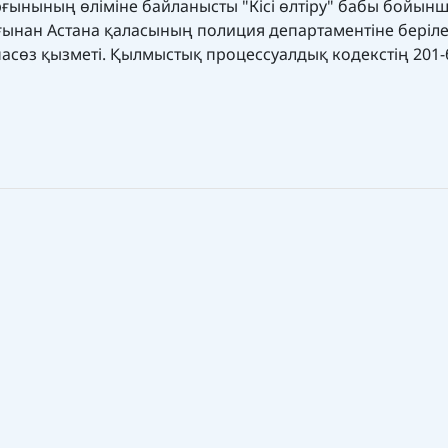
рғынының өліміне байланысты "Кісі өлтіру" бабы бойын
ғынан Астана қаласының полиция департаментіне берілед
асөз қызметі. Қылмыстық процессуалдық кодекстің 201