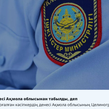
несі Ақмола облысынан табылды, деп
оғалған кәсіпкердің денесі Ақмола облысының Целиног