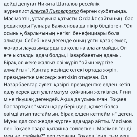
дейді депутат Никита Шаталов ресейлік
журналист
Алексей Пивоваровқа
берген сұхбатында.
Мәсімовтің ұсталуына қатысты Orda.kz сайтының бас
редакторы Гүлнара Бажкенова да пікір білдірген. "Ол
осының барлығының негізгі бенефициары бола
алмады. Себебі кем дегенде оның ұлты қазақ емес,
жоғары лауазымдарды өз қолына ала алмайды. Ол
өте ықпалды адам болды, Назарбаевтың адамы.
Бірақ ол жеке жалғыз өзі жүріп "ойын жүргізе
алмайтын". Қаңтар кезінде ол екі ортада жүріп,
президентке месседж жеткізіп отырған. Ол
Назарбаевтар әулеті қазіргі президентке елден кетіп
қалу керек деп ультиматум қойғанын жеткізген. Яғни
міне тікұшақ дегендей. Ақша да ұсынылған. Тоқаев
бас тартқан: "маған қару беріңдер, қажет болса
өзімді атып тастаймын, бірақ елден кетпеймін" деген.
Мұны дәл сол жерде жүрген адамдар айтты. Мәсімов
пен Тоқаев өзара қытайша сөйлескен. Мәсімов "енді
мен не істеймін?" деп сұраған. Тоқаев "енді тым кеш