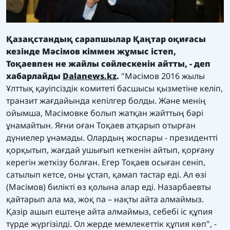
Қазақстандық сарапшылар Қаңтар оқиғасы
кезінде Мәсімов кіммен жұмыс істеп,
Тоқаевпен не жайлы сөйлескенін айтты, - деп
хабарлайды
Dalanews.kz
.
"Мәсімов 2016 жылы
Ұлттық қауіпсіздік комитеті басшысы қызметіне келіп,
транзит жағдайында кепілгер болды. Және менің
ойымша, Мәсімовке болып жатқан жайттың бәрі
ұнамайтын. Яғни оған Тоқаев атқарып отырған
дүниелер ұнамады. Олардың жоспары - президентті
қорқытып, жағдай ушығып кеткенін айтып, қорғану
керегін жеткізу болған. Егер Тоқаев осыған сеніп,
сатылып кетсе, оны ұстап, қамап тастар еді. Ал өзі
(Мәсімов) билікті өз қолына алар еді. Назарбаевты
қайтарып ала ма, жоқ па – нақты айта алмаймыз.
Қазір ашып ештеңе айта алмаймыз, себебі іс құпия
түрде жүргізілді. Ол жерде мемлекеттік құпия көп", -