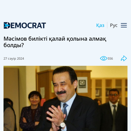
Қаз
Рус
Мәсімов билікті қалай қолына алмақ
болды?
27 сәуір 2024
556