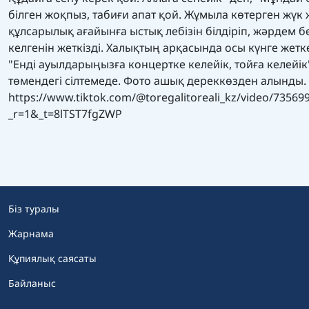
білген жоқпыз, табиғи апат қой. Жұмыла көтерген жүк 
құлсарылық ағайынға ыстық лебізін білдіріп, жәрдем б
келгенін жеткізді. Халықтың арқасында осы күнге жетке
"Енді ауылдарыңызға концертке келейік, тойға келейік
төмендегі сілтемеде. Фото ашық дереккөзден алынды.
https://www.tiktok.com/@toregalitoreali_kz/video/7356
_r=1&_t=8lTST7fgZWP
Біз туралы
Жарнама
Құпиялық саясаты
Байланыс