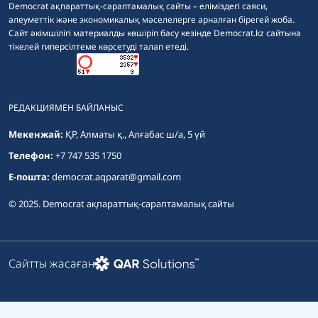
Democrat ақпараттық-сараптамалық сайты – еліміздегі саяси,
әлеуметтік және экономикалық мәселелерге арналған бірегей жоба.
Сайт әкімшілігі материалды көшіріп басу кезінде Democrat.kz сайтына
тікелей гиперсілтеме көрсетуді талап етеді.
РЕДАКЦИЯМЕН БАЙЛАНЫС
Мекенжай:
ҚР, Алматы қ., Алғабас ш/а, 5 үй
Телефон:
+7 747 535 1750
E-пошта:
democrat.aqparat@gmail.com
© 2025. Democrat ақпараттық-сараптамалық сайты
Сайтты жасаған