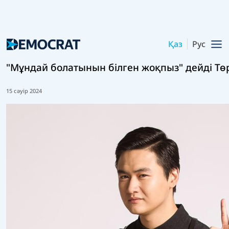
Қаз
Рус
"Мұндай болатынын білген жоқпыз" дейді Тө
15 сәуір 2024