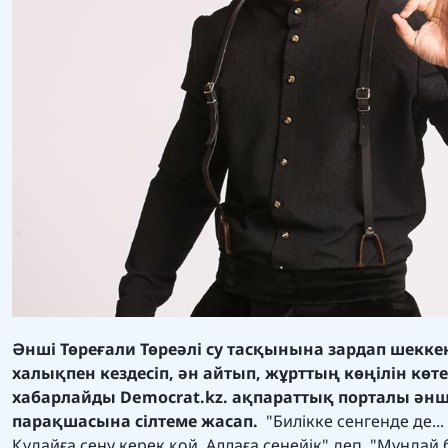
Әнші Төреғали Төреәлі су тасқынына зардап шекке
халықпен кездесіп, ән айтып, жұрттың көңілін көте
хабарлайды Democrat.kz. ақпараттық порталы ән
парақшасына сілтеме жасап.
"Билікке сенгенде де... 
Құдайға сену керек қой. Аллаға сенейік" деп, "Мұнда