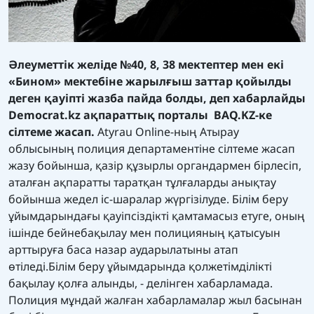
Әлеуметтік желіде №40, 8, 38 мектептер мен екі
«Бином» мектебіне жарылғыш заттар қойылды
деген қауіпті жазба пайда болды, деп хабарлайды
Democrat.kz ақпараттық порталы BAQ.KZ-ке
сілтеме жасап.
Atyrau Online-ның Атырау
облысының полиция департаментіне сілтеме жасап
жазу бойынша, қазір құзырлы органдармен бірлесіп,
аталған ақпаратты таратқан тұлғаларды анықтау
бойынша жедел іс-шаралар жүргізілуде. Білім беру
ұйымдарындағы қауіпсіздікті қамтамасыз етуге, оның
ішінде бейнебақылау мен полицияның қатысуын
арттыруға баса назар аударылатыны атап
өтіледі.Білім беру ұйымдарында қолжетімділікті
бақылау қолға алынды, - делінген хабарламада.
Полиция мұндай жалған хабарламалар жыл басынан