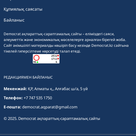
Құпиялық саясаты
Байланыс
Democrat ақпараттық-сараптамалық сайты – еліміздегі саяси,
әлеуметтік және экономикалық мәселелерге арналған бірегей жоба.
Сайт әкімшілігі материалды көшіріп басу кезінде Democrat.kz сайтына
тікелей гиперсілтеме көрсетуді талап етеді.
РЕДАКЦИЯМЕН БАЙЛАНЫС
Мекенжай:
ҚР, Алматы қ., Алғабас ш/а, 5 үй
Телефон:
+7 747 535 1750
E-пошта:
democrat.aqparat@gmail.com
© 2025. Democrat ақпараттық-сараптамалық сайты