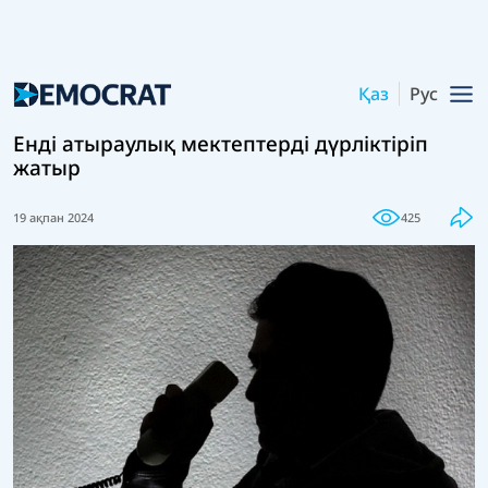
Қаз
Рус
Енді атыраулық мектептерді дүрліктіріп
жатыр
19 ақпан 2024
425