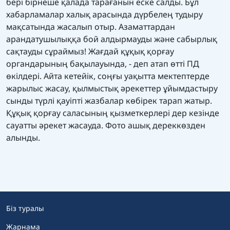
бері бірнеше қалада тарағанын еске салды. Бұл
хабарламалар халық арасында дүрбелең тудыру
мақсатында жасалып отыр. Азаматтардан
арандатушылыққа бой алдырмауды және сабырлық
сақтауды сұраймыз! Жағдай құқық қорғау
органдарының бақылауында, - деп атап өтті ПД
өкілдері. Айта кетейік, соңғы уақытта мектептерде
жарылыс жасау, қылмыстық әрекеттер ұйымдастыру
сынды түрлі қауіпті жазбалар көбірек тарап жатыр.
Құқық қорғау саласының қызметкерлері дер кезінде
сауатты әрекет жасауда. Фото ашық дереккөзден
алынды.
Біз туралы
Жарнама