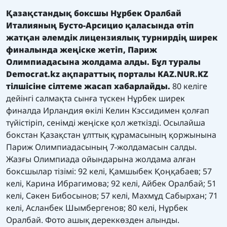
Қазақстандық боксшы Нұрбек Оралбай
Италияның Бусто-Арсицио қаласында өтіп
жатқан әлемдік лицензиялық турнирдің ширек
финалында жеңіске жетіп, Париж
Олимпиадасына жолдама алды. Бұл туралы
Democrat.kz
ақпараттық порталы
KAZ.NUR.KZ
тілшісі
не сілтеме жасап
хабарлайды.
80 келіге
дейінгі салмақта сынға түскен Нұрбек ширек
финалда Ирландия өкілі Келин Кэссидимен қолғап
түйістіріп, сенімді жеңіске қол жеткізді. Осылайша
бокстан Қазақстан ұлттық құрамасының қоржынына
Париж Олимпиадасының 7-жолдамасын салды.
Жазғы Олимпиада ойындарына жолдама алған
боксшылар тізімі: 92 келі, Қамшыбек Қоңқабаев; 57
келі, Карина Ибрагимова; 92 келі, Айбек Оралбай; 51
келі, Сәкен Бибосынов; 57 келі, Махмұд Сабырхан; 71
келі, Асланбек Шымбергенов; 80 келі, Нұрбек
Оралбай. Фото ашық дереккөзден алынды.