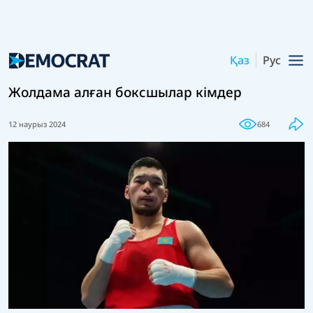
Қаз
Рус
Жолдама алған боксшылар кімдер
12 наурыз 2024
684