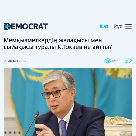
Қаз
Рус
Мемқызметкердің жалақысы мен
сыйақысы туралы Қ.Тоқаев не айтты?
20 ақпан 2024
450