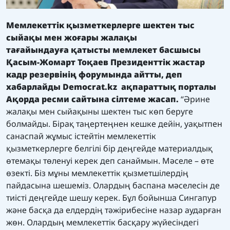
Мемлекеттік
қызметкерлерге шектен тыс
сыйақы мен жоғары жалақы
тағайындауға
қатысты
мемлекет басшысы
Қасым-Жомарт Тоқаев Президенттік жастар
кадр резервінің форумында айтты, деп
хабарлайды
Democrat.kz
ақпараттық порталы
Ақорда ресми сайтына сілтеме жасап.
“Әрине
жалақы мен сыйақыны шектен тыс көп беруге
болмайды. Бірақ таңертеңнен кешке дейін, уақытпен
санаспай жұмыс істейтін мемлекеттік
қызметкерлерге белгілі бір деңгейде материалдық
өтемақы төленуі керек деп санаймын. Мәселе – өте
өзекті. Біз мұны мемлекеттік қызметшілердің
пайдасына шешеміз. Олардың баспана мәселесін де
тиісті деңгейде шешу керек. Бұл бойынша Сингапур
және басқа да елдердің тәжірибесіне назар аударған
жөн. Олардың мемлекеттік басқару жүйесіндегі