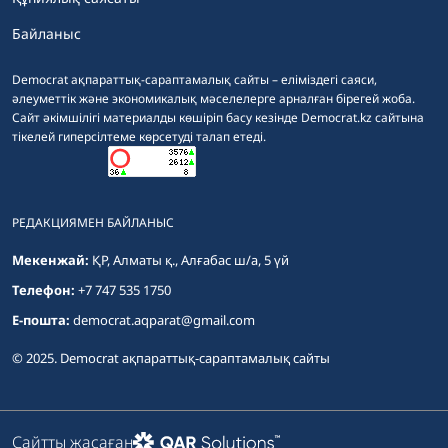
Байланыс
Democrat ақпараттық-сараптамалық сайты – еліміздегі саяси,
әлеуметтік және экономикалық мәселелерге арналған бірегей жоба.
Сайт әкімшілігі материалды көшіріп басу кезінде Democrat.kz сайтына
тікелей гиперсілтеме көрсетуді талап етеді.
РЕДАКЦИЯМЕН БАЙЛАНЫС
Мекенжай:
ҚР, Алматы қ., Алғабас ш/а, 5 үй
Телефон:
+7 747 535 1750
E-пошта:
democrat.aqparat@gmail.com
© 2025. Democrat ақпараттық-сараптамалық сайты
Сайтты жасаған