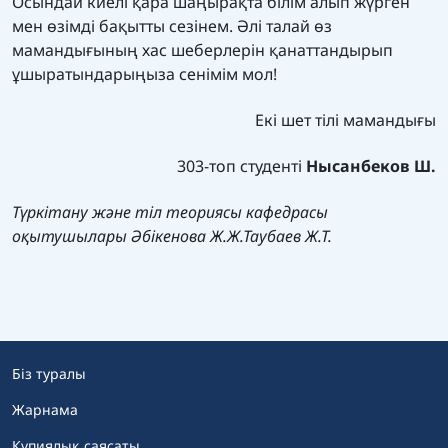
Осындай киелі қара шаңырақта білім алып жүрген
мен өзімді бақытты сезінем. Әлі талай өз
мамандығының хас шеберлерін қанаттандырып
ұшыратындарыңыза сенімім мол!
Екі шет тілі мамандығы
303-топ студенті
Нысанбеков Ш.
Түркітану және тіл теориясы кафедрасы
оқытушылары Әбікенова Ж.Ж.Таубаев Ж.Т.
Біз туралы
Жарнама
Құпиялық саясаты