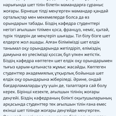
нарығында шет тілін білетін мамандарға сұраныс
жоғары. Бірнеше тілді меңгерген мамандар қандай
орталықтар мен мекемелерде болса да өз
орындарын табады. Біздің кафедра студенттері
негізгі ағылшын тілімен қоса, француз, неміс, қытай,
түрік тілдерін де меңгеріп шығады. Тіл білу бізге шет
елдерге жол ашады. Алған білімімізді шет елдік
танымал оқу орындарында жетілдіріп, еліміздің
дамуына өз үлесімізді қоссақ бұл үлкен жетістік.
Біздің кафедра көптеген шет елдік оқу орындарымен
тығыз қарым-қатынаста жұмыс жасайды. Көптеген
студенттер академиялық ұтқырлық бойынша шет
елдік оқу орындарына жіберіледі. Әрине, ондай
бағдарламаларды ұту үшін де, талаптарға сай болу
керек. Бірінші кезекте, ағылшын тілінің жоғары
деңгейі. Біздің кафедраның білікті оқытушыларының
арқасында студенттер тек ағылшын тілін ғана емес
екінші шет тілінде жоғары деңгейде меңгерген.