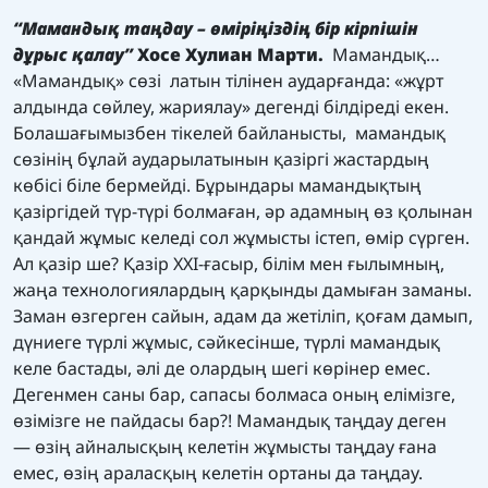
“
Мамандық таңдау – өміріңіздің бір кірпішін
дұрыс қалау
”
Хосе Хулиан Марти
.
Мамандық…
«Мамандық» сөзі латын тілінен аударғанда: «жұрт
алдында сөйлеу, жариялау» дегенді білдіреді екен.
Болашағымызбен тікелей байланысты, мамандық
сөзінің бұлай аударылатынын қазіргі жастардың
көбісі біле бермейді. Бұрындары мамандықтың
қазіргідей түр-түрі болмаған, әр адамның өз қолынан
қандай жұмыс келеді сол жұмысты істеп, өмір сүрген.
Ал қазір ше? Қазір XXI-ғасыр, білім мен ғылымның,
жаңа технологиялардың қарқынды дамыған заманы.
Заман өзгерген сайын, адам да жетіліп, қоғам дамып,
дүниеге түрлі жұмыс, сәйкесінше, түрлі мамандық
келе бастады, әлі де олардың шегі көрінер емес.
Дегенмен саны бар, сапасы болмаса оның елімізге,
өзімізге не пайдасы бар?! Мамандық таңдау деген
— өзің айналысқың келетін жұмысты таңдау ғана
емес, өзің араласқың келетін ортаны да таңдау.