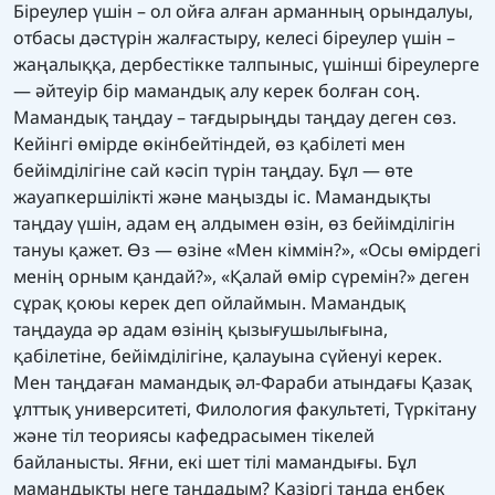
Біреулер үшін – ол ойға алған арманның орындалуы,
отбасы дәстүрін жалғастыру, келесі біреулер үшін –
жаңалыққа, дербестікке талпыныс, үшінші біреулерге
— әйтеуір бір мамандық алу керек болған соң.
Мамандық таңдау – тағдырыңды таңдау деген сөз.
Кейінгі өмірде өкінбейтіндей, өз қабілеті мен
бейімділігіне сай кәсіп түрін таңдау. Бұл — өте
жауапкершілікті және маңызды іс. Мамандықты
таңдау үшін, адам ең алдымен өзін, өз бейімділігін
тануы қажет. Өз — өзіне «Мен кіммін?», «Осы өмірдегі
менің орным қандай?», «Қалай өмір сүремін?» деген
сұрақ қоюы керек деп ойлаймын. Мамандық
таңдауда әр адам өзінің қызығушылығына,
қабілетіне, бейімділігіне, қалауына сүйенуі керек.
Мен таңдаған мамандық әл-Фараби атындағы Қазақ
ұлттық университеті, Филология факультеті, Түркітану
және тіл теориясы кафедрасымен тікелей
байланысты. Яғни, екі шет тілі мамандығы. Бұл
мамандықты неге таңдадым? Қазіргі таңда еңбек