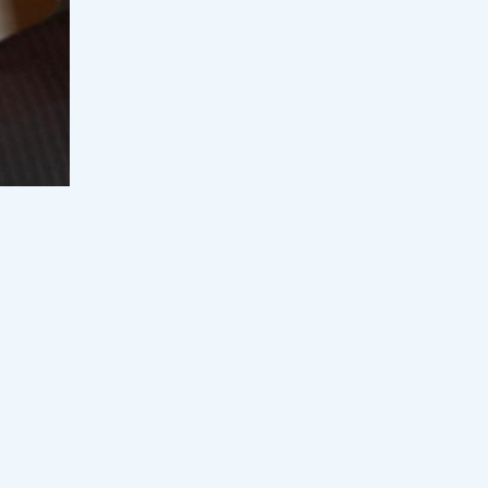
мүмкіндік бар: Саясат Нұрбек
мәлімдеме жасады
13:06, 08 тамыз 2026
61
Бекболат Тілеухан қолдаушысы
Қайрат Сатыбалды туралы бар
шындықты айтты
18:00, 07 тамыз 2026
125
Жалған дипломдарды дайындаған
интернет сайттар анықталды
ская»
17:33, 07 тамыз 2026
75
тарды
Грант тізімдері жарияланды
. Қазір
17:16, 07 тамыз 2026
273
Оқулық мәселесі шешімін таппай
отыр: Қыркүйекте кей оқушылар
ікті
сабақты оқулықсыз бастай ма?
ч
17:00, 07 тамыз 2026
107