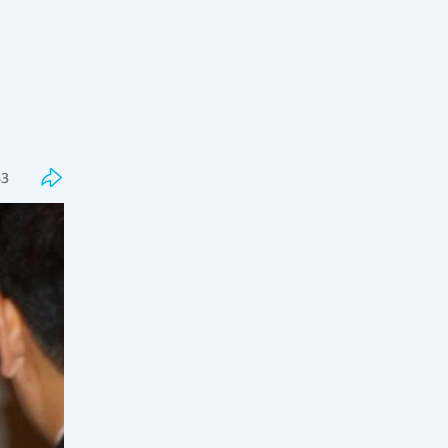
Соңғы
Танымал
"Ұрғашылар" деп қамауға алынған
діндар шалдың қызы үндеу
жасады
63
14:00, 08 тамыз 2026
5
Қаза болған Нұрайдың отбасы
мәлімдеме жасады
13:30, 08 тамыз 2026
13
"Қағазда ғана бар": Министр
Ж.Сүлейменова "жапалақпен тасты
ұрмақ" па?
13:29, 08 тамыз 2026
87
Грантқа ілінбеген түлектерде әлі