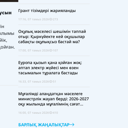
Грант тізімдері жарияланды
сусын
17:16, 07 тамыз 2026
273
ін
Оқулық мәселесі шешімін таппай
тылымы
отыр: Қыркүйекте кей оқушылар
ік,
сабақты оқулықсыз бастай ма?
қойған.
17:00, 07 тамыз 2026
107
Еуропа қызып қана қойған жоқ:
аптап электр жүйесі мен өзен
тасымалын тұралата бастады
16:33, 07 тамыз 2026
51
Мұғалімді алаңдатқан мәселеге
министрлік жауап берді: 2026-2027
оқу жылында мұғалімнің сағат
жүктемесі қысқара ма?
16:00, 07 тамыз 2026
410
БАРЛЫҚ ЖАҢАЛЫҚТАР