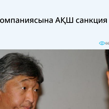
компаниясына АҚШ санкция
6