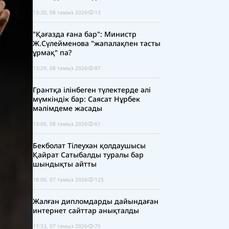
13:30, 08 тамыз 2026
13
"Қағазда ғана бар": Министр
Ж.Сүлейменова "жапалақпен тасты
ұрмақ" па?
13:29, 08 тамыз 2026
87
Грантқа ілінбеген түлектерде әлі
мүмкіндік бар: Саясат Нұрбек
мәлімдеме жасады
13:06, 08 тамыз 2026
61
Бекболат Тілеухан қолдаушысы
Қайрат Сатыбалды туралы бар
шындықты айтты
18:00, 07 тамыз 2026
125
Жалған дипломдарды дайындаған
интернет сайттар анықталды
17:33, 07 тамыз 2026
75