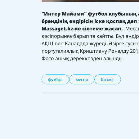
"Интер Майами" футбол клубының
брендінің өндірісін іске қоспақ
деп
Massaget.kz-
ке сілтеме жасап
.
Месси
кәсіпорынға барып та қайтты. Бұл өнд
АҚШ пен Канадада жүреді. Әзірге сусын
португалиялық Криштиану Роналду 2015 
Фото ашық дереккөзден алынды.
футбол
месси
бизнес