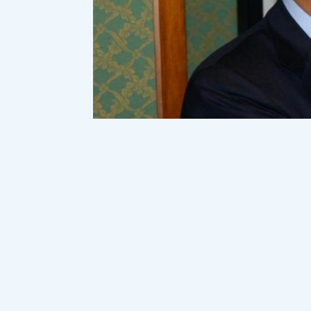
Ч
укоткадағы (Ресей) ірі алтын жән
тау-кен компаниясына АҚШ санкци
бұғатталып, оларға америкалық резиде
хабарлайды Democrat.kz ақпараттық 
«Баимская» компаниясы «Астана» Хал
тіркелген Trianon Limited жеке компан
рейтиңінде 890-орында, жергілікті тізі
рейтиңде 13-орында). Бес жыл бұрын 