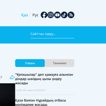
Қаз
Рус
Соңғы
Танымал
"Ұрғашылар" деп қамауға алынған
57
діндар шалдың қызы үндеу
жасады
14:00, 08 тамыз 2026
5
Қаза болған Нұрайдың отбасы
мәлімдеме жасады