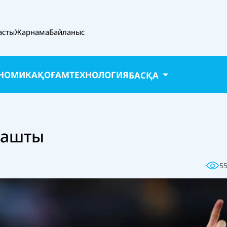
асты
Жарнама
Байланыс
НОМИКА
ҚОҒАМ
ТЕХНОЛОГИЯ
БАСҚА
 ашты
5