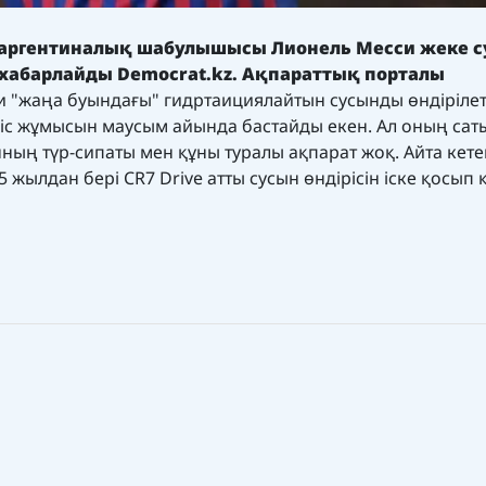
 аргентиналық шабулышысы Лионель Месси жеке 
 хабарлайды
Democrat.kz.
Ақпараттық порталы
 "жаңа буындағы" гидртаициялайтын сусынды өндірілет
іріс жұмысын маусым айында бастайды екен. Ал оның са
ның түр-сипаты мен құны туралы ақпарат жоқ. Айта кетей
жылдан бері CR7 Drive атты сусын өндірісін іске қосып 