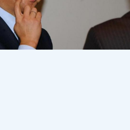
е мыс кен орнын игеруді жоспарлап отырған «Баим
я салды.
Бұл SDN List-ке енгендердің Америкадағы шот
нттермен серіктестік жасауға тыйым салынады деп
порталы
Dalanews.kz
Dala Finance
телеграм–арнасына сілтеп
ықаралық қаржы орталығында 2022 жылдың маусымында
иясына тиесілі. Иелері — Владимир Ким (әлемдік Forbes
мде 1-орында тұрған бизнесмен) мен Олег Новачук (жергіл
компанияны қазақстандық KAZ Minerals Роман Абрамови