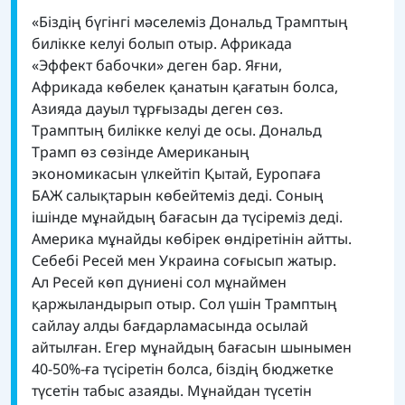
«Біздің бүгінгі мәселеміз Дональд Трамптың
билікке келуі болып отыр. Африкада
«Эффект бабочки» деген бар. Яғни,
Африкада көбелек қанатын қағатын болса,
Азияда дауыл тұрғызады деген сөз.
Трамптың билікке келуі де осы. Дональд
Трамп өз сөзінде Американың
экономикасын үлкейтіп Қытай, Еуропаға
БАЖ салықтарын көбейтеміз деді. Соның
ішінде мұнайдың бағасын да түсіреміз деді.
Америка мұнайды көбірек өндіретінін айтты.
Себебі Ресей мен Украина соғысып жатыр.
Ал Ресей көп дүниені сол мұнаймен
қаржыландырып отыр. Сол үшін Трамптың
сайлау алды бағдарламасында осылай
айтылған. Егер мұнайдың бағасын шынымен
40-50%-ға түсіретін болса, біздің бюджетке
түсетін табыс азаяды. Мұнайдан түсетін