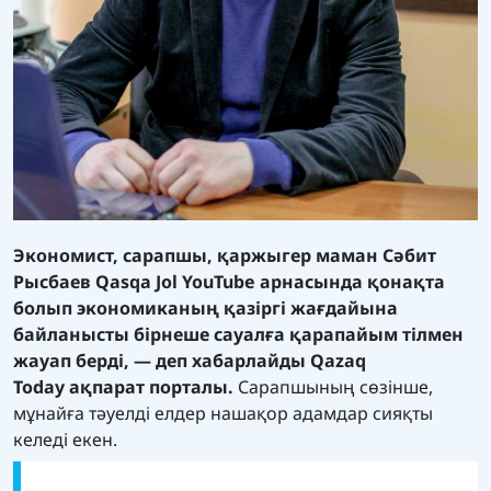
Экономист, сарапшы, қаржыгер маман Сәбит
Рысбаев Qasqa Jol YouTube арнасында қонақта
болып экономиканың қазіргі жағдайына
байланысты бірнеше сауалға қарапайым тілмен
жауап берді, — деп хабарлайды
Qazaq
Today
ақпарат порталы.
Сарапшының сөзінше,
мұнайға тәуелді елдер нашақор адамдар сияқты
келеді екен.