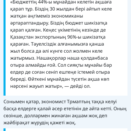
«Бюджеттің 44%-ы мұнайдан келетін ақшаға
қарап тұр. Біздің 30 жылдан бері айтып келе
жатқан әңгімеміз экономиканы
әртараптандыру. Біздің бюджет шикізатқа
қарап қалған. Кеңес үкіметінің кезінде де
Қазақстан экcпортының 96%-ы шикізатқа
қараған. Тәуелсіздік алғанымызға қанша
жыл болса да әлі күнге сол жолмен келе
жатырмыз. Нашақорлар наша қолданбаса
отыра алмайды ғой. Сол сияқты мұнайы бар
елдер де соған сеніп ештеңе істемей отыра
береді. Өйткені мұнайдан түсетін ақша көп
нәрсені жауып жатыр», — дейді ол.
Сонымен қатар, экономист Трмаптың таққа келуі
басқа елдерге қалай әсер ететінін де айта кетті. Оның
сөзінше, доллармен жинаған ақшам жоқ деп
жайбірақат жүрудің қажеті жоқ.