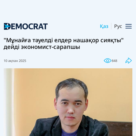
Қаз
Рус
"Мұнайға тәуелді елдер нашақор сияқты"
дейді экономист-сарапшы
10 ақпан 2025
848