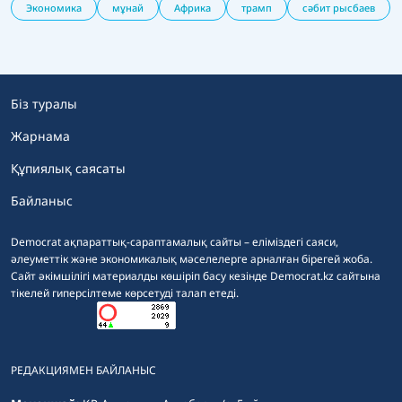
Экономика
мұнай
Африка
трамп
сәбит рысбаев
Біз туралы
Жарнама
Құпиялық саясаты
Байланыс
Democrat ақпараттық-сараптамалық сайты – еліміздегі саяси,
әлеуметтік және экономикалық мәселелерге арналған бірегей жоба.
Сайт әкімшілігі материалды көшіріп басу кезінде Democrat.kz сайтына
тікелей гиперсілтеме көрсетуді талап етеді.
РЕДАКЦИЯМЕН БАЙЛАНЫС