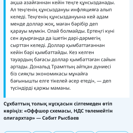
ақша азайғаннан кейін теңге құнсызданады.
Ал теңгенің құнсыздануы инфляцияға алып
келеді. Теңгенің құнсыздануына кей адам
менде доллар жоқ, маған бәрібір деп
қарауы мүмкін. Олай болмайды. Ертеңгі күні
сен ауырғанда да ішетін дәрі-дәрмегің
сырттан келеді. Доллар қымбаттағаннан
кейін бәрі қымбаттайды. Кез келген
тауардың бағасы доллар қымбаттаған сайын
артады. Дональд Трамптың айтқан дүниесі
біз сияқты экономикасы мұнайға
бағынышты елге тікелей әсер етеді», — деп
түсіндірді қаржы маманы.
Сұхбаттың толық нұсқасын сілтемеден өтіп
көріңіз:
«Оффшор схемасы, НДС төлемейтін
олигархтар» — Сәбит Рысбаев